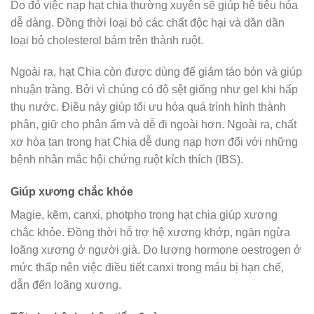
Do đó việc nạp hạt chia thường xuyên sẽ giúp hệ tiêu hóa
dễ dàng. Đồng thời loại bỏ các chất độc hại và dần dần
loại bỏ cholesterol bám trên thành ruột.
Ngoài ra, hạt Chia còn được dùng để giảm táo bón và giúp
nhuận tràng. Bởi vì chúng có độ sệt giống như gel khi hấp
thụ nước. Điều này giúp tối ưu hóa quá trình hình thành
phân, giữ cho phân ẩm và dễ đi ngoài hơn. Ngoài ra, chất
xơ hòa tan trong hạt Chia dễ dung nạp hơn đối với những
bệnh nhân mắc hội chứng ruột kích thích (IBS).
Giúp xương chắc khỏe
Magie, kẽm, canxi, photpho trong hạt chia giúp xương
chắc khỏe. Đồng thời hỗ trợ hệ xương khớp, ngăn ngừa
loãng xương ở người già. Do lượng hormone oestrogen ở
mức thấp nên việc điều tiết canxi trong máu bị hạn chế,
dẫn đến loãng xương.