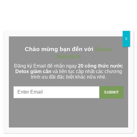
Triệu chứng đau dạ dày bạn cần lưu ý
Trong những năm gần đây, số người mắc bệnh đau dạ dày
ngày càng gia...
Xem Thêm
X
Chào mừng bạn đến với
Savas
Nutrition
Đăng ký Email để nhận ngay
20 công thức nước
Detox giảm cân
và liên tục cập nhật các chương
trình ưu đãi đặc biệt khác nữa nhé.
Rau củ thanh lọc cơ thể hiệu quả cho người mới bắt đầu