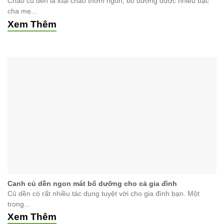
Cháo củ dền là loại cháo thơm ngon, bổ dưỡng được nhiều bậc
cha mẹ...
Xem Thêm
Canh củ dền ngon mát bổ dưỡng cho cả gia đình
Củ dền có rất nhiều tác dụng tuyệt vời cho gia đình bạn. Một
trong...
Xem Thêm