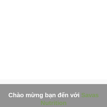
Đến với Savas
được nghiên c
chuẩn quốc tế
những lộ trình 
đội ngũ chuyên 
i mới
n, và sứ
Chào mừng bạn đến với
Savas
Nutrition
 hàng đầu