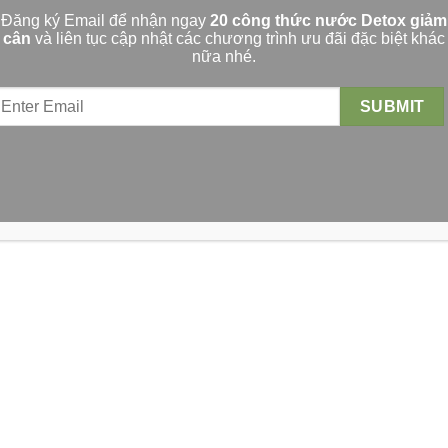
Nam.
Đăng ký Email để nhận ngay
20 công thức nước Detox giảm
cân
và liên tục cập nhật các chương trình ưu đãi đặc biệt khác
nữa nhé.
 mệnh “trở
à dịch vụ
hiện vóc
an hơn để
ã hội.
 việc tạo
ện môi
o động.