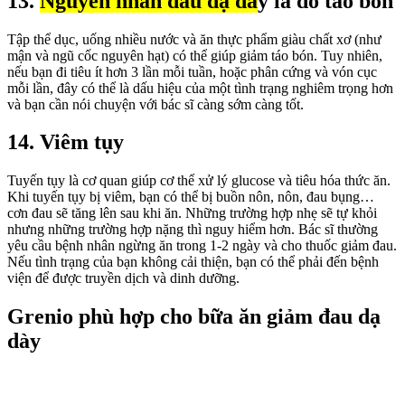
13.
Nguyên nhân đau dạ dà
y là do táo bón
Tập thể dục, uống nhiều nước và ăn thực phẩm giàu chất xơ (như
mận và ngũ cốc nguyên hạt) có thể giúp giảm táo bón. Tuy nhiên,
nếu bạn đi tiêu ít hơn 3 lần mỗi tuần, hoặc phân cứng và vón cục
mỗi lần, đây có thể là dấu hiệu của một tình trạng nghiêm trọng hơn
và bạn cần nói chuyện với bác sĩ càng sớm càng tốt.
14. Viêm tụy
Tuyến tụy là cơ quan giúp cơ thể xử lý glucose và tiêu hóa thức ăn.
Khi tuyến tụy bị viêm, bạn có thể bị buồn nôn, nôn, đau bụng…
cơn đau sẽ tăng lên sau khi ăn. Những trường hợp nhẹ sẽ tự khỏi
nhưng những trường hợp nặng thì nguy hiểm hơn. Bác sĩ thường
yêu cầu bệnh nhân ngừng ăn trong 1-2 ngày và cho thuốc giảm đau.
Nếu tình trạng của bạn không cải thiện, bạn có thể phải đến bệnh
viện để được truyền dịch và dinh dưỡng.
Grenio phù hợp cho bữa ăn giảm đau dạ
dày