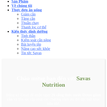
Sản Phẩm
Về chúng tôi
Thực đơn ăn uống
Giảm cân
Tăng cân
Thuần chay
Thanh lọc cơ thể
Kiến thức dinh dưỡng
Tinh thần
Kiểm soát cân nặng
Bài luyện tập
Nâng cao sức khỏe
Tin tức Savas
Chào mừng bạn đến với
Savas
Nutrition
Đăng ký Email để nhận ngay
20 công thức nước Detox giảm
cân
và liên tục cập nhật các chương trình ưu đãi đặc biệt khác
nữa nhé.