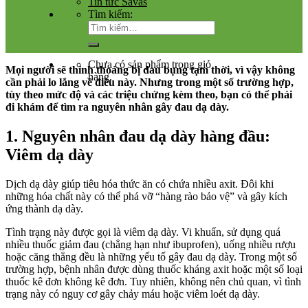
Tin tức Savas
Tìm kiếm:
Chưa có sản phẩm trong giỏ
Mọi người sẽ thỉnh thoảng bị đau bụng tạm thời, vì vậy không
hàng.
cần phải lo lắng về điều này. Nhưng trong một số trường hợp,
tùy theo mức độ và các triệu chứng kèm theo, bạn có thể phải
đi khám để tìm ra nguyên nhân gây đau dạ dày.
1. Nguyên nhân đau dạ dày hàng đầu:
Viêm dạ dày
Dịch dạ dày giúp tiêu hóa thức ăn có chứa nhiều axit. Đôi khi
những hóa chất này có thể phá vỡ “hàng rào bảo vệ” và gây kích
ứng thành dạ dày.
Tình trạng này được gọi là viêm dạ dày. Vi khuẩn, sử dụng quá
nhiều thuốc giảm đau (chẳng hạn như ibuprofen), uống nhiều rượu
hoặc căng thẳng đều là những yếu tố gây đau dạ dày. Trong một số
trường hợp, bệnh nhân được dùng thuốc kháng axit hoặc một số loại
thuốc kê đơn không kê đơn. Tuy nhiên, không nên chủ quan, vì tình
trạng này có nguy cơ gây chảy máu hoặc viêm loét dạ dày.