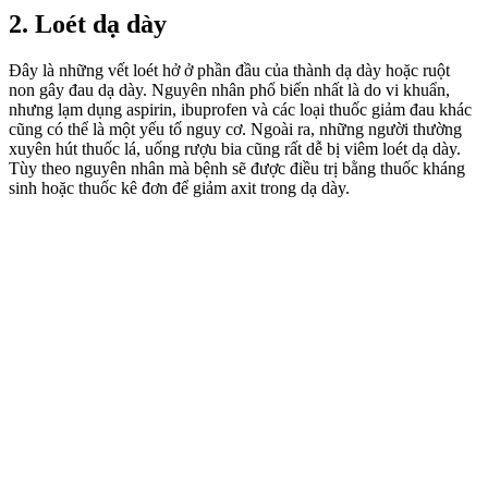
2. Loét dạ dày
Đây là những vết loét hở ở phần đầu của thành dạ dày hoặc ruột
non gây đau dạ dày. Nguyên nhân phổ biến nhất là do vi khuẩn,
nhưng lạm dụng aspirin, ibuprofen và các loại thuốc giảm đau khác
cũng có thể là một yếu tố nguy cơ. Ngoài ra, những người thường
xuyên hút thuốc lá, uống rượu bia cũng rất dễ bị viêm loét dạ dày.
Tùy theo nguyên nhân mà bệnh sẽ được điều trị bằng thuốc kháng
sinh hoặc thuốc kê đơn để giảm axit trong dạ dày.