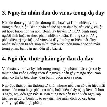
3. Nguyên nhân đau do virus trong dạ dày
Nó còn được gọi là “cúm đường tiêu hóa” và là do nhiễm virus
trong đường ruột. Bệnh nhân có thể bị đau dạ dày, tiêu chảy, chuột
rút hoặc buồn nôn và nôn. Bệnh lây truyền từ người bệnh sang
người lành hoặc từ thực phẩm nhiễm khuẩn. Không có phương
pháp điều trị đặc hiệu, vì virus dạ dày thường tự biến mất. Tuy
nhiên, nếu bạn bị sốt, nôn mửa, mất nước, nôn mửa hoặc có máu
trong phân, bạn vẫn nên đến gặp bác sĩ.
4. Ngộ độc thực phẩm gây đau dạ dày
Vi khuẩn, vi rút và ký sinh trùng trong thực phẩm hoặc việc xử lý
thực phẩm không đúng cách là nguyên nhân gây ra ngộ độc. Nạn
nhân có thể bị tiêu chảy, đau bụng, buồn nôn và nôn.
Ngộ độc thực phẩm thường tự khỏi, nhưng nếu bạn có dấu hiệu mất
nước, nôn mửa hoặc phân có máu, hoặc tiêu chảy nặng kéo dài hơn
3 ngày, hãy đến gặp bác sĩ. Bạn cũng nên đến bệnh viện ngay lập
tức nếu ai đó bị bệnh hoặc suy giảm hệ miễn dịch có các triệu
chứng ngộ độc thực phẩm.