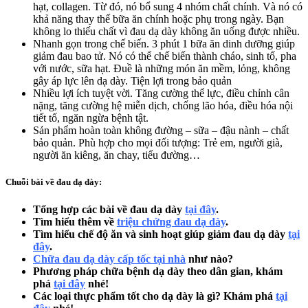
hạt, collagen. Từ đó, nó bổ sung 4 nhóm chất chính. Và nó có
khả năng thay thế bữa ăn chính hoặc phụ trong ngày. Bạn
không lo thiếu chất vì đau dạ dày không ăn uống được nhiều.
Nhanh gọn trong chế biến. 3 phút 1 bữa ăn dinh dưỡng giúp
giảm đau bao tử. Nó có thể chế biến thành cháo, sinh tố, pha
với nước, sữa hạt. Đuề là những món ăn mềm, lỏng, không
gây áp lực lên dạ dày. Tiện lợi trong bảo quản
Nhiều lợi ích tuyệt vời. Tăng cường thể lực, điều chỉnh cân
nặng, tăng cường hệ miễn dịch, chống lão hóa, điều hóa nội
tiết tố, ngăn ngừa bệnh tật.
Sản phẩm hoàn toàn không đường – sữa – đậu nành – chất
bảo quản. Phù hợp cho mọi đối tượng: Trẻ em, người già,
người ăn kiêng, ăn chay, tiểu đường…
Chuỗi bài về đau dạ dày:
Tổng hợp các bài về đau dạ dày
tại đây
.
Tìm hiểu thêm về
triệu chứng đau dạ dày
.
Tìm hiểu chế độ ăn và sinh hoạt giúp giảm đau dạ dày
tại
đây
.
Chữa đau dạ dày cấp tốc tại nhà
như nào?
Phương pháp chữa bệnh dạ dày theo dân gian, khám
phá
tại đây
nhé!
Các loại thực phẩm tốt cho dạ dày là gì? Khám phá
tại