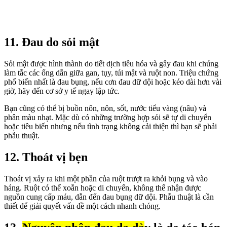
11. Đau do sỏi mật
Sỏi mật được hình thành do tiết dịch tiêu hóa và gây đau khi chúng
làm tắc các ống dẫn giữa gan, tụy, túi mật và ruột non. Triệu chứng
phổ biến nhất là đau bụng, nếu cơn đau dữ dội hoặc kéo dài hơn vài
giờ, hãy đến cơ sở y tế ngay lập tức.
Bạn cũng có thể bị buồn nôn, nôn, sốt, nước tiểu vàng (nâu) và
phân màu nhạt. Mặc dù có những trường hợp sỏi sẽ tự di chuyển
hoặc tiêu biến nhưng nếu tình trạng không cải thiện thì bạn sẽ phải
phẫu thuật.
12. Thoát vị bẹn
Thoát vị xảy ra khi một phần của ruột trượt ra khỏi bụng và vào
háng. Ruột có thể xoắn hoặc di chuyển, không thể nhận được
nguồn cung cấp máu, dẫn đến đau bụng dữ dội. Phẫu thuật là cần
thiết để giải quyết vấn đề một cách nhanh chóng.