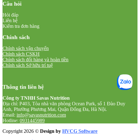
Câu hỏi
Hỏi đáp
Liên hệ
Kiểm tra đơn hàng
Chính sách
Chính sách vận chuyển
Chính sách CSKH
Chính sách đổi hàng và hoàn tiền
Chính sách Sở hữu trí tuệ
Thông tin liên hệ
Công ty TNHH Savas Nutrition
Địa chỉ: P403, Tòa nhà văn phòng Ocean Park, số 1 Đào Duy
Anh, Phường Phương Mai, Quận Đống Đa, Hà Nội.
Email:
info@savasnutrition.com
Hotline:
0931445989
Copyright 2026 ©
Design by
HVCG Software