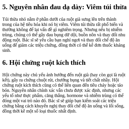
5. Nguyên nhân đau dạ dày: Viêm túi thừa
Túi thừa nhỏ nằm ở phần dưới của ruột già sưng lên trên thành
trong của hệ tiêu hóa khi nó bị viêm. Viêm túi thừa rất phổ biến và
thường không để lại vấn đề gì nghiêm trọng. Nhưng nếu bị nhiễm
trùng, chúng có thể gây đau bụng dữ dội, buồn nôn và thay đổi nhu
động ruột. Bác sĩ sẽ yêu cầu bạn nghỉ ngơi và thay đổi chế độ ăn
uống để giảm các triệu chứng, đồng thời có thể kê đơn thuốc kháng
sinh.
6. Hội chứng ruột kích thích
Hội chứng này chủ yếu ảnh hưởng đến ruột già (hay còn gọi là ruột
kết), gây ra chứng chuột rút, chướng bụng và tiết chất nhầy. Hội
chứng ruột kích thích cũng có thể liên quan đến tiêu chảy hoặc táo
bón. Nguyên nhân chính xác vẫn chưa được xác định, nhưng các
yếu tố như thực phẩm, căng thẳng, hormone và nhiễm trùng có thể
đóng một vai trò nào đó. Bác sĩ sẽ giúp bạn kiểm soát các triệu
chứng bằng cách khuyến nghị thay đổi chế độ ăn uống và lối sống,
đồng thời kê một số loại thuốc nhất định.