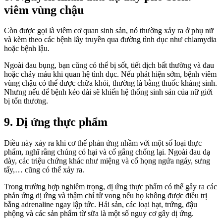
viêm vùng chậu
Còn được gọi là viêm cơ quan sinh sản, nó thường xảy ra ở phụ nữ
và kèm theo các bệnh lây truyền qua đường tình dục như chlamydia
hoặc bệnh lậu.
Ngoài đau bụng, bạn cũng có thể bị sốt, tiết dịch bất thường và đau
hoặc chảy máu khi quan hệ tình dục. Nếu phát hiện sớm, bệnh viêm
vùng chậu có thể được chữa khỏi, thường là bằng thuốc kháng sinh.
Nhưng nếu để bệnh kéo dài sẽ khiến hệ thống sinh sản của nữ giới
bị tổn thương.
9. Dị ứng thực phẩm
Điều này xảy ra khi cơ thể phản ứng nhầm với một số loại thực
phẩm, nghĩ rằng chúng có hại và cố gắng chống lại. Ngoài đau dạ
dày, các triệu chứng khác như miệng và cổ họng ngứa ngáy, sưng
tấy,… cũng có thể xảy ra.
Trong trường hợp nghiêm trọng, dị ứng thực phẩm có thể gây ra các
phản ứng dị ứng và thậm chí tử vong nếu họ không được điều trị
bằng adrenaline ngay lập tức. Hải sản, các loại hạt, trứng, đậu
phộng và các sản phẩm từ sữa là một số nguy cơ gây dị ứng.