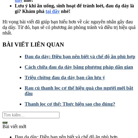
đây
nhé!
Lưu ý khi ăn uống, sinh hoạt để tránh loét, đau dạ dày là
gì? Khám phá
tại đây
nhé!
Hi vọng bài viết đã giúp bạn hiểu hơn về các nguyên nhân gây đau
dạ dày. Từ đó, bạn sẽ có phương án phòng tránh và điều trị hiệu quả
nhất.
BÀI VIẾT LIÊN QUAN
Đau dạ dày: Điều bạn nên biết và chế độ ăn phù hợp
Cách chữa đau dạ dày bằng phương pháp dân gian
Triệu chứng đau dạ dày bạn cần lưu ý
Rau củ thanh lọc cơ thể hiệu quả cho người mới bắt
đầu
Thanh lọc cơ thể: Thực hiện sao cho đúng?
Bài viết mới
Đau dạ dày: Điều bạn nên biết và chế độ ăn phù hợp