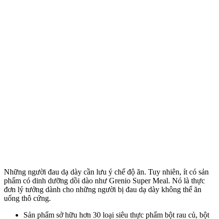
Những người đau dạ dày cần lưu ý chế độ ăn. Tuy nhiên, ít có sản
phẩm có dinh dưỡng dồi dào như Grenio Super Meal. Nó là thực
đơn lý tưởng dành cho những người bị đau dạ dày không thể ăn
uống thô cứng.
Sản phẩm sở hữu hơn 30 loại siêu thực phẩm bột rau củ, bột