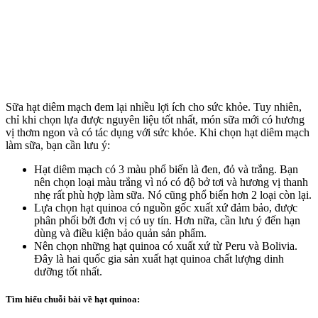
Sữa hạt diêm mạch đem lại nhiều lợi ích cho sức khỏe. Tuy nhiên,
chỉ khi chọn lựa được nguyên liệu tốt nhất, món sữa mới có hương
vị thơm ngon và có tác dụng với sức khỏe. Khi chọn hạt diêm mạch
làm sữa, bạn cần lưu ý:
Hạt diêm mạch có 3 màu phổ biến là đen, đỏ và trắng. Bạn
nên chọn loại màu trắng vì nó có độ bở tơi và hương vị thanh
nhẹ rất phù hợp làm sữa. Nó cũng phổ biến hơn 2 loại còn lại.
Lựa chọn hạt quinoa có nguồn gốc xuất xứ đảm bảo, được
phân phối bởi đơn vị có uy tín. Hơn nữa, cần lưu ý đến hạn
dùng và điều kiện bảo quản sản phẩm.
Nên chọn những hạt quinoa có xuất xứ từ Peru và Bolivia.
Đây là hai quốc gia sản xuất hạt quinoa chất lượng dinh
dưỡng tốt nhất.
Tìm hiểu chuỗi bài về hạt quinoa: