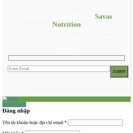
Chào mừng bạn đến với
Savas
Nutrition
Đăng ký Email để nhận ngay
20 công thức nước Detox giảm
cân
và liên tục cập nhật các chương trình ưu đãi đặc biệt khác
nữa nhé.
0931445989
Đăng nhập
Tên tài khoản hoặc địa chỉ email
*