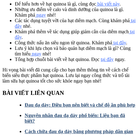
Để hiểu hơn về hạt quinoa là gì, cùng đọc
bài viết này
.
Những ưu điểm về calo và dinh dưỡng của quinoa là gì.
Khám phá
ngay
nhé!
Các tác dụng tuyệt vời của hạt diêm mạch. Cùng khám phá
tại
đây
nhé.
Khám phá thêm về tác dụng giúp giảm cân của diêm mạch
tại
đây
.
Công thức nấu ăn siêu ngon từ quinoa. Khám phá
tại đây
.
Lưu ý khi lựa chọn và bảo quản hạt diêm mạch là gì? Cùng
tìm hiểu
ngay
nhé!
Tổng hợp chuỗi bài viết về hạt quinoa. Đọc
tại đây
ngay.
Hi vọng bài viết đã cung cấp cho bạn thêm thông tin về cách chế
biến siêu thực phẩm hạt quinoa. Lưu lại ngay công thức và trổ tài
làm sữa hạt quinoa tốt cho sức khỏe ngay bạn nhé!
BÀI VIẾT LIÊN QUAN
Đau dạ dày: Điều bạn nên biết và chế độ ăn phù hợp
Nguyên nhân đau dạ dày phổ biến: Liệu bạn đã
biết?
Cách chữa đau dạ dày bằng phương pháp dân gian