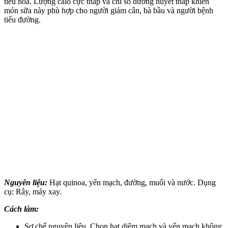
tiêu hóa. Lượng calo cực thấp và chỉ số đường huyết thấp khiến
món sữa này phù hợp cho người giảm cân, bà bầu và người bệnh
tiểu đường.
Nguyên liệu:
Hạt quinoa, yến mạch, đường, muối và nước. Dụng
cụ: Rây, máy xay.
Cách làm:
Sơ chế nguyên liệu. Chọn hạt diêm mạch và yến mạch không