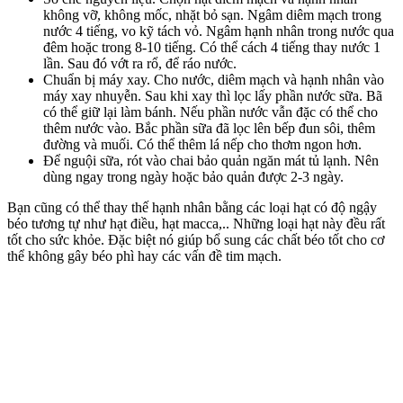
không vỡ, không mốc, nhặt bỏ sạn. Ngâm diêm mạch trong
nước 4 tiếng, vo kỹ tách vỏ. Ngâm hạnh nhân trong nước qua
đêm hoặc trong 8-10 tiếng. Có thể cách 4 tiếng thay nước 1
lần. Sau đó vớt ra rổ, để ráo nước.
Chuẩn bị máy xay. Cho nước, diêm mạch và hạnh nhân vào
máy xay nhuyễn. Sau khi xay thì lọc lấy phần nước sữa. Bã
có thể giữ lại làm bánh. Nếu phần nước vẫn đặc có thể cho
thêm nước vào. Bắc phần sữa đã lọc lên bếp đun sôi, thêm
đường và muối. Có thể thêm lá nếp cho thơm ngon hơn.
Để nguội sữa, rót vào chai bảo quản ngăn mát tủ lạnh. Nên
dùng ngay trong ngày hoặc bảo quản được 2-3 ngày.
Bạn cũng có thể thay thế hạnh nhân bằng các loại hạt có độ ngậy
béo tương tự như hạt điều, hạt macca,.. Những loại hạt này đều rất
tốt cho sức khỏe. Đặc biệt nó giúp bổ sung các chất béo tốt cho cơ
thể không gây béo phì hay các vấn đề tim mạch.