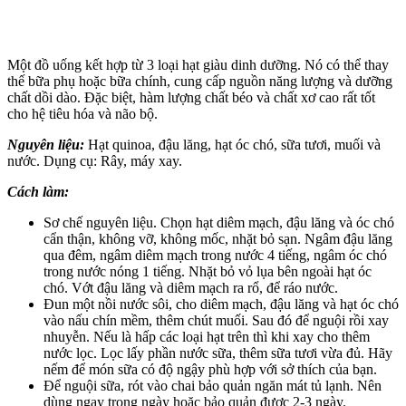
Một đồ uống kết hợp từ 3 loại hạt giàu dinh dưỡng. Nó có thể thay
thế bữa phụ hoặc bữa chính, cung cấp nguồn năng lượng và dưỡng
chất dồi dào. Đặc biệt, hàm lượng chất béo và chất xơ cao rất tốt
cho hệ tiêu hóa và não bộ.
Nguyên liệu:
Hạt quinoa, đậu lăng, hạt óc chó, sữa tươi, muối và
nước. Dụng cụ: Rây, máy xay.
Cách làm:
Sơ chế nguyên liệu. Chọn hạt diêm mạch, đậu lăng và óc chó
cẩn thận, không vỡ, không mốc, nhặt bỏ sạn. Ngâm đậu lăng
qua đêm, ngâm diêm mạch trong nước 4 tiếng, ngâm óc chó
trong nước nóng 1 tiếng. Nhặt bỏ vỏ lụa bên ngoài hạt óc
chó. Vớt đậu lăng và diêm mạch ra rổ, để ráo nước.
Đun một nồi nước sôi, cho diêm mạch, đậu lăng và hạt óc chó
vào nấu chín mềm, thêm chút muối. Sau đó để nguội rồi xay
nhuyễn. Nếu là hấp các loại hạt trên thì khi xay cho thêm
nước lọc. Lọc lấy phần nước sữa, thêm sữa tươi vừa đủ. Hãy
nếm để món sữa có độ ngậy phù hợp với sở thích của bạn.
Để nguội sữa, rót vào chai bảo quản ngăn mát tủ lạnh. Nên
dùng ngay trong ngày hoặc bảo quản được 2-3 ngày.