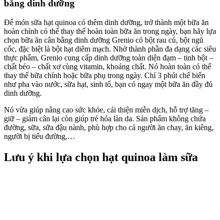
bằng dinh dưỡng
Để món sữa hạt quinoa có thêm dinh dưỡng, trở thành một bữa ăn
hoàn chỉnh có thể thay thế hoàn toàn bữa ăn trong ngày, bạn hãy lựa
chọn bữa ăn cân bằng dinh dưỡng Grenio có bột rau củ, bột ngũ
cốc, đặc biệt là bột hạt diêm mạch. Nhờ thành phần đa dạng các siêu
thực phẩm, Grenio cung cấp dinh dưỡng toàn diện đạm – tinh bột –
chất béo – chất xơ cùng vitamin, khoáng chất. Nó hoàn toàn có thể
thay thế bữa chính hoặc bữa phụ trong ngày. Chỉ 3 phút chế biến
như pha vào nước, sữa hạt, sinh tố, bạn có ngay một bữa ăn đầy đủ
dinh dưỡng.
Nó vừa giúp nâng cao sức khỏe, cải thiện miễn dịch, hỗ trợ tăng –
giữ – giảm cân lại còn giúp trẻ hóa làn da. Sản phẩm không chứa
đường, sữa, sữa đậu nành, phù hợp cho cả người ăn chay, ăn kiêng,
người bị tiểu đường,…
Lưu ý khi lựa chọn hạt quinoa làm sữa