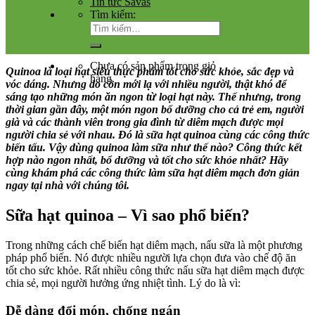
Tin tức Savas
Tìm kiếm:
Chưa có sản phẩm trong giỏ
Quinoa là loại hạt siêu thực phẩm tốt cho sức khỏe, sắc đẹp và
hàng.
vóc dáng. Nhưng do còn mới lạ với nhiều người, thật khó để
sáng tạo những món ăn ngon từ loại hạt này. Thế nhưng, trong
thời gian gần đây, một món ngon bổ dưỡng cho cả trẻ em, người
già và các thành viên trong gia đình từ diêm mạch được mọi
người chia sẻ với nhau. Đó là sữa hạt quinoa cùng các công thức
biến tấu. Vậy dùng quinoa làm sữa như thế nào? Công thức kết
hợp nào ngon nhất, bổ dưỡng và tốt cho sức khỏe nhất? Hãy
cùng khám phá các công thức làm sữa hạt diêm mạch đơn giản
ngay tại nhà với chúng tôi.
Sữa hạt quinoa – Vì sao phổ biến?
Trong những cách chế biến hạt diêm mạch, nấu sữa là một phương
pháp phổ biến. Nó được nhiều người lựa chọn đưa vào chế độ ăn
tốt cho sức khỏe. Rất nhiều công thức nấu sữa hạt diêm mạch được
chia sẻ, mọi người hưởng ứng nhiệt tình. Lý do là vì:
Dễ dàng đổi món, chống ngán