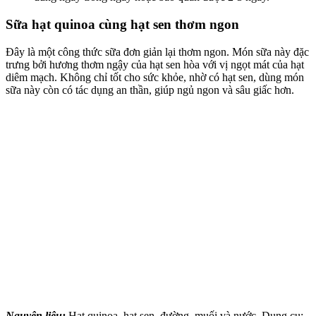
Sữa hạt quinoa cùng hạt sen thơm ngon
Đây là một công thức sữa đơn giản lại thơm ngon. Món sữa này đặc
trưng bởi hương thơm ngậy của hạt sen hòa với vị ngọt mát của hạt
diêm mạch. Không chỉ tốt cho sức khỏe, nhờ có hạt sen, dùng món
sữa này còn có tác dụng an thần, giúp ngủ ngon và sâu giấc hơn.
Nguyên liệu:
Hạt quinoa, hạt sen, đường, muối và nước. Dụng cụ: