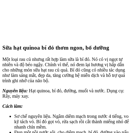
Sữa hạt quinoa bí đỏ thơm ngon, bổ dưỡng
Một loại rau củ nhưng rất hợp làm sữa là bí đỏ. Nó có vị ngọt tự
nhiên và độ béo ngậy. Chính vì thế, nó đem lại hương vị hấp dẫn
cho những món sữa hạt rau củ quả. Bí đỏ cũng có nhiều tác dụng
như làm sáng mắt, đẹp da, tăng cường hệ miễn dịch và hỗ trợ quá
trình ghi nhớ của não bộ.
Nguyên liệu:
Hạt quinoa, bí đỏ, đường, muối và nước. Dụng cụ:
Rây, máy xay.
Cách làm:
Sơ chế nguyên liệu. Ngâm diêm mạch trong nước 4 tiếng, vo
kỹ tách vỏ. Bí đỏ gọt vỏ, rửa sạch rồi cắt thành miếng nhỏ để
nhanh chín mềm.
Đun một nồi nước sôi, cho diêm mạch, bí đỏ, đường vào nấu