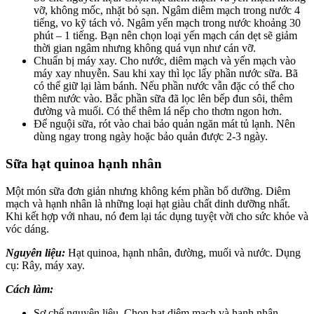
vỡ, không mốc, nhặt bỏ sạn. Ngâm diêm mạch trong nước 4
tiếng, vo kỹ tách vỏ. Ngâm yến mạch trong nước khoảng 30
phút – 1 tiếng. Bạn nên chọn loại yến mạch cán dẹt sẽ giảm
thời gian ngâm nhưng không quá vụn như cán vỡ.
Chuẩn bị máy xay. Cho nước, diêm mạch và yến mạch vào
máy xay nhuyễn. Sau khi xay thì lọc lấy phần nước sữa. Bã
có thể giữ lại làm bánh. Nếu phần nước vẫn đặc có thể cho
thêm nước vào. Bắc phần sữa đã lọc lên bếp đun sôi, thêm
đường và muối. Có thể thêm lá nếp cho thơm ngon hơn.
Để nguội sữa, rót vào chai bảo quản ngăn mát tủ lạnh. Nên
dùng ngay trong ngày hoặc bảo quản được 2-3 ngày.
Sữa hạt quinoa hạnh nhân
Một món sữa đơn giản nhưng không kém phần bổ dưỡng. Diêm
mạch và hạnh nhân là những loại hạt giàu chất dinh dưỡng nhất.
Khi kết hợp với nhau, nó đem lại tác dụng tuyệt vời cho sức khỏe và
vóc dáng.
Nguyên liệu:
Hạt quinoa, hạnh nhân, đường, muối và nước. Dụng
cụ: Rây, máy xay.
Cách làm:
Sơ chế nguyên liệu. Chọn hạt diêm mạch và hạnh nhân