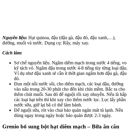
Nguyên liệu:
Hạt quinoa, đậu (đậu gà, đậu đỏ, đậu xanh,…),
đường, muối và nước. Dụng cụ: Rây, máy xay.
Cách làm:
Sơ chế nguyên liệu. Ngâm diêm mạch trong nước 4 tiếng, vo
kỹ tách vỏ. Ngâm đậu trong nước 4-8 tiếng tùy từng loại đậu.
Ví dụ như đậu xanh sẽ cần ít thời gian ngâm hơn đậu gà, đậu
đỏ.
Đun một nồi nước sôi, cho diêm mạch, các loại đậu, đường
vào nấu trong 20-30 phút cho đến khi chín mềm. Bắc ra cho
thêm chút muối. Sau đó để nguội rồi xay nhuyễn. Nếu là hấp
các loại hạt trên thì khi xay cho thêm nước lọc. Lọc lấy phần
nước sữa, giữ lại bã có thể làm bánh.
Để nguội sữa, rót vào chai bảo quản ngăn mát tủ lạnh. Nên
dùng ngay trong ngày hoặc bảo quản được 2-3 ngày.
Grenio bổ sung bột hạt diêm mạch – Bữa ăn cân