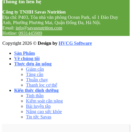
Thông tin liên hệ
Công ty TNHH Savas Nutrition
Địa chỉ: P403, Tòa nhà văn phòng Ocean Park, số 1 Đào Duy
Anh, Phường Phương Mai, Quận Đống Đa, Hà Nội.
Email:
info@savasnutrition.com
Hotline:
0931445989
Copyright 2026 ©
Design by
HVCG Software
Sản Phẩm
Về chúng tôi
Thực đơn ăn uống
Giảm cân
Tăng cân
Thuần chay
Thanh lọc cơ thể
Kiến thức dinh dưỡng
Tinh thần
Kiểm soát cân nặng
Bài luyện tập
Nâng cao sức khỏe
Tin tức Savas