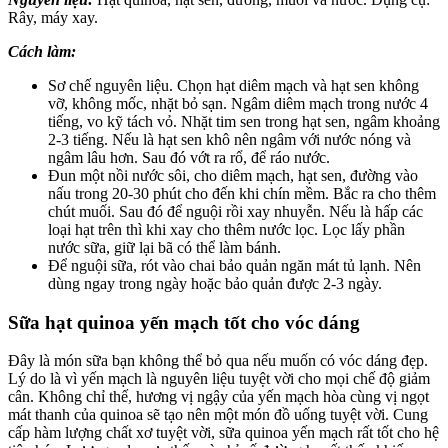
Rây, máy xay.
Cách làm:
Sơ chế nguyên liệu. Chọn hạt diêm mạch và hạt sen không
vỡ, không mốc, nhặt bỏ sạn. Ngâm diêm mạch trong nước 4
tiếng, vo kỹ tách vỏ. Nhặt tim sen trong hạt sen, ngâm khoảng
2-3 tiếng. Nếu là hạt sen khô nên ngâm với nước nóng và
ngâm lâu hơn. Sau đó vớt ra rổ, để ráo nước.
Đun một nồi nước sôi, cho diêm mạch, hạt sen, đường vào
nấu trong 20-30 phút cho đến khi chín mềm. Bắc ra cho thêm
chút muối. Sau đó để nguội rồi xay nhuyễn. Nếu là hấp các
loại hạt trên thì khi xay cho thêm nước lọc. Lọc lấy phần
nước sữa, giữ lại bã có thể làm bánh.
Để nguội sữa, rót vào chai bảo quản ngăn mát tủ lạnh. Nên
dùng ngay trong ngày hoặc bảo quản được 2-3 ngày.
Sữa hạt quinoa yến mạch tốt cho vóc dáng
Đây là món sữa bạn không thể bỏ qua nếu muốn có vóc dáng đẹp.
Lý do là vì yến mạch là nguyên liệu tuyệt vời cho mọi chế độ giảm
cân. Không chỉ thế, hương vị ngậy của yến mạch hòa cùng vị ngọt
mát thanh của quinoa sẽ tạo nên một món đồ uống tuyệt vời. Cung
cấp hàm lượng chất xơ tuyệt vời, sữa quinoa yến mạch rất tốt cho hệ