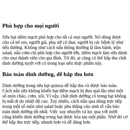
Phù hợp cho mọi người
Sữa hạt diêm mạch phù hợp cho tất cả mọi người. Nó dùng được
cho cả trẻ em, người già, phụ nữ có thai, người bị các bệnh lý như
tiểu đường. Không như cách nấu thông thường là làm bánh, trộn
salad, nấu cơm chỉ phù hợp cho người lớn, diêm mạch làm sữa dành
cho mọi thành viên cho gia đình. Từ đó, ai cũng có thể hấp thu chất
dinh dưỡng tuyệt vời có trong loại siêu thực phẩm này.
Bảo toàn dinh dưỡng, dễ hấp thu hơn
Dinh dưỡng trong sữa hạt quinoa dễ hấp thu và được bảo toàn.
Cách nấu sữa không khiến hạt diêm mạch bị đun quá lâu như một
số món cháo, cơm, xôi. Vì vậy, chất dinh dưỡng có trong hạt không
bị mất đi do nhiệt độ cao. Tuy nhiên, cách trần qua dùng trực tiếp
trong một số món như salad hoặc pha thẳng vào sinh tố vẫn bảo
toàn dinh dưỡng tốt nhất. Việc xay nhuyễn và lọc qua với nước
cũng khiến dinh dưỡng trong hạt được hòa tan một phần. Nhờ đó cơ
thể hấp thu trực tiếp, nhanh hơn và dễ dàng hơn.