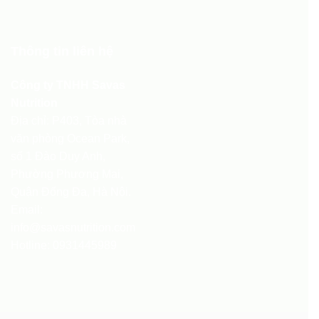
Thông tin liên hệ
Công ty TNHH Savas
Nutrition
Địa chỉ: P403, Tòa nhà
văn phòng Ocean Park,
số 1 Đào Duy Anh,
Phường Phương Mai,
Quận Đống Đa, Hà Nội.
Email:
info@savasnutrition.com
Hotline:
0931445989