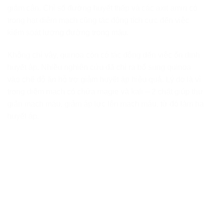
giảm cân. Chỉ số đường huyết thấp và các axit amin có
trong hạt diêm mạch cũng tác động tích cực đến việc
kiểm soát lượng đường trong máu.
Không chỉ vậy, quinoa còn có tác động đến việc ổn định
huyết áp. Nhiều nghiên cứu đã chỉ ra bổ sung quinoa
vào chế độ ăn hỗ trợ giảm huyết áp hiệu quả. Lý do là vì
trong diêm mạch có chứa magie và kali – 2 chất giúp thư
giãn mạch máu, giảm áp lực lên mạch máu, từ đó làm hạ
huyết áp.