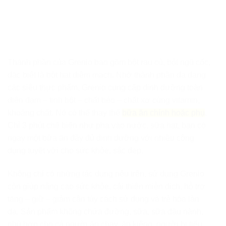
Thành phần của Grenio bao gồm bột rau củ, bột ngũ cốc,
đặc biệt là bột hạt diêm mạch. Nhờ thành phần đa dạng
các siêu thực phẩm, Grenio cung cấp dinh dưỡng toàn
diện đạm – tinh bột – chất béo – chất xơ cùng vitamin,
khoáng chất. Nó có thể thay thế
bữa ăn chính hoặc phụ
.
Chỉ 3 phút chế biến như pha vào nước, sữa hạt, bạn có
ngay một bữa ăn đầy đủ dinh dưỡng với nhiều công
dụng tuyệt vời cho sức khỏe, sắc đẹp.
Không chỉ có những tác dụng nêu trên, sử dụng Grenio
còn giúp nâng cao sức khỏe, cải thiện miễn dịch, hỗ trợ
tăng – giữ – giảm cân tùy cách sử dụng và trẻ hóa làn
da. Sản phẩm không chứa đường, sữa, sữa đậu nành,
phù hợp cho cả người ăn chay, ăn kiêng, người bị tiểu