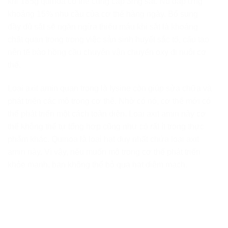
khi 185g quinoa có thể cung cấp 3mg sắt. Nó đáp ứng
khoảng 15% nhu cầu của cơ thể hàng ngày. Bổ sung
đầy đủ sắt sẽ ngăn ngừa thiếu máu khi sắt là khoáng
chất quan trọng trong việc sản sinh huyết sắc tố, cấu tạo
nên tế bào hồng cầu chuyên vận chuyển oxy đi nuôi cơ
thể.
Loại axit amin quan trọng là lysine còn giúp sửa chữa và
phát triển các mô trong cơ thể. Nhờ có nó, cơ thể mới có
thể phát triển một cách toàn diện. Loại axit amin này cơ
thể không thể tự tổng hợp cũng như có rất ít trong thực
phẩm khác. Quinoa là loại hạt duy nhất chứa loại axit
amin này. Vì vậy, nếu muốn mô trong cơ thể phát triển
khỏe mạnh, bạn không thể bỏ qua hạt diêm mạch.