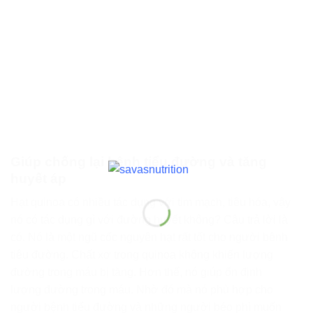
Giúp chống lại bệnh tiểu đường và tăng
huyết áp
Hạt quinoa có nhiều tác dụng với tim mạch, tiêu hóa, vậy
nó có tác dụng gì với đường huyết không? Câu trả lời là
có. Nó là một ngũ cốc nguyên hạt rất tốt cho người bênh
tiêu đường. Chất xơ trong quinoa không khiến lượng
đường trong máu bị tăng. Hơn thế, nó giúp ổn định
lượng đường trong máu. Nhờ đó mà nó phù hợp cho
người bệnh tiểu đường và những người béo phì muốn