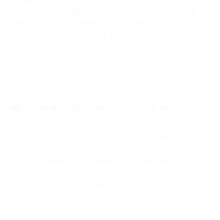
thiết yếu cơ thể không thể tự sản xuất. Protein là nhóm
chất chính có vai trò quan trọng trong xây dựng hệ
xương và cơ bắp cho cơ thể. Quinoa cũng giàu canxi
hơn nhiều loại ngũ cốc khác. Vì thế, canxi trong quinoa
đáp ứng nhu cầu canxi giúp xương chắc khỏe. Tương
tự, khoáng chất như mangan có trong diêm mạch cũng
hỗ trợ sức khỏe xương, giúp chống loãng xương.
Hạt quinoa có tác dụng gì cho hệ tiêu hóa?
Hạt quinoa giúp tăng cường sức khỏe của đường tiêu
hóa. Nhờ hàm lượng chất xơ dồi dào, quinoa thúc đẩy
quá trình tiêu hóa và hấp thu dinh dưỡng. Bạn sẽ tránh
được các vấn đề như khó tiêu, ợ hơi. Các chất dinh
dưỡng được hấp thu toàn bộ giúp nuôi cơ thể, tránh
lãng phí. Bên cạnh đó, chất xơ giúp ngăn ngừa tình trạng
táo bón.