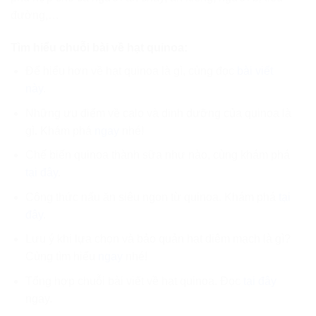
đường,…
Tìm hiểu chuỗi bài về hạt quinoa:
Để hiểu hơn về hạt quinoa là gì, cùng đọc
bài viết
này
.
Những ưu điểm về calo và dinh dưỡng của quinoa là
gì. Khám phá
ngay
nhé!
Chế biến quinoa thành sữa như nào, cùng khám phá
tại đây
.
Công thức nấu ăn siêu ngon từ quinoa. Khám phá
tại
đây
.
Lưu ý khi lựa chọn và bảo quản hạt diêm mạch là gì?
Cùng tìm hiểu
ngay
nhé!
Tổng hợp chuỗi bài viết về hạt quinoa. Đọc
tại đây
ngay.