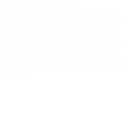
Tăng khả năng chống viêm
Các tế bào viêm trong cơ thể gây ra nhiều vấn đề cho
sức khỏe. Nó tạo ra những cơn đau và còn có nguy cơ
gây ung thư. Chính vì vậy, tăng khả năng chống viêm
cho cơ thể, bảo vệ tế bào là một chuyện vô cùng quan
trọng. Hạt quinoa có tác dụng trong việc này. Trong diêm
mạch có chứa quercetintin và kaemferol là hai chất
chống oxy hóa có khả năng chống viêm. Bên cạnh đó,
chúng cũng có thể chống virus và giúp ngăn ngừa bệnh
trầm cảm.