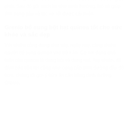
phút. Sau đó gội sạch lại như bình thường. Nó sẽ giúp
tình trạng gàu và tóc xơ rối được cải thiện.
Grenio bổ sung bột hạt quinoa tốt cho sức
khỏe và sắc đẹp
Với nhiều công dụng như vậy, ngày nay, càng nhiều
người bổ sung quinoa vào bữa ăn. Có hai dạng phổ
biến của quinoa là dạng bột và dạng hạt. Tuy nhiên, để
đảm bảo tiện lợi cũng như cung cấp dinh dưỡng đầy đủ
hơn, chúng tôi gợi ý bữa ăn cân bằng dinh dưỡng
Grenio.