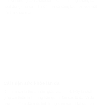
tim. Khi không còn cholesterol xấu, tim cũng không cần
hoạt động quá sức. Từ đó bạn sẽ sống lâu hơn với một
trái tim khỏe mạnh.
Cải thiện sức khỏe làn da
Diêm mạch là thực phẩm giàu vitamin B. Đây là chất
giúp cải thiện tình trạng liên quan đến sắc tố da. Ví dụ
như các đốm đồi mồi, tình trạng sạm nám. Hạt quinoa