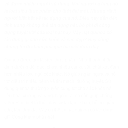
và được nhiều người sử dụng. Mọi người ca tụng nó
là loại siêu thực phẩm cho thời đại mới. Nhưng rất ít
người biết hết về tác dụng của nó. Điều này dẫn đến
tình trạng không thể tận dụng hết, bỏ phí đi công
dụng tuyệt vời của loại hạt này. Vậy hạt quinoa có
tác dụng gì cho sức khỏe và sắc đẹp? Hãy cùng
chúng tôi đi khám phá qua bài viết dưới đây.
Quinoa được gọi là siêu thực phẩm. Nhờ thành phần
dinh dưỡng dồi dào, chứa nhiều canxi, sắt, chất xơ, đạm
hơn nhiều loại ngũ cốc khác. Nó giúp ngăn ngừa và hỗ
trợ điều trị nhiều bệnh về tim mạch, đường huyết. Sử
dụng quinoa thường xuyên cũng tốt cho sức khỏe hệ
tiêu hóa, xương và răng. Ngoài ra, nó còn giúp chống
viêm. Đặc biệt là thúc đẩy sự tái tạo tế bào, hỗ trợ giảm
cân, làm đẹp da. Vậy cụ thể thì hạt quinoa có tác dụng
gì? Cùng khám phá nhé!