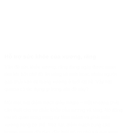
Hỗ trợ sức khỏe của xương, răng
Vấn đề sức khỏe xương, răng đang ngày được quan
tâm khi bởi chế độ ăn uống và sinh hoạt, nhiều người
gặp phải vấn đề loãng xương ở tuổi rất trẻ. Vậy hạt
quinoa có tác dụng gì trong vấn đề này?
Một mặt, hạt diêm mạch giàu magie – một khoáng chất
cần thiết cho sự chắc khỏe của xương và răng. Nó đóng
vai trò quan trọng trong sự hình thành và phát triển
xương trong cơ thể. Thứ hai, diêm mạch cung cấp
lượng protein dồi dào, đặc biệt nó có chứa 9 axit amin