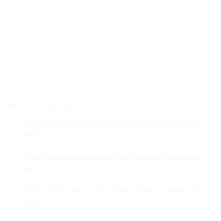
Hi vọng bài viết đã giúp giải đáp được câu hỏi hạt
quinoa có tác dụng gì. Cùng lựa chọn quinoa và bổ sung
vào thực đơn mỗi ngày để có sức khỏe dồi dào và vóc
dáng, làn da trẻ đẹp bạn nhé!
BÀI VIẾT LIÊN QUAN
Đau dạ dày: Điều bạn nên biết và chế độ ăn phù
hợp
Nguyên nhân đau dạ dày phổ biến: Liệu bạn đã
biết?
Cách chữa đau dạ dày bằng phương pháp dân
gian