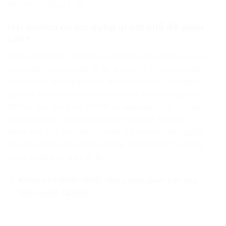
hoàn hảo không tì vết.
Hạt quinoa có tác dụng gì với chế độ giảm
cân?
Với lượng nước, chất xơ và đạm dồi dào, quinoa là lựa
chọn tuyệt vời cho chế độ ăn giảm cân. Trong khi chất
xơ và nước giúp giảm cảm giác thèm ăn thì chất đạm
giúp cơ thể no lâu và hạn chế ăn vặt. Đạm cũng có vai
trò thúc đẩy quá trình đốt mỡ và giúp xây dựng cơ bắp.
Không chỉ thế, quinoa còn có thể thay thế tinh bột, sử
dụng như gạo. Nhờ nó, nó giúp giảm lượng đường bột
nạp vào cơ thể. Khi giảm hấp thu đường bột, cân nặng
sẽ có xu hướng giảm từ từ.
Khám phá thêm về tác dụng giúp giảm cân của
diêm mạch
tại đây
.