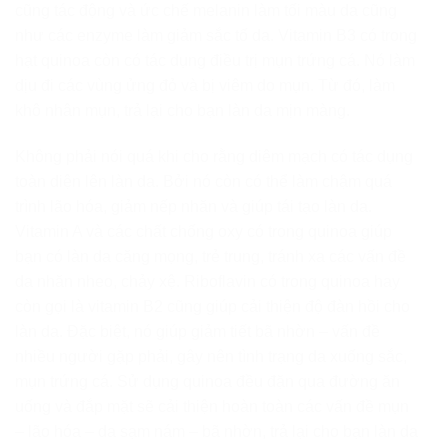
cũng tác động và ức chế melanin làm tối màu da cũng
như các enzyme làm giảm sắc tố da. Vitamin B3 có trong
hạt quinoa còn có tác dụng điều trị mụn trứng cá. Nó làm
dịu đi các vùng ửng đỏ và bị viêm do mụn. Từ đó, làm
khô nhân mụn, trả lại cho bạn làn da mịn màng.
Không phải nói quá khi cho rằng diêm mạch có tác dụng
toàn diện lên làn da. Bởi nó còn có thể làm chậm quá
trình lão hóa, giảm nếp nhăn và giúp tái tạo làn da.
Vitamin A và các chất chống oxy có trong quinoa giúp
bạn có làn da căng mọng, trẻ trung, tránh xa các vấn đề
da nhăn nheo, chảy xệ. Riboflavin có trong quinoa hay
còn gọi là vitamin B2 cũng giúp cải thiện độ đàn hồi cho
làn da. Đặc biệt, nó giúp giảm tiết bã nhờn – vấn đề
nhiều người gặp phải, gây nên tình trạng da xuống sắc,
mụn trứng cá. Sử dụng quinoa đều đặn qua đường ăn
uống và đắp mặt sẽ cải thiện hoàn toàn các vấn đề mụn
– lão hóa – da sạm nám – bã nhờn, trả lại cho bạn làn da