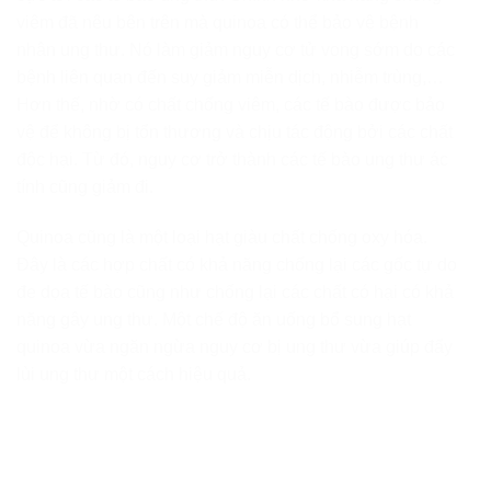
viêm đã nêu bên trên mà quinoa có thể bảo vệ bệnh
nhân ung thư. Nó làm giảm nguy cơ tử vong sớm do các
bệnh liên quan đến suy giảm miễn dịch, nhiễm trùng,…
Hơn thế, nhờ có chất chống viêm, các tế bào được bảo
vệ để không bị tổn thương và chịu tác động bởi các chất
độc hại. Từ đó, nguy cơ trở thành các tế bào ung thư ác
tính cũng giảm đi.
Quinoa cũng là một loại hạt giàu chất chống oxy hóa.
Đây là các hợp chất có khả năng chống lại các gốc tự do
đe dọa tế bào cũng như chống lại các chất có hại có khả
năng gây ung thư. Một chế độ ăn uống bổ sung hạt
quinoa vừa ngăn ngừa nguy cơ bị ung thư vừa giúp đẩy
lùi ung thư một cách hiệu quả.