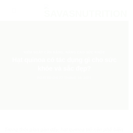
Skip
to
Chào mừng bạn đến với
Savas
content
Nutrition
Đăng ký Email để nhận ngay
20 công thức nước
Detox giảm cân
và liên tục cập nhật các chương
trình ưu đãi đặc biệt khác nữa nhé.
KIỂM SOÁT CÂN NẶNG
,
NÂNG CAO SỨC KHỎE
Hạt quinoa có tác dụng gì cho sức
khỏe và sắc đẹp?
POSTED ON
27 THÁNG 10, 2021
Trong thời gian gần đây, hạt quinoa trở nên phổ biến