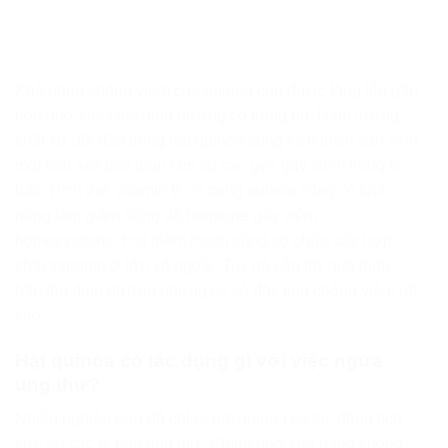
Khả năng chống viêm của quinoa còn được tăng lên gấp
bốn nhờ các chất dinh dưỡng có trong nó. Hàm lượng
chất xơ dồi dào trong hạt quinoa cũng kích thích sản sinh
một loại axit béo giúp làm tắt các gen gây viêm trong tế
bào. Hơn thế, vitamin B có trong quinoa cũng có khả
năng làm giảm nồng độ hormone gây viêm
homocysteine. Hạt diêm mạch cũng có chứa các hợp
chất saponin ở lớp vỏ ngoài. Tuy nó cản trở quá trình
hấp thu dinh dưỡng nhưng lại có đặc tính chống viêm rất
cao.
Hạt quinoa có tác dụng gì với việc ngừa
ung thư?
Nhiều nghiên cứu đã chỉ ra hạt quinoa có tác động tích
cực tới các tế bào ung thư. Chính nhờ khả năng chống