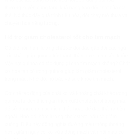
thường xuyên cũng tăng khả năng trao đổi chất của cơ
thể. Nó thúc đẩy quá trình tiêu hóa, đốt cháy mỡ thừa và
chuyển hóa năng lượng.
Hỗ trợ giảm cholesterol tốt cho tim mạch
Có thể nói, hàm lượng chất xơ dồi dào gấp đôi các ngũ
cốc khác giúp quinoa trở thành thần dược cho sức khỏe.
Vậy hạt quinoa có tác dụng gì cho tim mạch không? Chất
xơ hòa tan có trong quinoa giúp làm giảm cholesterol
trong máu. Nhờ đó, nó bảo vệ sức khỏe tim mạch.
Cơ chế tác động của chất xơ và khoáng chất khác trong
quinoa là kích thích gan trích xuất cholesterol trong máu
để sử dụng cho mục đích khác hoặc để đào thải ra bên
ngoài. Nhờ đó, hàm lượng cholesterol xấu sẽ giảm
xuống. Điều này đồng nghĩa đường máu thông thoáng
hơn, giảm nguy cơ xơ vữa động mạch và nhồi máu cơ