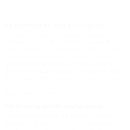
Hạt quinoa có tác dụng gì với não bộ?
Chính nhờ magie giúp thư giãn mạch máu mà quinoa
cũng có tác dụng làm giảm bệnh chứng đau nửa đầu.
Hơn thế, trong quinoa còn có riboflavin có vai trò chuyển
hóa năng lượng trong não và các tế bào cơ. Nhờ đó, nó
làm giảm tần số của các cơn đau nửa đầu. Sử dụng
diêm mạch thường xuyên tốt cho những người sử dụng
não bộ nhiều thường bị đau đầu. Nhờ hạn chế cơn đau,
vấn đề sinh hoạt và làm việc sẽ không còn trở ngại và dễ
dàng đạt thành công hơn.
Một số tác dụng khác của hạt quinoa
Ngoài những tác dụng trên, hạt diêm mạch còn có tác
động đến vấn đề thiếu máu. Đây là loại hạt giàu chất sắt