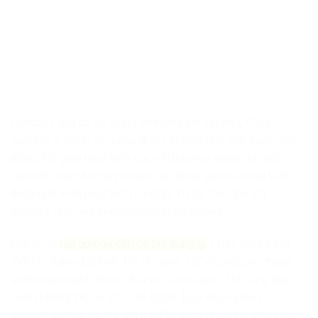
Quinoa cũng có tác dụng làm lành vết thương. Chất
saponin ở phần vỏ ngoài được xem là một loại thuốc sát
trùng. Nó giúp mau lành các vết thương ngoài da. Bên
cạnh đó, hàm lượng protein cao trong quinoa cũng kích
thích quá trình phát triển cơ bắp. Từ đó làm đầy vết
thương, giúp vết thương mau khép miệng.
Ngoài ra,
hạt quinoa còn có tác dụng gì
? Đây thực sự là
một tác dụng đặc biệt. Đó là canxi, sắt và phốt pho trong
quinoa giúp giữ ẩm da đầu và loại bỏ gàu. Nó cũng giúp
nuôi dưỡng tóc hư tổn, chẻ ngọn. Bạn hãy nghiền
nhuyễn quinoa và bôi lên da đầu hoặc chân tóc trong 15