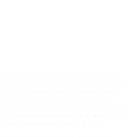
Các vitamin và khoáng chất có trong diêm mạch cũng
sản sinh các axit hỗ trợ tiêu hóa. Ví vụ như vitamin sản
xuất axit hydrochloric. Đây là một loại axit có trong dạ
dày giúp tiêu hóa tốt hơn. Một axit amin khác là
glutamine giúp bảo vệ niêm mạc dạ dày. Hay riboflavin
giúp kích thích sản sinh các tế bào lót giúp bảo vệ thành
ruột, nhằm tránh bị viêm nhiễm, tổn thương.
Nhờ các tác dụng tới hệ tiêu hóa, sử dụng quinoa