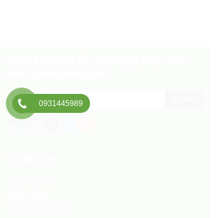
Đăng ký Email để nhận ngay thực đơn
dinh dưỡng miễn phí!
0931445989
Tin tức mới
Về chúng tôi
Tuyển dụng
Hợp tác bán hàng