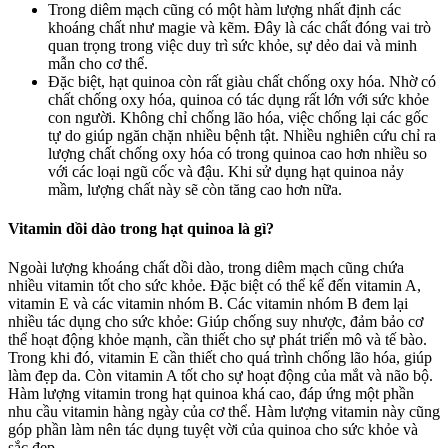
Trong diêm mạch cũng có một hàm lượng nhất định các
khoáng chất như magie và kẽm. Đây là các chất đóng vai trò
quan trọng trong việc duy trì sức khỏe, sự dẻo dai và minh
mẫn cho cơ thể.
Đặc biệt, hạt quinoa còn rất giàu chất chống oxy hóa. Nhờ có
chất chống oxy hóa, quinoa có tác dụng rất lớn với sức khỏe
con người. Không chỉ chống lão hóa, việc chống lại các gốc
tự do giúp ngăn chặn nhiều bệnh tật. Nhiều nghiên cứu chỉ ra
lượng chất chống oxy hóa có trong quinoa cao hơn nhiều so
với các loại ngũ cốc và đậu. Khi sử dụng hạt quinoa nảy
mầm, lượng chất này sẽ còn tăng cao hơn nữa.
Vitamin dồi dào trong hạt quinoa là gì?
Ngoài lượng khoáng chất dồi dào, trong diêm mạch cũng chứa
nhiều vitamin tốt cho sức khỏe. Đặc biệt có thể kể đến vitamin A,
vitamin E và các vitamin nhóm B. Các vitamin nhóm B đem lại
nhiều tác dụng cho sức khỏe: Giúp chống suy nhược, đảm bảo cơ
thể hoạt động khỏe mạnh, cần thiết cho sự phát triển mô và tế bào.
Trong khi đó, vitamin E cần thiết cho quá trình chống lão hóa, giúp
làm đẹp da. Còn vitamin A tốt cho sự hoạt động của mắt và não bộ.
Hàm lượng vitamin trong hạt quinoa khá cao, đáp ứng một phần
nhu cầu vitamin hàng ngày của cơ thể. Hàm lượng vitamin này cũng
góp phần làm nên tác dụng tuyệt vời của quinoa cho sức khỏe và
sắc đẹp.