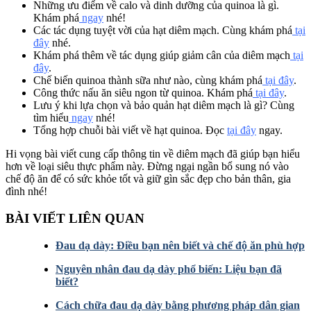
Những ưu điểm về calo và dinh dưỡng của quinoa là gì.
Khám phá
ngay
nhé!
Các tác dụng tuyệt vời của hạt diêm mạch. Cùng khám phá
tại
đây
nhé.
Khám phá thêm về tác dụng giúp giảm cân của diêm mạch
tại
đây
.
Chế biến quinoa thành sữa như nào, cùng khám phá
tại đây
.
Công thức nấu ăn siêu ngon từ quinoa. Khám phá
tại đây
.
Lưu ý khi lựa chọn và bảo quản hạt diêm mạch là gì? Cùng
tìm hiểu
ngay
nhé!
Tổng hợp chuỗi bài viết về hạt quinoa. Đọc
tại đây
ngay.
Hi vọng bài viết cung cấp thông tin về diêm mạch đã giúp bạn hiểu
hơn về loại siêu thực phẩm này. Đừng ngại ngần bổ sung nó vào
chế độ ăn để có sức khỏe tốt và giữ gìn sắc đẹp cho bản thân, gia
đình nhé!
BÀI VIẾT LIÊN QUAN
Đau dạ dày: Điều bạn nên biết và chế độ ăn phù hợp
Nguyên nhân đau dạ dày phổ biến: Liệu bạn đã
biết?
Cách chữa đau dạ dày bằng phương pháp dân gian