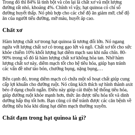
Trong đó thì 84% là tinh bột và còn lại là chất xơ và một lượng
đường rất nhỏ, khoảng 4%. Chính vì vậy, hạt quinoa có chỉ số
đường huyết thấp. Nó phù hợp cho các chế độ ăn giảm mỡ, chế độ
ăn của người tiểu đường, mỡ máu, huyết áp cao.
Chất xơ
Hàm lượng chất xơ trong hạt quinoa là tương đối lớn. Nó ngang
ngửa với lượng chất xơ có trong gạo lứt và ngô. Chất xơ tốt cho sức
khỏe chiếm 10% khối lượng hạt diêm mạch sau khi nấu chín. 80-
90% trong số đó là hàm lượng chất xơ không hòa tan. Nhờ hàm
lượng chất xơ này, diêm mạch tốt cho hệ tiêu hóa, giúp bạn tránh
các vấn đề như táo bón, chướng bụng, nặng bụng,…
Bên cạnh đó, trong diêm mạch có chứa một số hoạt chất giúp cung
cấp lợi khuẩn cho đường ruột. Nó cũng kích thích sự hình thành axit
béo ở dạng chuỗi ngắn. Điều này giúp cải thiện hệ thống tiêu hóa,
giúp đường ruột khỏe mạnh hơn, thức ăn được tiêu hóa tốt và dinh
dưỡng hấp thụ tốt hơn. Bạn cũng có thể tránh được các căn bệnh về
đường tiêu hóa khi dùng hạt diêm mạch thường xuyên.
Chất đạm trong hạt quinoa là gì?