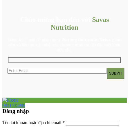
Chào mừng bạn đến với
Savas
Nutrition
Đăng ký Email để nhận ngay
20 công thức nước Detox giảm
cân
và liên tục cập nhật các chương trình ưu đãi đặc biệt khác
nữa nhé.
0931445989
Đăng nhập
Tên tài khoản hoặc địa chỉ email
*