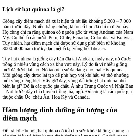
Lịch sử hạt quinoa là gì?
Giống cây diêm mạch đã xuất hiện từ rất lâu khoảng 5.200 – 7.000
năm
trước
đây. Nhiều bằng chứng khảo cổ học đã chỉ ra điều này.
Họ cũng chỉ ra rằng quinoa có nguồn gốc từ vùng Andean của Nam
Mỹ. Cụ thể là các nước Peru, Chile, Ecuador, Colombia và Bolivia.
Tuy nhiên, hạt diêm mạch chỉ được sử dụng phổ biến từ khoảng
3000-4000 năm trước, đặc biệt là tại vùng hồ Titicaca.
Tuy hạt quinoa là giống cây bản địa tại Andean, ngày nay, nó được
trồng ở nhiều vùng cách xa khu vực này. Lý do là vì nhiều giống
mới đã được lai tạo. Nó tạo nên sự đa dạng cho loại cây quinoa.
Mỗi giống cây được lai tạo để phù hợp với khí hậu và thổ nhưỡng
mỗi vùng riêng biệt. Vậy giờ đây, vùng đất trồng hạt quinoa phổ
biến là gì? Đó là các quốc gia châu Á như Trung Quốc và Nhật Bản
– Nơi trước đây chỉ chuyên trồng lúa, ngô. Đó cũng là các quốc gia
thuộc châu Úc, châu Âu, Hoa Kỳ và Canada.
Hàm lượng dinh dưỡng ấn tượng của
diêm mạch
Để trả lời câu hỏi, hạt quinoa có tốt cho sức khỏe không, chúng ta