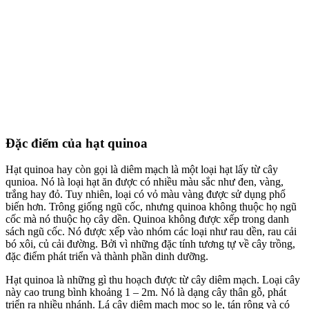
Đặc điểm của hạt quinoa
Hạt quinoa hay còn gọi là diêm mạch là một loại hạt lấy từ cây
qunioa. Nó là loại hạt ăn được có nhiều màu sắc như đen, vàng,
trắng hay đỏ. Tuy nhiên, loại có vỏ màu vàng được sử dụng phổ
biến hơn. Trông giống ngũ cốc, nhưng quinoa không thuộc họ ngũ
cốc mà nó thuộc họ cây dền. Quinoa không được xếp trong danh
sách ngũ cốc. Nó được xếp vào nhóm các loại như rau dền, rau cải
bó xôi, củ cải đường. Bởi vì những đặc tính tương tự về cây trồng,
đặc điểm phát triển và thành phần dinh dưỡng.
Hạt quinoa là những gì thu hoạch được từ cây diêm mạch. Loại cây
này cao trung bình khoảng 1 – 2m. Nó là dạng cây thân gỗ, phát
triển ra nhiều nhánh. Lá cây diêm mạch mọc so le, tán rộng và có