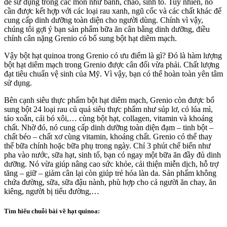
để sử dụng trong các món như bánh, cháo, sinh tố. Tuy nhiên, nó
cần được kết hợp với các loại rau xanh, ngũ cốc và các chất khác để
cung cấp dinh dưỡng toàn diện cho người dùng. Chính vì vậy,
chúng tôi gợi ý bạn sản phẩm bữa ăn cân bằng dinh dưỡng, điều
chỉnh cân nặng Grenio có bổ sung bột hạt diêm mạch.
Vậy bột hạt quinoa trong Grenio có ưu điểm là gì? Đó là hàm lượng
bột hạt diêm mạch trong Grenio được cân đối vừa phải. Chất lượng
đạt tiêu chuẩn vệ sinh của Mỹ. Vì vậy, bạn có thể hoàn toàn yên tâm
sử dụng.
Bên cạnh siêu thực phẩm bột hạt diêm mạch, Grenio còn được bổ
sung bột 24 loại rau củ quả siêu thực phẩm như súp lơ, cỏ lúa mì,
tảo xoắn, cải bó xôi,… cùng bột hạt, collagen, vitamin và khoáng
chất. Nhờ đó, nó cung cấp dinh dưỡng toàn diện đạm – tinh bột –
chất béo – chất xơ cùng vitamin, khoáng chất. Grenio có thể thay
thế bữa chính hoặc bữa phụ trong ngày. Chỉ 3 phút chế biến như
pha vào nước, sữa hạt, sinh tố, bạn có ngay một bữa ăn đầy đủ dinh
dưỡng. Nó vừa giúp nâng cao sức khỏe, cải thiện miễn dịch, hỗ trợ
tăng – giữ – giảm cân lại còn giúp trẻ hóa làn da. Sản phẩm không
chứa đường, sữa, sữa đậu nành, phù hợp cho cả người ăn chay, ăn
kiêng, người bị tiểu đường,…
Tìm hiểu chuỗi bài về hạt quinoa: