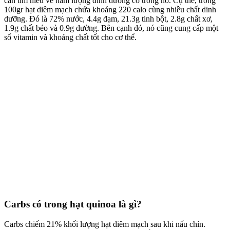
cần tìm hiểu về hàm lượng dinh dưỡng có trong nó. Cụ thể, trong
100gr hạt diêm mạch chứa khoáng 220 calo cùng nhiều chất dinh
dưỡng. Đó là 72% nước, 4.4g đạm, 21.3g tinh bột, 2.8g chất xơ,
1.9g chất béo và 0.9g đường. Bên cạnh đó, nó cũng cung cấp một
số vitamin và khoáng chất tốt cho cơ thể.
Carbs có trong hạt quinoa là gì?
Carbs chiếm 21% khối lượng hạt diêm mạch sau khi nấu chín.