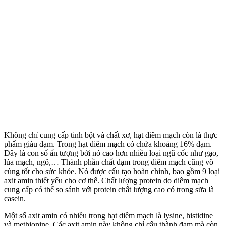
Không chỉ cung cấp tinh bột và chất xơ, hạt diêm mạch còn là thực
phẩm giàu đạm. Trong hạt diêm mạch có chứa khoảng 16% đạm.
Đây là con số ấn tượng bởi nó cao hơn nhiều loại ngũ cốc như gạo,
lúa mạch, ngô,… Thành phần chất đạm trong diêm mạch cũng vô
cùng tốt cho sức khỏe. Nó được cấu tạo hoàn chỉnh, bao gồm 9 loại
axit amin thiết yếu cho cơ thể. Chất lượng protein do diêm mạch
cung cấp có thể so sánh với protein chất lượng cao có trong sữa là
casein.
Một số axit amin có nhiều trong hạt diêm mạch là lysine, histidine
và methionine. Các axit amin này không chỉ cấu thành đạm mà còn