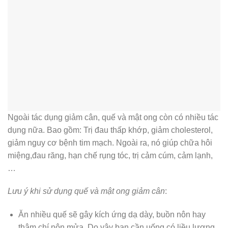
Ngoài tác dụng giảm cân, quế và mật ong còn có nhiều tác
dụng nữa. Bao gồm: Trị đau thấp khớp, giảm cholesterol,
giảm nguy cơ bệnh tim mạch. Ngoài ra, nó giúp chữa hôi
miệng,đau răng, hạn chế rụng tóc, trị cảm cúm, cảm lạnh,
…
Lưu ý khi sử dụng quế và mật ong giảm cân
:
Ăn nhiều quế sẽ gây kích ứng dạ dày, buồn nôn hay
thậm chí nôn mửa. Do vậy bạn cần uống có liều lượng