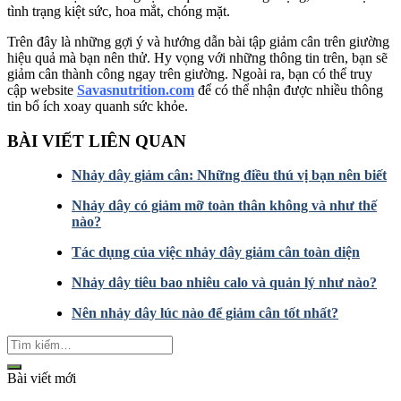
tình trạng kiệt sức, hoa mắt, chóng mặt.
Trên đây là những gợi ý và hướng dẫn bài tập giảm cân trên giường
hiệu quả mà bạn nên thử. Hy vọng với những thông tin trên, bạn sẽ
giảm cân thành công ngay trên giường. Ngoài ra, bạn có thể truy
cập website
Savasnutrition.com
để có thể nhận được nhiều thông
tin bổ ích xoay quanh sức khỏe.
BÀI VIẾT LIÊN QUAN
Nhảy dây giảm cân: Những điều thú vị bạn nên biết
Nhảy dây có giảm mỡ toàn thân không và như thế
nào?
Tác dụng của việc nhảy dây giảm cân toàn diện
Nhảy dây tiêu bao nhiêu calo và quản lý như nào?
Nên nhảy dây lúc nào để giảm cân tốt nhất?
Bài viết mới