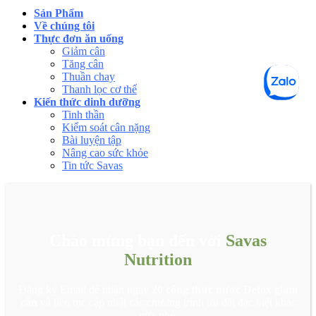
Sản Phẩm
Về chúng tôi
Thực đơn ăn uống
Giảm cân
Tăng cân
Thuần chay
Thanh lọc cơ thể
Kiến thức dinh dưỡng
Tinh thần
Kiểm soát cân nặng
Bài luyện tập
Nâng cao sức khỏe
Tin tức Savas
Chào mừng bạn đến với
Savas
Nutrition
Đăng ký Email để nhận ngay
20 công thức nước Detox giảm
cân
và liên tục cập nhật các chương trình ưu đãi đặc biệt khác
nữa nhé.