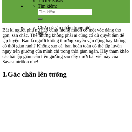
Tin tức Savas
Tìm kiếm:
Chưa có sản phẩm trong giỏ
Bất kì người phụ nữ nào cũng mong muốn có một vóc dáng tho
hàng.
gọn, săn chắc. Thế nhưng không phải ai cũng có đủ quyết tâm để
tập luyện. Bạn là người không thường xuyên vận động hay không
có thời gian rảnh? Không sao cả, bạn hoàn toàn có thể tập luyện
ngay trên giường của mình chỉ trong thời gian ngắn. Hãy tham khảo
các bài tập giảm cân trên giường sau đây dưới bài viết này của
Savasnutrition nhé!
1.Gác chân lên tường