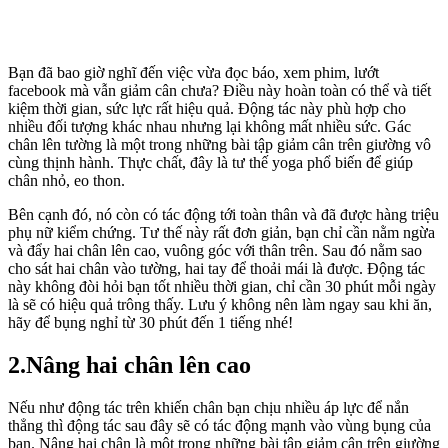
Bạn đã bao giờ nghĩ đến việc vừa đọc báo, xem phim, lướt
facebook mà vẫn giảm cân chưa? Điều này hoàn toàn có thể và tiết
kiệm thời gian, sức lực rất hiệu quả. Động tác này phù hợp cho
nhiều đối tượng khác nhau nhưng lại không mất nhiều sức. Gác
chân lên tường là một trong những bài tập giảm cân trên giường vô
cùng thịnh hành. Thực chất, đây là tư thế yoga phổ biến để giúp
chân nhỏ, eo thon.
Bên cạnh đó, nó còn có tác động tới toàn thân và đã được hàng triệu
phụ nữ kiểm chứng. Tư thế này rất đơn giản, bạn chỉ cần nằm ngừa
và đẩy hai chân lên cao, vuông góc với thân trên. Sau đó nằm sao
cho sát hai chân vào tường, hai tay để thoải mái là được. Động tác
này không đòi hỏi bạn tốt nhiều thời gian, chỉ cần 30 phút mỗi ngày
là sẽ có hiệu quả trông thấy. Lưu ý không nên làm ngay sau khi ăn,
hãy để bụng nghỉ từ 30 phút đến 1 tiếng nhé!
2.Nâng hai chân lên cao
Nếu như động tác trên khiến chân bạn chịu nhiều áp lực để nắn
thẳng thì động tác sau đây sẽ có tác động mạnh vào vùng bụng của
bạn. Nâng hai chân là một trong những bài tập giảm cân trên giường