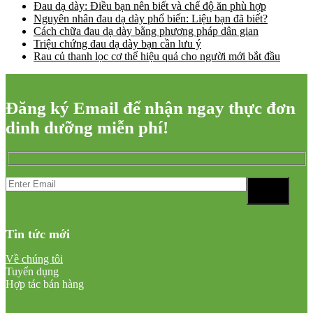
Đau dạ dày: Điều bạn nên biết và chế độ ăn phù hợp
Nguyên nhân đau dạ dày phổ biến: Liệu bạn đã biết?
Cách chữa đau dạ dày bằng phương pháp dân gian
Triệu chứng đau dạ dày bạn cần lưu ý
Rau củ thanh lọc cơ thể hiệu quả cho người mới bắt đầu
Đăng ký Email để nhận ngay thực đơn
dinh dưỡng miễn phí!
Tin tức mới
Về chúng tôi
Tuyển dụng
Hợp tác bán hàng