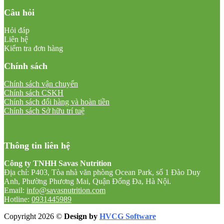
Câu hỏi
Hỏi đáp
Liên hệ
Kiểm tra đơn hàng
Chính sách
Chính sách vận chuyển
Chính sách CSKH
Chính sách đổi hàng và hoàn tiền
Chính sách Sở hữu trí tuệ
Thông tin liên hệ
Công ty TNHH Savas Nutrition
Địa chỉ: P403, Tòa nhà văn phòng Ocean Park, số 1 Đào Duy
Anh, Phường Phương Mai, Quận Đống Đa, Hà Nội.
Email:
info@savasnutrition.com
Hotline:
0931445989
Copyright 2026 ©
Design by
HVCG Software