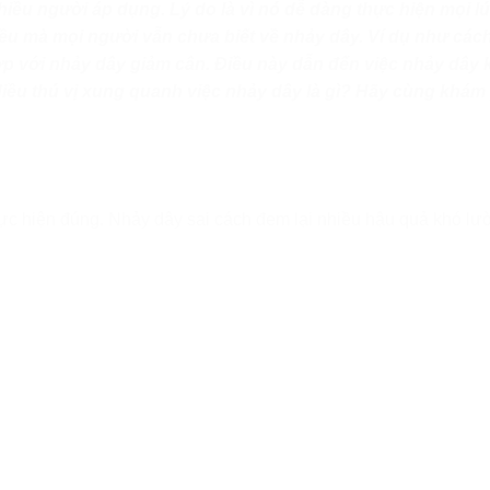
iều người áp dụng. Lý do là vì nó dễ dàng thực hiện mọi l
 điều mà mọi người vẫn chưa biết về nhảy dây. Ví dụ như cá
ợp với nhảy dây giảm cân. Điều này dẫn đến việc nhảy dây
điều thú vị xung quanh việc nhảy dây là gì? Hãy cùng khám
ực hiện đúng. Nhảy dây sai cách đem lại nhiều hậu quả khó lườ