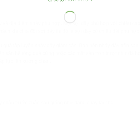
y và địa điểm nhảy phù hợp. Một sợi dây phù hợp với chiều cao
h khi chia đôi sợi dây thì đó là sợi dây có chiều dài phù hợp
u quả tập luyện nhảy dây giảm cân. Bạn nên nhảy dây trên sàn
rên sàn bê tông quá cứng hoặc các mặt sàn trơn trượt như đá h
 áp lực lên xương chân.
ảy chân trước chân sau giống như đang chạy tại chỗ.