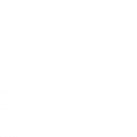
 trầy xước.
àm mồ hôi
có thể gây
độ không