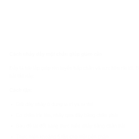
Cách nhảy dây một chân giúp giảm cân
Đây là bài tập giúp rèn luyện bắp chân và sức bền rất tốt. 
bài tập này.
Cách tập:
Giữ dây nhảy ở đúng vị trí và tư thế
Co chân trái lên, nhảy qua dây bằng chân phải
Sau đó lại đổi sang thực hiện nhảy bằng chân trái
Thực hiện khoảng 5 lần cho mỗi bên chân