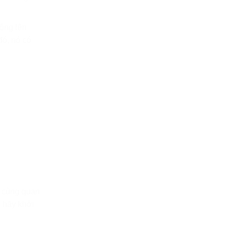
động lên
đó, nó có
ô cùng quan
n hãy khởi