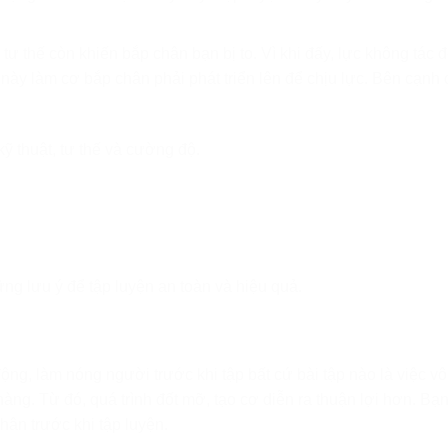
ư thế còn khiến bắp chân bạn bị to. Vì khi đấy, lực không tác 
này làm cơ bắp chân phải phát triển lên để chịu lực. Bên cạnh 
kỹ thuật, tư thế và cường độ.
ng lưu ý để tập luyện an toàn và hiệu quả.
động, làm nóng người trước khi tập bất cứ bài tập nào là việc v
ng. Từ đó, quá trình đốt mỡ, tạo cơ diễn ra thuận lợi hơn. Bạ
hân trước khi tập luyện.