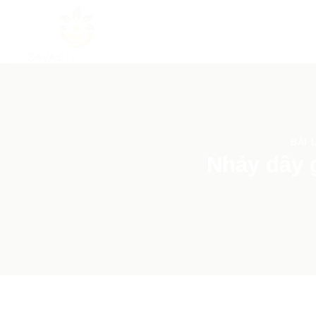
Skip
to
content
BÀI 
Nhảy dây g