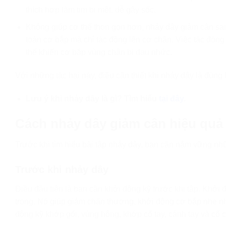
thích hợp làm tim bị mệt, dễ gây sốc.
Không giúp cơ thể thon gọn hơn, nhảy dây giảm cân sai t
toàn cơ bắp mà chỉ tác động lên cơ chân. Việc tác động 
thể khiến cơ bắp vùng chân bị đau nhức.
Với những tác hại này, điều cần thiết khi nhảy dây là đúng 
Lưu ý khi nhảy dây là gì? Tìm hiểu
tại đây
.
Cách nhảy dây giảm cân hiệu quả
Trước khi tìm hiểu bài tập nhảy dây, bạn cần nắm vững nhữ
Trước khi nhảy dây
Điều đầu tiên là bạn cần khởi động kỹ trước khi tập. Khởi 
trọng. Nó giúp giảm chấn thương, khởi động cơ bắp nhẹ nhà
động kỹ khớp gối, vùng hông, khớp cổ tay, cánh tay và cổ c