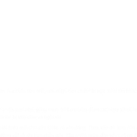
ớc hụt chân hay nhảy sai nhịp, bạn có thể bị ngã, bầm tím hoặc
Khi đó, bạn phải gồng mình để thực hiện động tác nhảy và sẽ l
ó thể bị khó chịu và ngất xỉu.
lại hiệu quả cho sức khỏe và vóc dáng. Thay vào đó, bạn còn 
t động vất vả khi bạn nhảy dây. Tập luyện nhảy dây với cường 