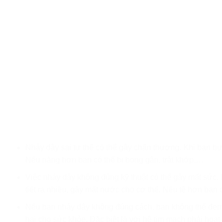
Nhảy dây sai tư thế có thể gây chấn thương. Khi bạn bư
Nếu nặng hơn bạn có thể bị bong gân, trật khớp,…
Việc nhảy dây không đúng kỹ thuật có thể gây mất sức. 
tiết ra nhiều, gây mất nước cho cơ thể. Nếu tệ hơn bạn c
Nếu bạn nhảy dây không đúng cách, bạn không thể đem 
hại cho sức khỏe. Đặc biệt là với hệ tim mạch phải hoạ