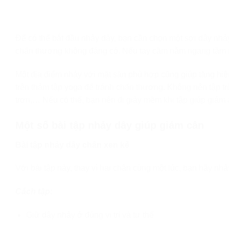
Để có thể bắt đầu nhảy dây, bạn cần chọn một sợi dây nhả
chấn thương không đáng có. Nếu tay cầm nằm ngang tầm nác
Một địa điểm nhảy với mặt sàn phù hợp cũng giúp tăng hiệ
trên thảm tập yoga để tránh chấn thương. Không nên tập t
trơn,… Nếu có thể, bạn nên đi giày mềm khi tập giúp giảm
Một số bài tập nhảy dây giúp giảm cân
Bài tập nhảy dây chân xen kẽ
Với bài tập này, thay vì hai chân cùng một lúc, bạn hãy nh
Cách tập:
Giữ dây nhảy ở đúng vị trí và tư thế