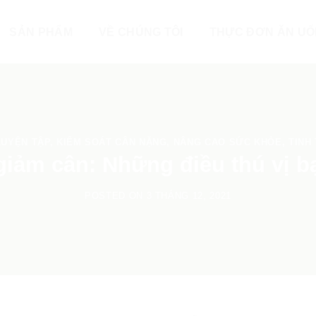
SẢN PHẨM
VỀ CHÚNG TÔI
THỰC ĐƠN ĂN U
LUYỆN TẬP
,
KIỂM SOÁT CÂN NẶNG
,
NÂNG CAO SỨC KHỎE
,
TINH
iảm cân: Những điều thú vị b
POSTED ON
3 THÁNG 12, 2021