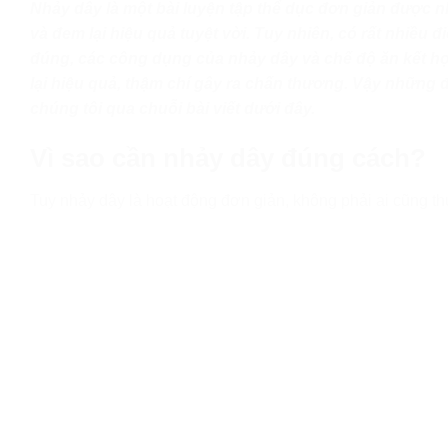
Nhảy dây là một bài luyện tập thể dục đơn giản được nh
và đem lại hiệu quả tuyệt vời. Tuy nhiên, có rất nhiều
đúng, các công dụng của nhảy dây và chế độ ăn kết h
lại hiệu quả, thậm chí gây ra chấn thương. Vậy những 
chúng tôi qua chuỗi bài viết dưới đây.
Vì sao cần nhảy dây đúng cách?
Tuy nhảy dây là hoạt động đơn giản, không phải ai cũng th