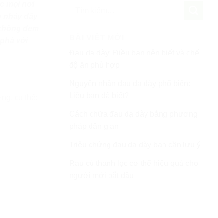
úc mọi nơi
ch nhảy dây
 không đem
BÀI VIẾT MỚI
 phá với
Đau dạ dày: Điều bạn nên biết và chế
độ ăn phù hợp
Nguyên nhân đau dạ dày phổ biến:
Liệu bạn đã biết?
ng, cụ thể:
Cách chữa đau dạ dày bằng phương
pháp dân gian
Triệu chứng đau dạ dày bạn cần lưu ý
Rau củ thanh lọc cơ thể hiệu quả cho
người mới bắt đầu