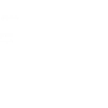
 giúp tránh
.
 gỗ hoặc
oa, gạch