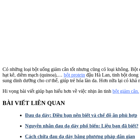
Có những loại bột uống giảm cân tốt nhưng cũng có loại không. Bột
hạt kê, diêm mạch (quinoa),…
bột protein
đậu Hà Lan, tinh bột dong r
sung dinh dưỡng cho cơ thể, giúp trẻ hóa làn da. Hơn nữa lại có khả
Hi vọng bài viết giúp bạn hiểu hơn về việc nhịn ăn tinh
bột giảm cân.
BÀI VIẾT LIÊN QUAN
Đau dạ dày: Điều bạn nên biết và chế độ ăn phù hợp
Nguyên nhân đau dạ dày phổ biến: Liệu bạn đã biết?
Cách chữa đau dạ dày bằng phương pháp dân gian