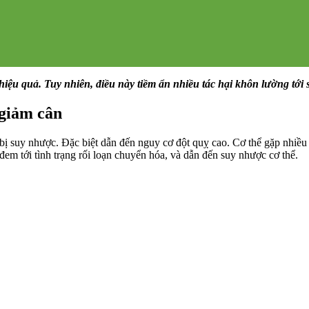
iệu quả. Tuy nhiên, điều này tiềm ẩn nhiều tác hại khôn lường tới 
 giảm cân
ể bị suy nhược. Đặc biệt dẫn đến nguy cơ đột quỵ cao. Cơ thể gặp nhiều
em tới tình trạng rối loạn chuyển hóa, và dẫn đến suy nhược cơ thể.