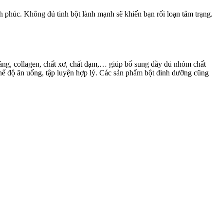
h phúc. Không đủ tinh bột lành mạnh sẽ khiến bạn rối loạn tâm trạng.
áng, collagen, chất xơ, chất đạm,… giúp bổ sung đầy đủ nhóm chất
chế độ ăn uống, tập luyện hợp lý. Các sản phẩm bột dinh dưỡng cũng