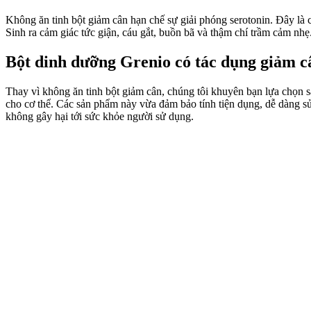
Không ăn tinh bột giảm cân hạn chế sự giải phóng serotonin. Đây là c
Sinh ra cảm giác tức giận, cáu gắt, buồn bã và thậm chí trầm cảm nhẹ
Bột dinh dưỡng Grenio có tác dụng giảm c
Thay vì không ăn tinh bột giảm cân, chúng tôi khuyên bạn lựa chọn 
cho cơ thể. Các sản phẩm này vừa đảm bảo tính tiện dụng, dễ dàng s
không gây hại tới sức khỏe người sử dụng.