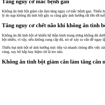
Tăng nguy cơ mắc bệnh gan
Không ăn tinh bột giảm cân làm tăng nguy cơ mắc bệnh gan. Thiếu hụt 
lý do nạp không đủ tinh bột gây ra cũng gây ảnh hưởng rất lớn tới tuổ
Tăng nguy cơ chết não khi không ăn tinh 
Không ăn đủ tinh bột sẽ khiến hệ thần kinh trung ương không đủ dưỡ
bột nhiều, vì vậy, nếu không cung cấp đủ, nó sẽ xảy ra vấn đề ngay lậ
Thiếu hụt tinh bột sẽ ảnh hưởng trực tiêp và nhanh chóng đến việc n
váng, suy hô hấp hay thậm chí là teo não.
Không ăn tinh bột giảm cân làm tăng cân 