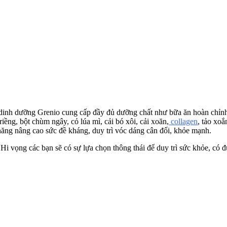
 dinh dưỡng Grenio cung cấp đầy đủ dưỡng chất như bữa ăn hoàn chỉn
iềng, bột chùm ngây, cỏ lúa mì, cải bó xôi, cải xoăn,
collagen
, tảo xo
 năng nâng cao sức đề kháng, duy trì vóc dáng cân đối, khỏe mạnh.
Hi vọng các bạn sẽ có sự lựa chọn thông thái để duy trì sức khỏe, c