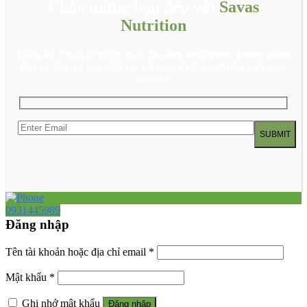
Chào mừng bạn đến với
Savas
Nutrition
Đăng ký Email để nhận ngay
20 công thức nước Detox giảm
cân
và liên tục cập nhật các chương trình ưu đãi đặc biệt khác
nữa nhé.
0931445989
Đăng nhập
Tên tài khoản hoặc địa chỉ email
*
Mật khẩu
*
Ghi nhớ mật khẩu
Đăng nhập