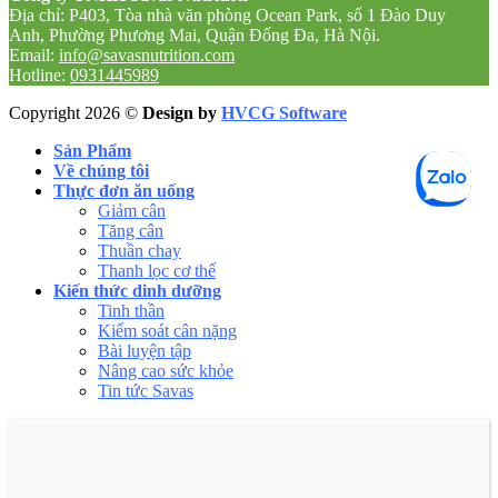
Địa chỉ: P403, Tòa nhà văn phòng Ocean Park, số 1 Đào Duy
Anh, Phường Phương Mai, Quận Đống Đa, Hà Nội.
Email:
info@savasnutrition.com
Hotline:
0931445989
Copyright 2026 ©
Design by
HVCG Software
Sản Phẩm
Về chúng tôi
Thực đơn ăn uống
Giảm cân
Tăng cân
Thuần chay
Thanh lọc cơ thể
Kiến thức dinh dưỡng
Tinh thần
Kiểm soát cân nặng
Bài luyện tập
Nâng cao sức khỏe
Tin tức Savas