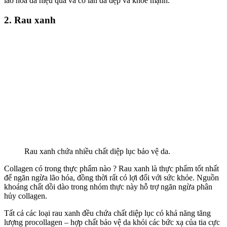
lão hóa da hiệu quả và có làn da đẹp và khỏe mạnh.
2. Rau xanh
Rau xanh chứa nhiều chất diệp lục bảo vệ da.
Collagen có trong thực phẩm nào ? Rau xanh là thực phẩm tốt nhất
để ngăn ngừa lão hóa, đồng thời rất có lợi đối với sức khỏe. Nguồn
khoáng chất dồi dào trong nhóm thực này hỗ trợ ngăn ngừa phân
hủy collagen.
Tất cả các loại rau xanh đều chứa chất diệp lục có khả năng tăng
lượng procollagen – hợp chất bảo vệ da khỏi các bức xạ của tia cực