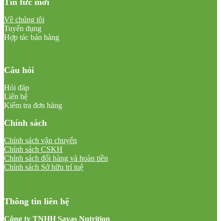
Tin tức mới
Về chúng tôi
Tuyển dụng
Hợp tác bán hàng
Câu hỏi
Hỏi đáp
Liên hệ
Kiểm tra đơn hàng
Chính sách
Chính sách vận chuyển
Chính sách CSKH
Chính sách đổi hàng và hoàn tiền
Chính sách Sở hữu trí tuệ
Thông tin liên hệ
Công ty TNHH Savas Nutrition