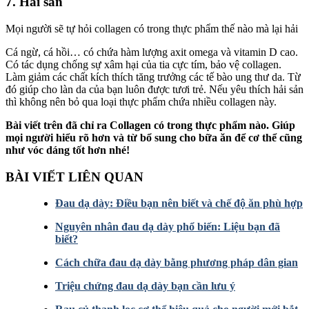
7. Hải sản
Mọi người sẽ tự hỏi collagen có trong thực phẩm thế nào mà lại hải
Cá ngừ, cá hồi… có chứa hàm lượng axit omega và vitamin D cao.
Có tác dụng chống sự xâm hại của tia cực tím, bảo vệ collagen.
Làm giảm các chất kích thích tăng trưởng các tế bào ung thư da. Từ
đó giúp cho làn da của bạn luôn được tươi trẻ. Nếu yêu thích hải sản
thì không nên bỏ qua loại thực phẩm chứa nhiều collagen này.
Bài viết trên đã chỉ ra Collagen có trong thực phẩm nào. Giúp
mọi người hiểu rõ hơn và từ bổ sung cho bữa ăn để cơ thể cũng
như vóc dáng tốt hơn nhé!
BÀI VIẾT LIÊN QUAN
Đau dạ dày: Điều bạn nên biết và chế độ ăn phù hợp
Nguyên nhân đau dạ dày phổ biến: Liệu bạn đã
biết?
Cách chữa đau dạ dày bằng phương pháp dân gian
Triệu chứng đau dạ dày bạn cần lưu ý