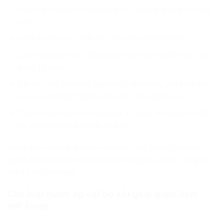
nhỏ. Rau cải bó xôi nhặt bỏ gốc, cắt khúc vừa ăn rồi rửa
sạch.
Hành lá rửa sạch, thái nhỏ. Bóc vỏ và băm nhỏ tỏi.
Cho một chút muối, tiêu và bột ngọt vào thịt băm và ướp
trong 10 phút.
Bật lửa, cho chút dầu ăn, phi tỏi, phi thơm, cho thịt băm
vào xào cho thịt chín thì cho nước lọc vào đun sôi.
Cho rau bina vào, nấu khoảng 3-5 phút, để nước sôi trở
lại, sau khi nêm gia vị thì tắt bếp.
Ngoài việc nấu cải bó xôi, chúng ta cũng có thể làm
nước
ép cải bó xôi
hoặc
sinh tố cải bó xôi
giúp thanh lọc và giảm
mỡ cơ thể hiệu quả.
Các loại nước ép cải bó xôi giúp giảm 3cm
mỡ bụng