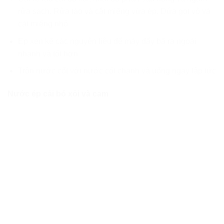
rửa sạch. Rửa táo và cắt miếng vừa ép. Dứa gọt vỏ và
cắt miếng nhỏ.
Ép xen kẽ các nguyên liệu để máy đẩy bã ra ngoài
nhanh và tốt hơn.
Trộn nước cốt với nước cốt chanh và uống ngay lập tức
Nước ép cải bó xôi và cam