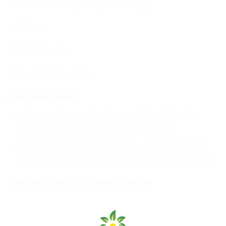
2 nắm rau chân vịt (khoảng 200 – 300g)
3 củ cà rốt
2 nhánh cần tây
Nước cốt ½ quả chanh
Cách thực hiện
Rửa sạch các nguyên liệu. Gọt vỏ, cắt cà rốt thành
những miếng nhỏ. Cắt khúc rau và cần tây.
Cho từng nguyên liệu vào ép. Sau đó cho thêm nước
cốt chanh. Nhớ uống liền để đảm bảo được hương vị.
Nước ép cải bó xôi với dưa leo và táo