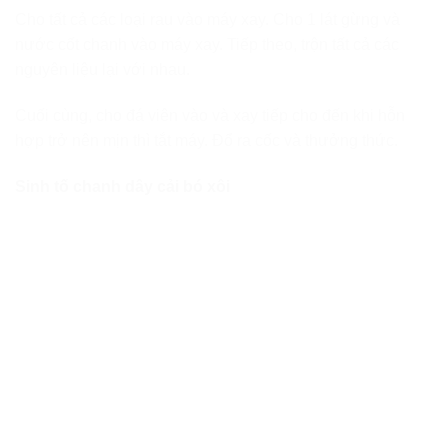
Cho tất cả các loại rau vào máy xay. Cho 1 lát gừng và
nước cốt chanh vào máy xay. Tiếp theo, trộn tất cả các
nguyên liệu lại với nhau.
Cuối cùng, cho đá viên vào và xay tiếp cho đến khi hỗn
hợp trở nên mịn thì tắt máy. Đổ ra cốc và thưởng thức.
Sinh tố chanh dây cải bó xôi