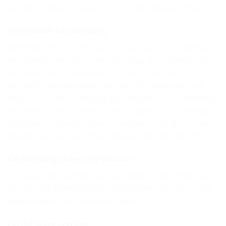
này. Nó sẽ giúp bạn thấy những cải tiến nhanh chóng.
Hỗ trợ đánh bay mỡ bụng
Một trong những lợi ích của nước ép rau chân vịt không
thể không kể đến đó là giảm mỡ bụng. Như chúng ta đã
biết, rau chân vịt chứa nhiều chất xơ, ít chất béo và calo
nên có thể giúp bạn giảm cân. Nó có tác dụng giảm mỡ
bụng, vì chất xơ là chất giúp tạo cảm giác no lâu, từ đó bạn
hạn chế hấp thu các thức ăn khác. Ngoài ra, các khoáng
chất khác trong nước ép rau bina cũng có thể được kiềm
hóa để cân bằng chế độ ăn nhiều axit dẫn đến béo phì.
Có khả năng chống oxy hóa cao
Do chứa nhiều axit folic và chất chống oxy hóa trong loại
rau này giúp giảm nồng độ cytokine trong máu của cơ thể
và giảm nguy cơ xơ vữa động mạch.
Có thể ngừa ung thư