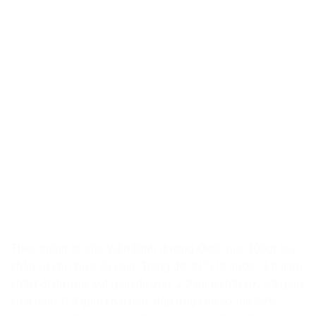
Theo thống kê của Viện Dinh dưỡng Quốc gia, 100gr rau
chân vịt chỉ chứa 23 calo. Trong đó, 91% là nước, 3,6 gam
chất bột đường, 0,4 gam đường, 2,2 gam chất xơ, 2,9 gam
chất đạm, 0,4 gam chất béo, đáp ứng cho cơ thể 52%