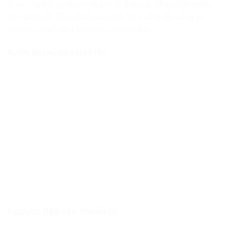
Savas Nutrition sẽ giới thiệu các bạn các công thức nước
ép cải bó xôi. Giúp đánh bay mỡ thừa và khiến vòng eo
của chị em trở nên thon gọn và săn chắc.
Nước ép rau bó xôi cà rốt
Nguyên liệu cần chuẩn bị