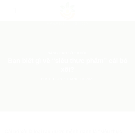
Skip
to
content
NÂNG CAO SỨC KHỎE
Bạn biết gì về “siêu thực phẩm” cải bó
xôi?
POSTED ON
2 THÁNG 10, 2021
Cải bó xôi là loại rau được mệnh danh là “siêu thực