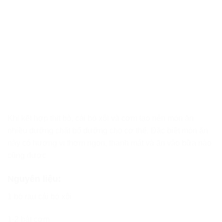
Khi kết hợp thịt bò, cải bó xôi và cơm tạo nên món ăn
nhiều dưỡng chất bổ dưỡng cho cơ thể. Đặc biệt món ăn
này có hương vị thơm ngon, thanh mát và ăn vào bữa nào
cũng được
Nguyên liệu:
1 bó rau cải bó xôi
1-2 bát cơm