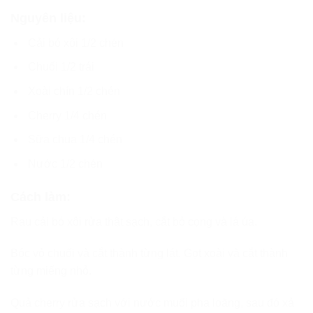
Nguyên liệu:
Cải bó xôi 1/2 chén
Chuối 1/2 trái
Xoài chín 1/2 chén
Cherry 1/4 chén
Sữa chua 1/4 chén
Nước 1/2 chén
Cách làm:
Rau cải bó xôi rửa thật sạch, cắt bỏ cọng và lá úa.
Bóc vỏ chuối và cắt thành từng lát. Gọt xoài và cắt thành
từng miếng nhỏ.
Quả cherry rửa sạch với nước muối pha loãng, sau đó xả