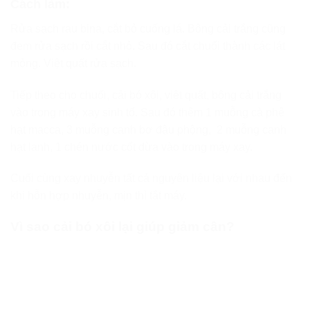
Cách làm:
Rửa sạch rau bina, cắt bỏ cuống lá. Bông cải trắng cũng
đem rửa sạch rồi cắt nhỏ. Sau đó cắt chuối thành các lát
mỏng. Việt quất rửa sạch.
Tiếp theo cho chuối, cải bó xôi, việt quất, bông cải trắng
vào trong máy xay sinh tố. Sau đó thêm 1 muỗng cà phê
hạt macca, 3 muỗng canh bơ đậu phộng, 2 muỗng canh
hạt lanh, 1 chén nước cốt dừa vào trong máy xay.
Cuối cùng xay nhuyễn tất cả nguyên liệu lại với nhau đến
khi hỗn hợp nhuyễn, mịn thì tắt máy.
Vì sao cải bó xôi lại giúp giảm cân?