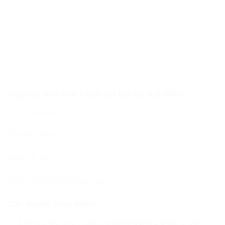
Nguyên liệu làm canh cải bó xôi thịt bằm:
1 bó cải bó xôi
200g thịt thăn heo
Hành lá, tỏi.
Gia vị: Dầu ăn, đường, muối…
Các bước thực hiện:
Thịt lợn rửa sạch, ngâm muối khoảng 5 phút rồi băm