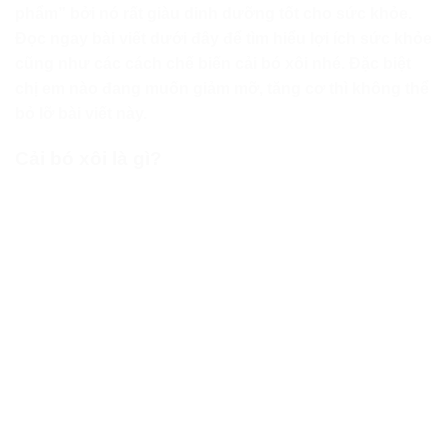
phẩm” bởi nó rất giàu dinh dưỡng tốt cho sức khỏe.
Đọc ngay bài viết dưới đây để tìm hiểu lợi ích sức khỏe
cũng như các cách chế biến cải bó xôi nhé. Đặc biệt
chị em nào đang muốn giảm mỡ, tăng cơ thì không thể
bỏ lỡ bài viết này.
Cải bó xôi là gì?