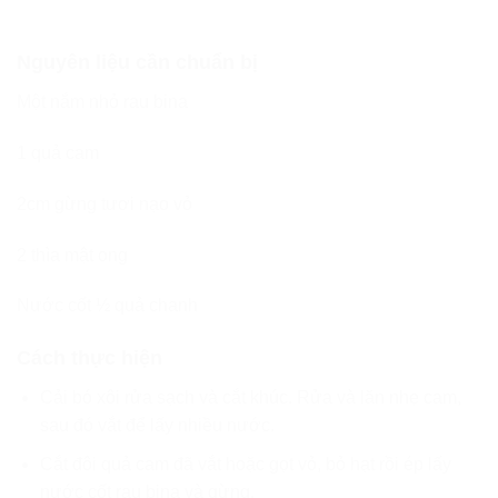
Nguyên liệu cần chuẩn bị
Một nắm nhỏ rau bina
1 quả cam
2cm gừng tươi nạo vỏ
2 thìa mật ong
Nước cốt ½ quả chanh
Cách thực hiện
Cải bó xôi rửa sạch và cắt khúc. Rửa và lăn nhẹ cam,
sau đó vắt để lấy nhiều nước.
Cắt đôi quả cam đã vắt hoặc gọt vỏ, bỏ hạt rồi ép lấy
nước cốt rau bina và gừng.