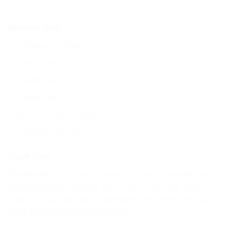
Nguyên liệu:
Cải bó xôi 1 chén
Xoài 1 chén
Chuối 1 trái
Chanh dây 2 trái
Nước cốt cam 1 chén
Sữa tươi 1/2 chén
Cách làm:
Đầu tiên bạn cắt đôi quả chanh dây, sau đó dùng thìa nạo
lấy phần ruột cho vào bát. Rau chân vịt rửa sạch, cắt bỏ
cọng và lá úa. Gọt xoài và cắt thành từng miếng nhỏ. Cắt
chuối thành từng khoanh khoảng 3 cm.