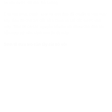
lại với nước, để ráo. Bỏ cuống.
Cho rau bina, chuối, xoài và anh đào đã chuẩn bị vào máy
xay. Sau đó cho 1/4 cốc sữa chua và 1/2 cốc nước vào
máy. Trộn tất cả các nguyên liệu lại với nhau cho đến khi
hỗn hợp trở nên sánh mịn thì tắt máy.
Sinh tố dưa leo cần tây cải bó xôi