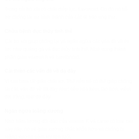
Trong cải bó xôi có chất diệp lục, flavonoid. Do đó nó hỗ
trợ chống lại sự hình thành của các tế bào ung thư.
Chữa bệnh đục thủy tinh thể
Cải bó xôi giúp chống lại và ngăn ngừa các vấn đề về thị
lực như quáng gà và đục thủy tinh thể. Nhờ trong thành
phần giàu vitamin A và caretonoid.
Cải thiện các vấn đề về dạ dày
Vì rau bina rất giàu chất xơ. Thế nên nó có thể giúp chống
lại các vấn đề về dạ dày như: tiêu hóa kém, táo bón, viêm
đại tràng, loét dạ dày.
Ngăn ngừa loãng xương
Nhờ hàm lượng dồi dào của vitamin K và canxi có loại rau
này này, nó sẽ giúp xương chắc khỏe hơn và chống bị
loãng xương sớm khi lớn tuổi.