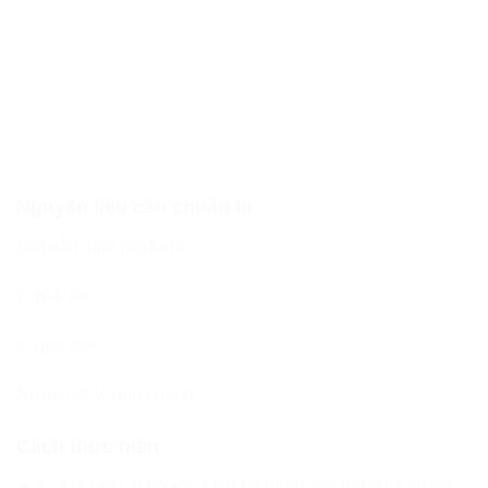
Nguyên liệu cần chuẩn bị
Một nắm nhỏ rau bina
2 quả táo
½ quả dứa
Nước cốt ½ quả chanh
Cách thực hiện
Cắt rễ rau cải bó xôi, nhặt bỏ phần sâu hỏng và ngâm