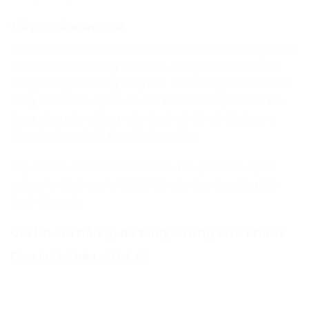
Tốt phụ nữ mang thai
Rau cải bó xôi cung cấp các chất dinh dưỡng thiết yếu cần
thiết cho thai nhi đang phát triển. Đồng thời nó sẽ hỗ trợ
làm gia tăng số lượng cũng như chất lượng sữa được có
trong cơ thể của người mẹ. Để tham khảo kỹ hơn về tác
dụng cũng như những món ăn từ cải bó xôi tốt cho mẹ
bầu, các bạn có thể tham khảo tại
đây.
Vậy câu hỏi đặt ra đó là cải bó xôi nấu gì để vừa ngon
miệng, lại tốt cho sức khỏe? Mời các bạn đọc tiếp phần
dưới đây nhé!
Cải bó xôi nấu gì để tăng cường sức khỏe?
Cơm thịt bò trộn cải bó xôi