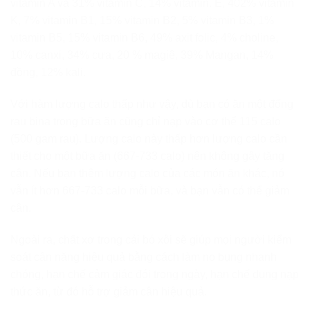
vitamin A và 31% vitamin C, 14% vitamin. E, 402% vitamin
K, 7% vitamin B1, 15% vitamin B2, 5% vitamin B3, 1%
vitamin B5, 15% vitamin B6, 49% axit folic, 4% choline,
10% canxi, 34% cưa, 20 % magiê, 39% Mangan, 14%
đồng, 12% kali.
Với hàm lượng calo thấp như vậy, dù bạn có ăn một đống
rau bina trong bữa ăn cũng chỉ nạp vào cơ thể 115 calo
(500 gam rau). Lượng calo này thấp hơn lượng calo cần
thiết cho một bữa ăn (667-733 calo) nên không gây tăng
cân. Nếu bạn thêm lượng calo của các món ăn khác, nó
vẫn ít hơn 667-733 calo mỗi bữa, và bạn vẫn có thể giảm
cân.
Ngoài ra, chất xơ trong cải bó xôi sẽ giúp mọi người kiểm
soát cân nặng hiệu quả bằng cách làm no bụng nhanh
chóng, hạn chế cảm giác đói trong ngày, hạn chế dung nạp
thức ăn, từ đó hỗ trợ giảm cân hiệu quả.