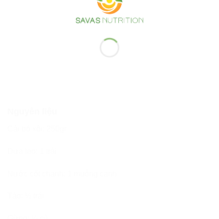
Nguyên liệu
Cải bó xôi: 250gr
Dưa leo: 1 trái
Nước cốt chanh: 1 muỗng canh
Táo: ½ trái
Gừng: ¼ củ