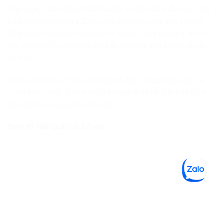
Cho xoài, chanh dây, chuối và cải bó xôi vào máy xay. Cho
1 cốc nước cam và 1/2 cốc sữa tươi vào máy xay sinh tố.
Tiếp theo, bật máy ở chế độ tốc độ cao, xay nhuyễn tất cả
các nguyên liệu cho đến khi hỗn hợp trở nên sánh mịn rồi
tắt máy.
Món sinh tố có vị chua của chanh dây, vị ngọt của xoài và
vị bùi của chuối. Thêm một ít sợi rau bina sẽ cho bạn cảm
giác thích thú ngay lần đầu tiên.
Sinh tố việt quất cải bó xôi