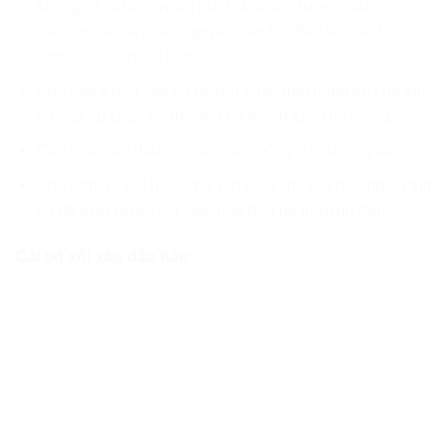
tương ớt, nước tương nhạt, dầu ăn, đường, nước lọc,
nấu cho đến khi các nguyên liệu tan đều và thành hỗn
hợp sền sệt thì tắt bếp.
Cho một ít dầu vào chảo, đợi chảo thật nóng thì cho thịt
bò vào áp chảo rồi thái thịt bò thành từng lát mỏng.
Cho một chút dầu ăn cho rau muống đã chiên giòn.
Cho cơm ra bát hoặc đĩa, lần lượt cho rau muống và thịt
bò đã rưới nước sốt vào, đảo đều rồi thưởng thức.
Cải bó xôi xào dầu hào