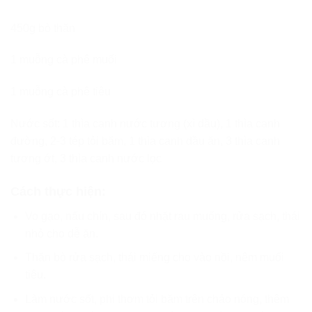
450g bò thăn
1 muỗng cà phê muối
1 muỗng cà phê tiêu
Nước sốt: 1 thìa canh nước tương (xì dầu), 1 thìa canh
đường, 2-3 tép tỏi băm, 1 thìa canh dầu ăn, 3 thìa canh
tương ớt, 3 thìa canh nước lọc
Cách thực hiện:
Vo gạo, nấu chín, sau đó nhặt rau muống, rửa sạch, thái
nhỏ cho dễ ăn.
Thăn bò rửa sạch, thái miếng cho vào nồi, nêm muối
tiêu.
Làm nước sốt, phi thơm tỏi băm trên chảo nóng, thêm