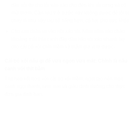
dầu sôi thì cho tỏi vào xào cho đến khi tỏi cứng và có
mùi thơm. Cần lưu ý ở bước này không được để tỏi bị
cháy vì như vậy rau sẽ hăng hơn, có hại cho sức khỏe.
Cho rau chân vịt vào nồi xào tỏi. Nêm nếm vào chảo
khoảng một thìa canh đầy dầu hào rồi xào nhanh tay
cho cải bó xôi chín mềm và thấm gia vị là được.
Cải bó xôi nấu gì để vừa ngon vừa mát: Chính là nấu
canh với thịt bằm
Thịt heo kết hợp với cải bó xôi mềm, ngọt tạo nên món
canh ngọt thanh, tươi mát và giàu dinh dưỡng cho thực
đơn gia đình bạn.