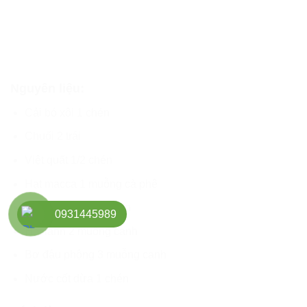
Nguyên liệu:
Cải bó xôi 1 chén
Chuối 2 trái
Việt quất 1/2 chén
Hạt macca 1 muỗng cà phê
Bông cải trắng 1 chén
0931445989
Hạt lanh 2 muỗng canh
Bơ đậu phộng 3 muỗng canh
Nước cốt dừa 1 chén