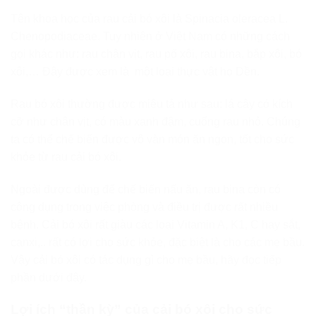
Tên khoa học của rau cải bó xôi là Spinacia oleracea L.
Chenopodiaceae. Tuy nhiên ở Việt Nam có những cách
gọi khác như: rau chân vịt, rau pố xôi, rau bina, bắp xôi, bó
xôi,… Đây được xem là một loại thực vật họ Dền.
Rau bó xôi thường được miêu tả như sau: lá cây có kích
cỡ như chân vịt, có màu xanh đậm, cuống rau nhỏ. Chúng
ta có thể chế biến được vô vàn món ăn ngon, tốt cho sức
khỏe từ rau cải bó xôi.
Ngoài được dùng để chế biến nấu ăn, rau bina còn có
công dụng trong việc phòng và điều trị được rất nhiều
bệnh. Cải bó xôi rất giàu các loại Vitamin A, K1, C hay sắt,
canxi,.. rất có lợi cho sức khỏe, đặc biệt là cho các mẹ bầu.
Vậy cải bó xôi có tác dụng gì cho mẹ bầu, hãy đọc tiếp
phần dưới đây.
Lợi ích “thần kỳ” của cải bó xôi cho sức