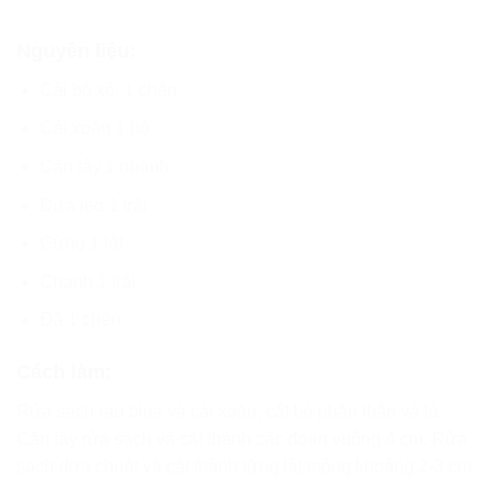
Nguyên liệu:
Cải bó xôi 1 chén
Cải xoăn 1 bó
Cần tây 1 nhánh
Dưa leo 1 trái
Gừng 1 lát
Chanh 1 trái
Đá 1 chén
Cách làm:
Rửa sạch rau bina và cải xoăn, cắt bỏ phần thân và lá.
Cần tây rửa sạch và cắt thành các đoạn vuông 4 cm. Rửa
sạch dưa chuột và cắt thành từng lát mỏng khoảng 2-3 cm.