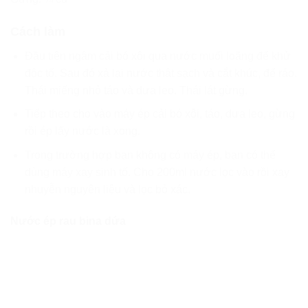
Cách làm
Đầu tiên ngâm cải bó xôi qua nước muối loãng để khử
độc tố. Sau đó xả lại nước thật sạch và cắt khúc, để ráo.
Thái miếng nhỏ táo và dưa leo. Thái lát gừng.
Tiếp theo cho vào máy ép cải bó xôi, táo, dưa leo, gừng
rồi ép lấy nước là xong.
Trong trường hợp bạn không có máy ép, bạn có thể
dùng máy xay sinh tố. Cho 200ml nước lọc vào rồi xay
nhuyễn nguyên liệu và lọc bỏ xác.
Nước ép rau bina dứa