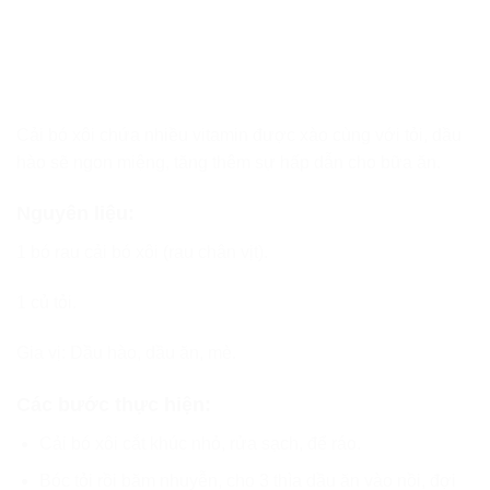
Cải bó xôi chứa nhiều vitamin được xào cùng với tỏi, dầu
hào sẽ ngon miệng, tăng thêm sự hấp dẫn cho bữa ăn.
Nguyên liệu:
1 bó rau cải bó xôi (rau chân vịt).
1 củ tỏi.
Gia vị: Dầu hào, dầu ăn, mè.
Các bước thực hiện:
Cải bó xôi cắt khúc nhỏ, rửa sạch, để ráo.
Bóc tỏi rồi băm nhuyễn, cho 3 thìa dầu ăn vào nồi, đợi