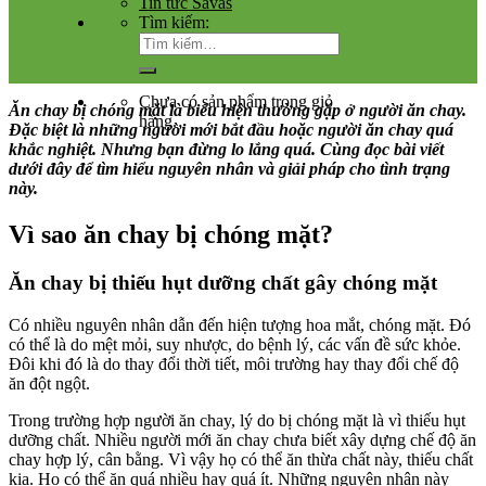
Tin tức Savas
Tìm kiếm:
Chưa có sản phẩm trong giỏ
Ăn chay bị chóng mặt là biểu hiện thường gặp ở người ăn chay.
hàng.
Đặc biệt là những người mới bắt đầu hoặc người ăn chay quá
khắc nghiệt. Nhưng bạn đừng lo lắng quá. Cùng đọc bài viết
dưới đây để tìm hiểu nguyên nhân và giải pháp cho tình trạng
này.
Vì sao ăn chay bị chóng mặt?
Ăn chay bị thiếu hụt dưỡng chất gây chóng mặt
Có nhiều nguyên nhân dẫn đến hiện tượng hoa mắt, chóng mặt. Đó
có thể là do mệt mỏi, suy nhược, do bệnh lý, các vấn đề sức khỏe.
Đôi khi đó là do thay đổi thời tiết, môi trường hay thay đổi chế độ
ăn đột ngột.
Trong trường hợp người ăn chay, lý do bị chóng mặt là vì thiếu hụt
dưỡng chất. Nhiều người mới ăn chay chưa biết xây dựng chế độ ăn
chay hợp lý, cân bằng. Vì vậy họ có thể ăn thừa chất này, thiếu chất
kia. Họ có thể ăn quá nhiều hay quá ít. Những nguyên nhân này