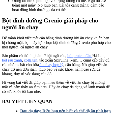
Uống đủ nước phù hợp với trọng lượng cơ thể. Ngủ đủ 7-8
tiếng một ngày. Nó giúp bạn giải tỏa căng thẳng, đảm bảo
hoạt động bình thường của cơ thể.
Bột dinh dưỡng Grenio giải pháp cho
người ăn chay
Để tránh khỏi việc mất cân bằng dinh dưỡng khi ăn chay khiến bạn
bị chóng mặt, bạn hãy lựa chọn bột dinh dưỡng Grenio phù hợp cho
mọi người, cả người ăn chay.
Sản phẩm có thành phần từ bột ngũ cốc,
bột protein đậu
Hà Lan,
bột rau xanh
,
collagen
, tảo xoắn Spirulina, kẽm,… cung cấp đầy đủ
các nhóm chất cho bữa
ăn chay hợp lý
, cân bằng. Nó giúp việc ăn
chay trở nên đơn giản, giúp bảo vệ sức khỏe, nâng cao sức đề
kháng, duy trì vóc dáng cân đối.
Hi vọng bài viết đã giúp bạn hiểu thêm về việc ăn chay bị chóng
mặt và cảm thấy an tâm hơn. Hãy ăn chay đa dạng và lành mạnh để
có sức khỏe tốt bạn nhé.
BÀI VIẾT LIÊN QUAN
Đau dạ dày: Điều bạn nên biết và chế độ ăn phù hợp