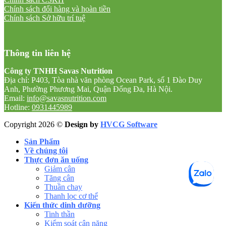
Chính sách đổi hàng và hoàn tiền
Chính sách Sở hữu trí tuệ
Thông tin liên hệ
Công ty TNHH Savas Nutrition
Địa chỉ: P403, Tòa nhà văn phòng Ocean Park, số 1 Đào Duy
Anh, Phường Phương Mai, Quận Đống Đa, Hà Nội.
Email:
info@savasnutrition.com
Hotline:
0931445989
Copyright 2026 ©
Design by
HVCG Software
Sản Phẩm
Về chúng tôi
Thực đơn ăn uống
Giảm cân
Tăng cân
Thuần chay
Thanh lọc cơ thể
Kiến thức dinh dưỡng
Tinh thần
Kiểm soát cân nặng