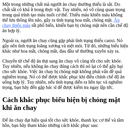
Một trong những chất mà người ăn chay thường thiếu là sắt. Do
chất sắt có khá ít trong thực vật. Tuy nhiên, nó vô cùng quan trọng
trong quá trình tạo máu nuôi cơ thể. Thiếu máu khiến máu không
thể lưu thông lên não, gây ra tình trạng hoa mắt, chóng mặt.
Ăn
chay thiếu máu
rất phổ biến, khiến bạn bị chóng mặt nên cần chế độ
ăn hợp lý.
Ngoài ra, người ăn chay cũng gặp phải tình trạng thiếu canxi. Nó
gây nên tình trạng loãng xương và mệt mỏi. Từ đó, những biểu hiện
khác như hoa mắt, chóng mắt, đau đầu sẽ thường xuyên xảy ra.
Chuyển từ chế độ ăn thịt sang ăn chay vô cùng tốt cho sức khỏe.
Tuy nhiên, nếu không ăn chay đúng cách thì nó lại có thể gây hại
cho sức khỏe. Việc ăn chay bị chóng mặt không phải vấn đề quá
nghiêm trọng. Nó có thể được khắc phục khi điều chỉnh chế độ ăn
uống hợp lý. Tuy nhiên, nếu tình trạng diễn ra liên tục và nghiêm
trọng, bạn hãy đến gặp bác sĩ để được kiểm tra ngay lập tức.
Cách khắc phục biểu hiện bị chóng mặt
khi ăn chay
Để ăn chay đạt hiệu quả tốt cho sức khỏe, thanh lọc cơ thể và tâm
hồn, bạn hãy tham khảo những cách khắc phục sau: