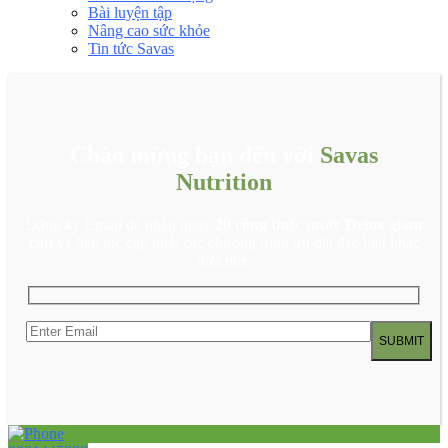
Bài luyện tập
Nâng cao sức khỏe
Tin tức Savas
Chào mừng bạn đến với
Savas
Nutrition
Đăng ký Email để nhận ngay
20 công thức nước Detox giảm
cân
và liên tục cập nhật các chương trình ưu đãi đặc biệt khác
nữa nhé.