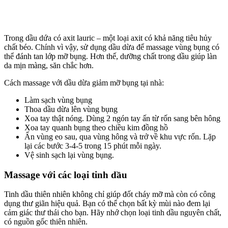
Trong dầu dứa có axit lauric – một loại axit có khả năng tiêu hủy
chất béo. Chính vì vậy, sử dụng dầu dừa để massage vùng bụng có
thể đánh tan lớp mỡ bụng. Hơn thế, dưỡng chất trong dầu giúp làn
da mịn màng, săn chắc hơn.
Cách massage với dầu dừa giảm mỡ bụng tại nhà:
Làm sạch vùng bụng
Thoa dầu dừa lên vùng bụng
Xoa tay thật nóng. Dùng 2 ngón tay ấn từ rốn sang bên hông
Xoa tay quanh bụng theo chiều kim đồng hồ
Ấn vùng eo sau, qua vùng hông và trở về khu vực rốn. Lặp
lại các bước 3-4-5 trong 15 phút mỗi ngày.
Vệ sinh sạch lại vùng bụng.
Massage với các loại tinh dầu
Tinh dầu thiên nhiên không chỉ giúp đốt cháy mỡ mà còn có công
dụng thư giãn hiệu quả. Bạn có thể chọn bất kỳ mùi nào đem lại
cảm giác thư thái cho bạn. Hãy nhớ chọn loại tinh dầu nguyên chất,
có nguồn gốc thiên nhiên.