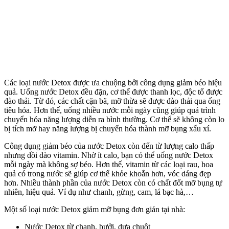
Các loại nước Detox được ưa chuộng bởi công dụng giảm béo hiệu
quả. Uống nước Detox đều đặn, cơ thể được thanh lọc, độc tố được
đào thải. Từ đó, các chất cặn bã, mỡ thừa sẽ được đào thải qua ống
tiêu hóa. Hơn thế, uống nhiều nước mỗi ngày cũng giúp quá trình
chuyển hóa năng lượng diễn ra bình thường. Cơ thể sẽ không còn lo
bị tích mỡ hay năng lượng bị chuyển hóa thành mỡ bụng xấu xí.
Công dụng giảm béo của nước Detox còn đến từ lượng calo thấp
nhưng dồi dào vitamin. Nhờ ít calo, bạn có thể uống nước Detox
mỗi ngày mà không sợ béo. Hơn thế, vitamin từ các loại rau, hoa
quả có trong nước sẽ giúp cơ thể khỏe khoắn hơn, vóc dáng đẹp
hơn. Nhiều thành phần của nước Detox còn có chất đốt mỡ bụng tự
nhiên, hiệu quả. Ví dụ như chanh, gừng, cam, lá bạc hà,…
Một số loại nước Detox giảm mỡ bụng đơn giản tại nhà:
Nước Detox từ chanh, bưởi, dưa chuột