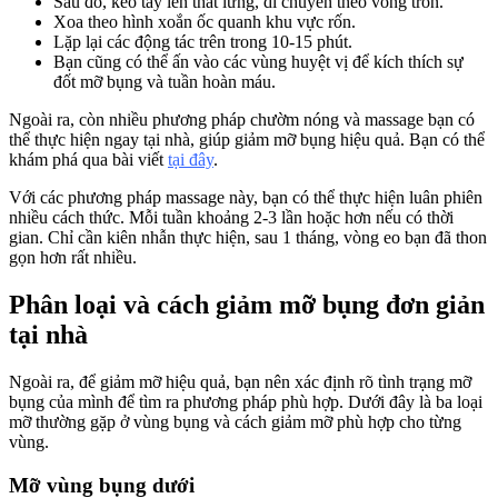
Sau đó, kéo tay lên thắt lưng, di chuyển theo vòng tròn.
Xoa theo hình xoắn ốc quanh khu vực rốn.
Lặp lại các động tác trên trong 10-15 phút.
Bạn cũng có thể ấn vào các vùng huyệt vị để kích thích sự
đốt mỡ bụng và tuần hoàn máu.
Ngoài ra, còn nhiều phương pháp chườm nóng và massage bạn có
thể thực hiện ngay tại nhà, giúp giảm mỡ bụng hiệu quả. Bạn có thể
khám phá qua bài viết
tại đây
.
Với các phương pháp massage này, bạn có thể thực hiện luân phiên
nhiều cách thức. Mỗi tuần khoảng 2-3 lần hoặc hơn nếu có thời
gian. Chỉ cần kiên nhẫn thực hiện, sau 1 tháng, vòng eo bạn đã thon
gọn hơn rất nhiều.
Phân loại và cách giảm mỡ bụng đơn giản
tại nhà
Ngoài ra, để giảm mỡ hiệu quả, bạn nên xác định rõ tình trạng mỡ
bụng của mình để tìm ra phương pháp phù hợp. Dưới đây là ba loại
mỡ thường gặp ở vùng bụng và cách giảm mỡ phù hợp cho từng
vùng.
Mỡ vùng bụng dưới