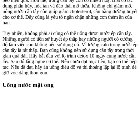
béo hiệu quả. Hơn thế, trong cần tây còn có nhiều hoạt chất có tác
dụng phân hủy, hòa tan và đào thải mỡ thừa. Không chỉ giảm mỡ,
uống nước cần tây còn giúp giảm cholesterol, cân bằng đường huyết
cho cơ thể. Đây cũng là yếu tố ngăn chặn những cơn thèm ăn của
bạn.
Tuy nhiên, không phải ai cũng có thể uống được nước ép cần tây.
Những người có tiền sử huyết áp thấp hay những người có cường
độ làm việc cao không nên sử dụng nó. Vì lượng calo trong nước ép
cần tây là rất thấp. Bạn cũng không nên sử dụng cần tây trong thời
gian quá dài. Hãy bắt đầu với lộ trình detox 10 ngày cùng nước cần
tây. Sau đó lắng nghe cơ thể. Nếu chưa đạt mục tiêu, bạn có thể tiếp
tục. Nếu đã đạt, hãy ăn uống điều độ và thi thoảng lặp lại lộ trình để
giữ vóc dáng thon gọn.
Uống nước mật ong