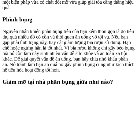
một biện pháp vừa có chất đốt mỡ vừa giúp giải tỏa căng thẳng hiệu
quả.
Phình bụng
Nguyên nhân khiến phần bụng trên của bạn kém thon gọn là do tiêu
thụ quá nhiều đồ có cồn và thói quen ăn uống vô tội vạ. Nếu bạn
gặp phải tình trạng này, hãy cắt giảm lượng bia rượu sử dụng. Hạn
chế hoặc ngừng hẳn là tốt nhất. Vì bia rượu không chỉ gây béo bụng
mà nó còn làm nảy sinh nhiều vấn đề sức khỏe và an toàn xã hội
khác. Để giải quyết vấn đề ăn uống, bạn hãy chia nhỏ khẩu phần
ăn. Nó tránh làm bạn ăn quá no gây phình bụng cũng như kích thích
hệ tiêu hóa hoạt động tốt hơn.
Giảm mỡ tại nhà phần bụng giữa như nào?