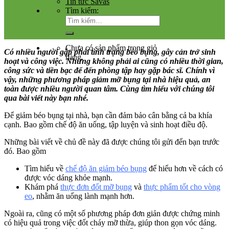
Tin tức Savas
Tìm kiếm:
Chưa có sản phẩm trong giỏ
Có nhiều người gặp phải tình trạng béo bụng, gây cản trở sinh
hàng.
hoạt và công việc. Nhưng không phải ai cũng có nhiều thời gian,
công sức và tiền bạc để đến phòng tập hay gặp bác sĩ. Chính vì
vậy, những phương pháp giảm mỡ bụng tại nhà hiệu quả, an
toàn được nhiều người quan tâm. Cùng tìm hiểu với chúng tôi
qua bài viết này bạn nhé.
Để giảm béo bụng tại nhà, bạn cần đảm bảo cân bằng cả ba khía
cạnh. Bao gồm chế độ ăn uống, tập luyện và sinh hoạt điều độ.
Những bài viết về chủ đề này đã được chúng tôi gửi đến bạn trước
đó. Bao gồm
Tìm hiểu về
chế độ ăn giảm béo bụng
để hiểu hơn về cách có
được vóc dáng khỏe mạnh.
Khám phá
thực đơn đốt mỡ bụng
và
thực phẩm tốt cho vòng
eo
, nhằm ăn uống lành mạnh hơn.
Ngoài ra, cũng có một số phương pháp đơn giản được chứng minh
có hiệu quả trong việc đốt cháy mỡ thừa, giúp thon gọn vóc dáng.