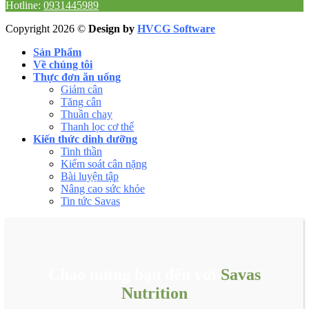
Hotline:
0931445989
Copyright 2026 ©
Design by
HVCG Software
Sản Phẩm
Về chúng tôi
Thực đơn ăn uống
Giảm cân
Tăng cân
Thuần chay
Thanh lọc cơ thể
Kiến thức dinh dưỡng
Tinh thần
Kiểm soát cân nặng
Bài luyện tập
Nâng cao sức khỏe
Tin tức Savas
Chào mừng bạn đến với
Savas
Nutrition