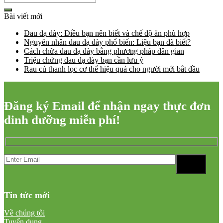
Bài viết mới
Đau dạ dày: Điều bạn nên biết và chế độ ăn phù hợp
Nguyên nhân đau dạ dày phổ biến: Liệu bạn đã biết?
Cách chữa đau dạ dày bằng phương pháp dân gian
Triệu chứng đau dạ dày bạn cần lưu ý
Rau củ thanh lọc cơ thể hiệu quả cho người mới bắt đầu
Đăng ký Email để nhận ngay thực đơn
dinh dưỡng miễn phí!
Tin tức mới
Về chúng tôi
Tuyển dụng