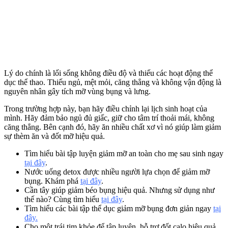
Lý do chính là lối sống không điều độ và thiếu các hoạt động thể
dục thể thao. Thiếu ngủ, mệt mỏi, căng thẳng và không vận động là
nguyên nhân gây tích mỡ vùng bụng và lưng.
Trong trường hợp này, bạn hãy điều chỉnh lại lịch sinh hoạt của
mình. Hãy đảm bảo ngủ đủ giấc, giữ cho tâm trí thoải mái, không
căng thẳng. Bên cạnh đó, hãy ăn nhiều chất xơ vì nó giúp làm giảm
sự thèm ăn và đốt mỡ hiệu quả.
Tìm hiểu bài tập luyện giảm mỡ an toàn cho mẹ sau sinh ngay
tại đây
.
Nước uống detox được nhiều người lựa chọn để giảm mỡ
bụng. Khám phá
tại đây
.
Cần tây giúp giảm béo bụng hiệu quả. Nhưng sử dụng như
thế nào? Cùng tìm hiểu
tại đây
.
Tìm hiểu các bài tập thể dục giảm mỡ bụng đơn giản ngay
tại
đây.
Cho một trái tim khỏe để tập luyện, hỗ trợ đốt calo hiệu quả