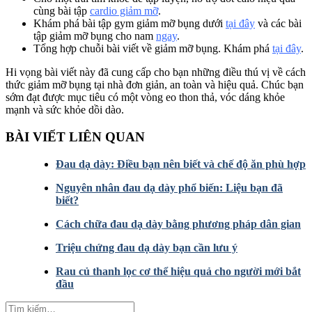
cùng bài tập
cardio giảm mỡ
.
Khám phá bài tập gym giảm mỡ bụng dưới
tại đây
và các bài
tập giảm mỡ bụng cho nam
ngay
.
Tổng hợp chuỗi bài viết về giảm mỡ bụng. Khám phá
tại đây
.
Hi vọng bài viết này đã cung cấp cho bạn những điều thú vị về cách
thức giảm mỡ bụng tại nhà đơn giản, an toàn và hiệu quả. Chúc bạn
sớm đạt được mục tiêu có một vòng eo thon thả, vóc dáng khỏe
mạnh và sức khỏe dồi dào.
BÀI VIẾT LIÊN QUAN
Đau dạ dày: Điều bạn nên biết và chế độ ăn phù hợp
Nguyên nhân đau dạ dày phổ biến: Liệu bạn đã
biết?
Cách chữa đau dạ dày bằng phương pháp dân gian
Triệu chứng đau dạ dày bạn cần lưu ý
Rau củ thanh lọc cơ thể hiệu quả cho người mới bắt
đầu