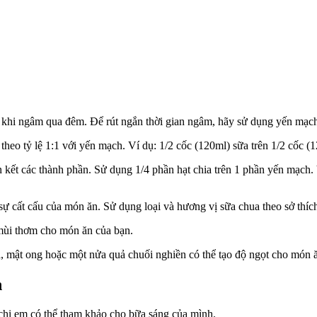
 khi ngâm qua đêm. Để rút ngắn thời gian ngâm, hãy sử dụng yến mạch
heo tỷ lệ 1:1 với yến mạch. Ví dụ: 1/2 cốc (120ml) sữa trên 1/2 cốc (
 kết các thành phần. Sử dụng 1/4 phần hạt chia trên 1 phần yến mạch.
ự cất cấu của món ăn. Sử dụng loại và hương vị sữa chua theo sở thíc
o mùi thơm cho món ăn của bạn.
là, mật ong hoặc một nửa quả chuối nghiền có thể tạo độ ngọt cho món 
h
chị em có thể tham khảo cho bữa sáng của mình.