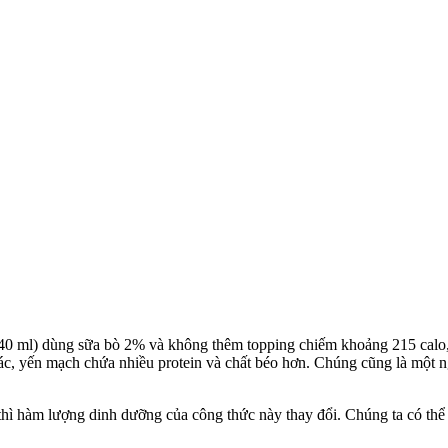
0 ml) dùng sữa bò 2% và không thêm topping chiếm khoảng 215 calo, 3
hác, yến mạch chứa nhiều protein và chất béo hơn. Chúng cũng là một n
n thì hàm lượng dinh dưỡng của công thức này thay đổi. Chúng ta có t