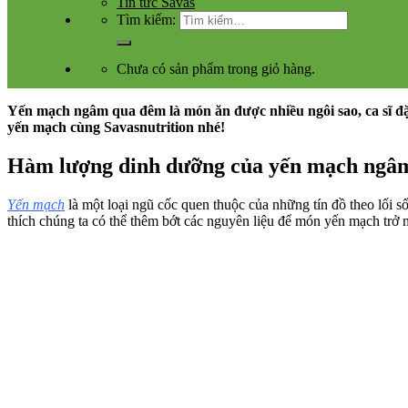
Tin tức Savas
Tìm kiếm:
Chưa có sản phẩm trong giỏ hàng.
Yến mạch ngâm qua đêm là món ăn được nhiều ngôi sao, ca sĩ đặc
yến mạch cùng Savasnutrition nhé!
Hàm lượng dinh dưỡng của yến mạch ngâm
Yến mạch
là một loại ngũ cốc quen thuộc của những tín đồ theo lối
thích chúng ta có thể thêm bớt các nguyên liệu để món yến mạch trở