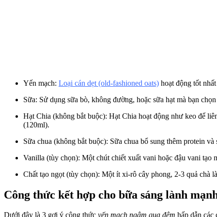
Yến mạch:
Loại cán dẹt (old-fashioned oats)
hoạt động tốt nhất
Sữa: Sử dụng sữa bò, không đường, hoặc sữa hạt mà bạn chọn t
Hạt Chia (không bắt buộc): Hạt Chia hoạt động như keo để liên
(120ml).
Sữa chua (không bắt buộc): Sữa chua bổ sung thêm protein và s
Vanilla (tùy chọn): Một chút chiết xuất vani hoặc đậu vani tạ
Chất tạo ngọt (tùy chọn): Một ít xi-rô cây phong, 2-3 quả chà 
Công thức kết hợp cho bữa sáng lành mạn
Dưới đây là 3 gợi ý công thức
yến mạch ngâm qua đêm
hấp dẫn các 