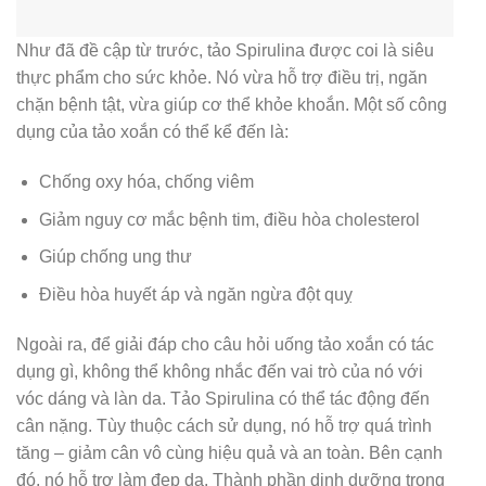
Như đã đề cập từ trước, tảo Spirulina được coi là siêu
thực phẩm cho sức khỏe. Nó vừa hỗ trợ điều trị, ngăn
chặn bệnh tật, vừa giúp cơ thể khỏe khoắn. Một số công
dụng của tảo xoắn có thể kể đến là:
Chống oxy hóa, chống viêm
Giảm nguy cơ mắc bệnh tim, điều hòa cholesterol
Giúp chống ung thư
Điều hòa huyết áp và ngăn ngừa đột quỵ
Ngoài ra, để giải đáp cho câu hỏi uống tảo xoắn có tác
dụng gì, không thể không nhắc đến vai trò của nó với
vóc dáng và làn da. Tảo Spirulina có thể tác động đến
cân nặng. Tùy thuộc cách sử dụng, nó hỗ trợ quá trình
tăng – giảm cân vô cùng hiệu quả và an toàn. Bên cạnh
đó, nó hỗ trợ làm đẹp da. Thành phần dinh dưỡng trong