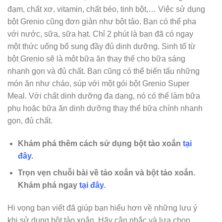
đạm, chất xơ, vitamin, chất béo, tinh bột,… Việc sử dụng
bột Grenio cũng đơn giản như bột tảo. Bạn có thể pha
với nước, sữa, sữa hạt. Chỉ 2 phút là bạn đã có ngay
một thức uống bổ sung đầy đủ dinh dưỡng. Sinh tố từ
bột Grenio sẽ là một bữa ăn thay thế cho bữa sáng
nhanh gọn và đủ chất. Bạn cũng có thể biến tấu những
món ăn như cháo, súp với một gói bột Grenio Super
Meal. Với chất dinh dưỡng đa dạng, nó có thể làm bữa
phụ hoặc bữa ăn dinh dưỡng thay thế bữa chính nhanh
gọn, đủ chất.
Khám phá thêm cách sử dụng bột tảo xoắn
tại
đây
.
Trọn vẹn chuỗi bài về tảo xoắn và bột tảo xoắn.
Khám phá ngay
tại đây
.
Hi vọng bạn viết đã giúp bạn hiểu hơn về những lưu ý
khi sử dụng bột tảo xoắn. Hãy cân nhắc và lựa chọn