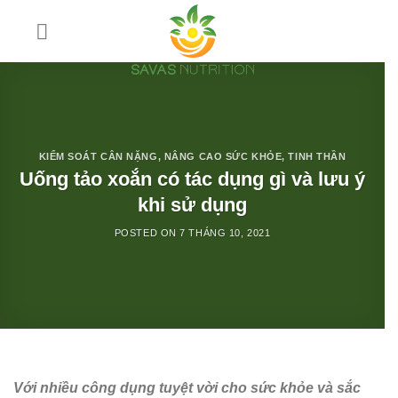
Skip
to
Chào mừng bạn đến với
Savas
content
Nutrition
Đăng ký Email để nhận ngay
20 công thức nước
Detox giảm cân
và liên tục cập nhật các chương
trình ưu đãi đặc biệt khác nữa nhé.
KIỂM SOÁT CÂN NẶNG
,
NÂNG CAO SỨC KHỎE
,
TINH THẦN
Uống tảo xoắn có tác dụng gì và lưu ý
khi sử dụng
POSTED ON
7 THÁNG 10, 2021
Với nhiều công dụng tuyệt vời cho sức khỏe và sắc