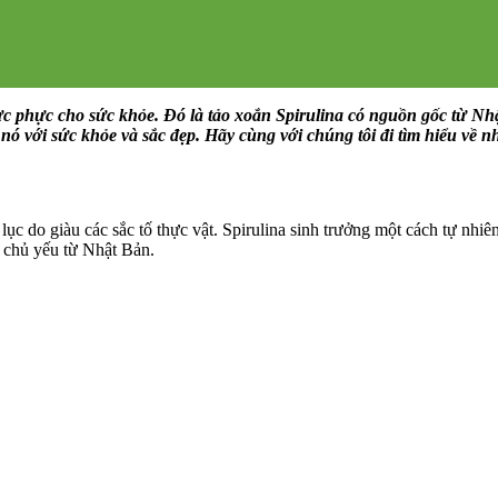
hực phực cho sức khỏe. Đó là tảo xoắn Spirulina có nguồn gốc từ Nh
nó với sức khỏe và sắc đẹp. Hãy cùng với chúng tôi đi tìm hiểu về n
lục do giàu các sắc tố thực vật. Spirulina sinh trưởng một cách tự nh
ứ chủ yếu từ Nhật Bản.