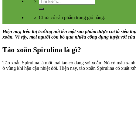
Tìm
kiếm:
Chưa có sản phẩm trong giỏ hàng.
Hiện nay, trên thị trường nổi lên một sản phẩm được coi là siêu t
xoắn. Vì vậy, mọi người còn bỏ qua nhiều công dụng tuyệt với của 
Tảo xoắn Spirulina là gì?
Tảo xoắn Spirulina là một loại tảo có dạng sợi xoắn. Nó có màu xanh 
ở vùng khí hậu cận nhiệt đới. Hiện nay, tảo xoắn Spirulina có xuất x