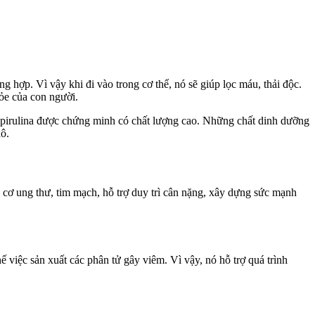
g hợp. Vì vậy khi đi vào trong cơ thể, nó sẽ giúp lọc máu, thải độc.
hỏe của con người.
 Spirulina được chứng minh có chất lượng cao. Những chất dinh dưỡng
hô.
cơ ung thư, tim mạch, hỗ trợ duy trì cân nặng, xây dựng sức mạnh
việc sản xuất các phân tử gây viêm. Vì vậy, nó hỗ trợ quá trình