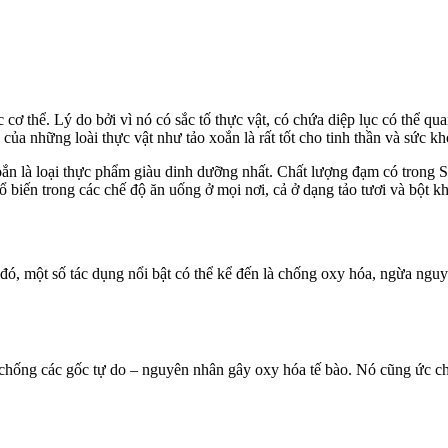
ơ thể. Lý do bởi vì nó có sắc tố thực vật, có chứa diệp lục có thể quan
của những loài thực vật như tảo xoắn là rất tốt cho tinh thần và sức k
oắn là loại thực phẩm giàu dinh dưỡng nhất. Chất lượng đạm có trong
 biến trong các chế độ ăn uống ở mọi nơi, cả ở dạng tảo tươi và bột k
, một số tác dụng nổi bật có thể kể đến là chống oxy hóa, ngừa nguy 
chống các gốc tự do – nguyên nhân gây oxy hóa tế bào. Nó cũng ức chế 