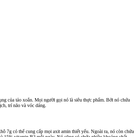
ụng của tảo xoắn. Mọi người gọi nó là siêu thực phẩm. Bởi nó chứa
h, trí não và vóc dáng.
hô 7g có thể cung cấp mọi axit amin thiết yếu. Ngoài ra, nó còn chứa
 và 15% vitamin B2 mỗi ngày. Nó cũng có chứa nhiều khoáng chất