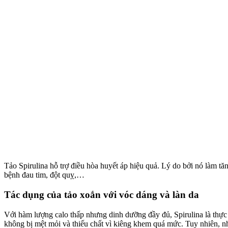
Tảo Spirulina hỗ trợ điều hòa huyết áp hiệu quả. Lý do bởi nó làm tă
bệnh đau tim, đột quỵ,…
Tác dụng của tảo xoắn với vóc dáng và làn da
Với hàm lượng calo thấp nhưng dinh dưỡng đầy đủ, Spirulina là thực p
không bị mệt mỏi và thiếu chất vì kiêng khem quá mức. Tuy nhiên, n