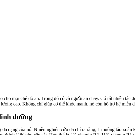
 cho mọi chế độ ăn. Trong đó có cả người ăn chay. Có rất nhiều tác d
ượng cao. Không chỉ giúp cơ thể khỏe mạnh, nó còn hỗ trợ hệ miễn dịc
dinh dưỡng
 đa dạng của nó. Nhiều nghiên cứu đã chỉ ra rằng, 1 muỗng tảo xoắn k
 ứng được 11% nhu cầu sắt. Hơn thế là 4% vitamin B3, 11% vitamin B1