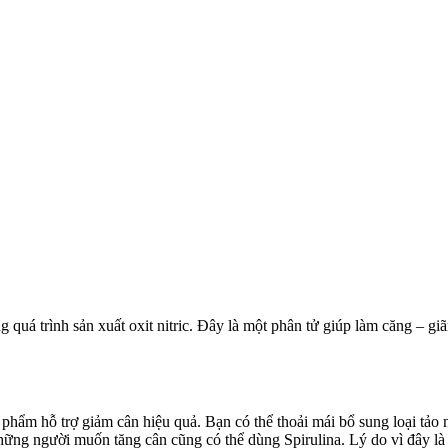
ng quá trình sản xuất oxit nitric. Đây là một phân tử giúp làm căng – 
hẩm hỗ trợ giảm cân hiệu quả. Bạn có thể thoải mái bổ sung loại tảo n
hững người muốn tăng cân cũng có thể dùng Spirulina. Lý do vì đây l