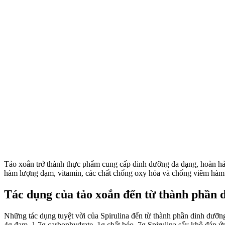
Tảo xoắn trở thành thực phẩm cung cấp dinh dưỡng đa dạng, hoàn hảo
hàm lượng đạm, vitamin, các chất chống oxy hóa và chống viêm hàm l
Tác dụng của tảo xoắn đến từ thành phần 
Những tác dụng tuyệt vời của Spirulina đến từ thành phần dinh dưỡng
4g đạm, 1.7g carbonhydrate, 1g chất béo. 7g Spirulina sấy khô đáp