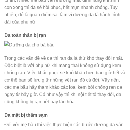
tự tin. Nhiều mẹ bầu vẫn thường mặc định rằng khi sinh
con xong thì da sẽ hồi phục, hết mụn nhanh chóng. Tuy
nhiên, đó là quan điểm sai lầm vì dưỡng da là hành trình
dài của phụ nữ.
Da toàn thân bị rạn
Trong các vấn đề về da thì rạn da là thứ khó thay đổi nhất.
Đặc biệt là với phụ nữ khi mang thai không sử dụng kem
chống rạn. Việc khắc phục sẽ khó khăn hơn bao giờ hết và
cơ thể bạn sẽ lưu giữ những vết rạn đó cả đời. Vậy nên,
các mẹ bầu hãy tham khảo các loại kem bôi chống rạn da
ngay từ bây giờ. Có như vậy thì khi nội tiết tố thay đổi, da
cũng không bị rạn nứt hay lão hóa.
Da mặt bị thâm sạm
Đối với mẹ bầu thì việc thực hiện các bước dưỡng da vẫn