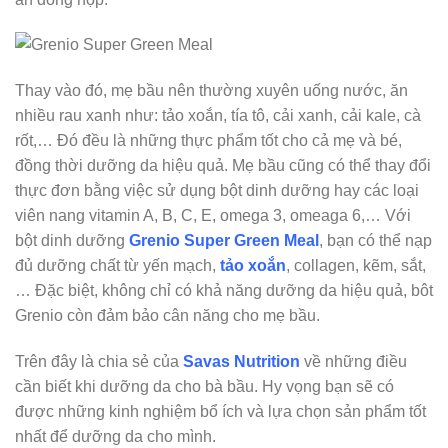
Thay vào đó, mẹ bầu nên thường xuyên uống nước, ăn
nhiều rau xanh như: tảo xoắn, tía tô, cải xanh, cải kale, cà
rốt,… Đó đều là những thực phẩm tốt cho cả mẹ và bé,
đồng thời dưỡng da hiệu quả. Mẹ bầu cũng có thể thay đổi
thực đơn bằng việc sử dụng bột dinh dưỡng hay các loại
viên nang vitamin A, B, C, E, omega 3, omeaga 6,… Với
bột dinh dưỡng
Grenio Super Green Meal
, bạn có thể nạp
đủ dưỡng chất từ yến mạch,
tảo xoắn
, collagen, kẽm, sắt,
… Đặc biệt, không chỉ có khả năng dưỡng da hiệu quả, bôt
Grenio còn đảm bảo cân năng cho mẹ bầu.
Trên đây là chia sẻ của
Savas Nutrition
về những điều
cần biết khi dưỡng da cho bà bầu. Hy vọng bạn sẽ có
được những kinh nghiệm bổ ích và lựa chọn sản phẩm tốt
nhất để dưỡng da cho mình.