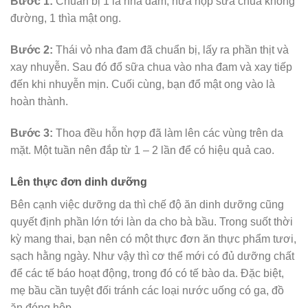
Bước 1:
Chuẩn bị 1 lá nha đam, nửa hộp sữa chua không
đường, 1 thìa mật ong.
Bước 2:
Thái vỏ nha đam đã chuẩn bị, lấy ra phần thịt và
xay nhuyễn. Sau đó đổ sữa chua vào nha đam và xay tiếp
đến khi nhuyễn mịn. Cuối cùng, bạn đổ mật ong vào là
hoàn thành.
Bước 3:
Thoa đều hỗn hợp đã làm lên các vùng trên da
mặt. Một tuần nên đắp từ 1 – 2 lần để có hiệu quả cao.
Lên thực đơn dinh dưỡng
Bên cạnh việc dưỡng da thì chế độ ăn dinh dưỡng cũng
quyết định phần lớn tới làn da cho bà bầu. Trong suốt thời
kỳ mang thai, bạn nên có một thực đơn ăn thực phẩm tươi,
sạch hằng ngày. Như vậy thì cơ thể mới có đủ dưỡng chất
để các tế báo hoạt động, trong đó có tế bào da. Đặc biệt,
mẹ bầu cần tuyệt đối tránh các loại nước uống có ga, đồ
ăn đóng hộp.