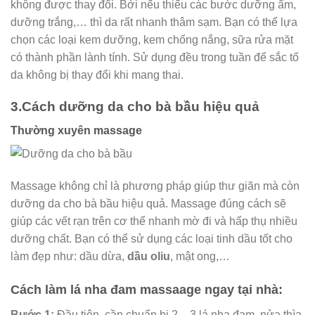
không được thay đổi. Bởi nếu thiếu các bước dưỡng ẩm,
dưỡng trắng,… thì da rất nhanh thâm sạm. Bạn có thể lựa
chọn các loại kem dưỡng, kem chống nắng, sữa rửa mặt
có thành phần lành tính. Sử dụng đều trong tuần để sắc tố
da không bị thay đổi khi mang thai.
3.Cách dưỡng da cho bà bầu hiệu quả
Thường xuyên massage
Massage không chỉ là phương pháp giúp thư giãn mà còn
dưỡng da cho bà bầu hiệu quả. Massage đúng cách sẽ
giúp các vết rạn trên cơ thể nhanh mờ đi và hấp thụ nhiều
dưỡng chất. Bạn có thể sử dụng các loại tinh dầu tốt cho
làm đẹp như: dầu dừa,
dầu oliu
, mật ong,…
Cách làm lá nha đam massaage ngay tại nhà:
Bước 1:
Đầu tiên, cần chuẩn bị 2 – 3 lá nha đam, nửa thìa