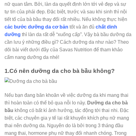
nữ quan tâm. Bởi, làn da quyết định lớn tới vẻ đẹp và sự
tự tin của phái đẹp. Đặc biệt, trước và sau khi sinh thì nội
tiết tố của bà bầu thay đổi rất nhiều. Nếu không thực hiện
các bước dưỡng da cơ bản
tốt và ăn đủ
chất dinh
dưỡng
thì làn da rất dễ “xuống cấp”. Vậy bà bầu dưỡng da
cần lưu ý những điều gì? Cách dưỡng da như nào? Theo
dõi bài viết dưới đây của Savas Nutrition để tham khảo
cẩm nang dưỡng da nhé!
1.Có nên dưỡng da cho bà bầu không?
Nếu bạn đang băn khoăn về việc dưỡng da khi mang thai
thì hoàn toàn có thể bỏ qua nỗi lo này.
Dưỡng da cho bà
bầu
không có bất kì ảnh hưởng, tác động tới thai nhi. Đặc
biệt, các chuyên gia y tế lại rất khuyến khích phụ nữ mang
thai nên dưỡng da. Nguyên do là bởi trong 3 tháng đầu
mang thai, hormone phụ nữ thay đổi nhanh chóng. Trong