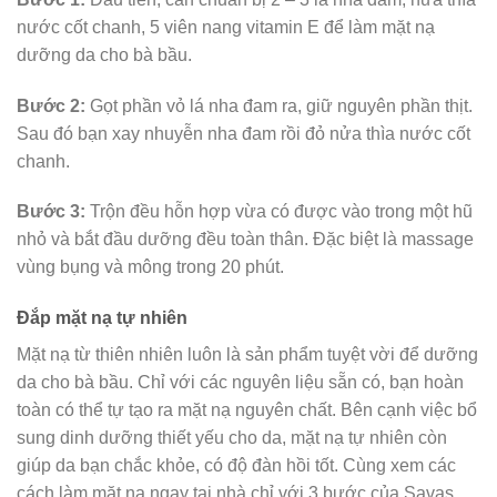
nước cốt chanh, 5 viên nang vitamin E để làm mặt nạ
dưỡng da cho bà bầu.
Bước 2:
Gọt phần vỏ lá nha đam ra, giữ nguyên phần thịt.
Sau đó bạn xay nhuyễn nha đam rồi đỏ nửa thìa nước cốt
chanh.
Bước 3:
Trộn đều hỗn hợp vừa có được vào trong một hũ
nhỏ và bắt đầu dưỡng đều toàn thân. Đặc biệt là massage
vùng bụng và mông trong 20 phút.
Đắp mặt nạ tự nhiên
Mặt nạ từ thiên nhiên luôn là sản phẩm tuyệt vời để dưỡng
da cho bà bầu. Chỉ với các nguyên liệu sẵn có, bạn hoàn
toàn có thể tự tạo ra mặt nạ nguyên chất. Bên cạnh việc bổ
sung dinh dưỡng thiết yếu cho da, mặt nạ tự nhiên còn
giúp da bạn chắc khỏe, có độ đàn hồi tốt. Cùng xem các
cách làm mặt nạ ngay tại nhà chỉ với 3 bước của Savas