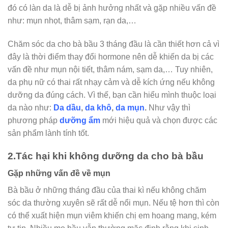
đó có làn da là dễ bị ảnh hưởng nhất và gặp nhiều vấn đề
như: mụn nhọt, thâm sạm, rạn da,…
Chăm sóc da cho bà bầu 3 tháng đầu là cần thiết hơn cả vì
đây là thời điểm thay đổi hormone nên dễ khiến da bị các
vấn đề như mụn nội tiết, thâm nám, sạm da,… Tuy nhiên,
da phụ nữ có thai rất nhạy cảm và dễ kích ứng nếu không
dưỡng da đúng cách. Vì thế, bạn cần hiểu mình thuộc loại
da nào như:
Da dầu
,
da khô
,
da mụn
.
Như vậy thì
phương pháp
dưỡng ẩm
mới hiệu quả và chọn được các
sản phẩm lành tính tốt.
2.Tác hại khi không dưỡng da cho bà bầu
Gặp những vấn đề về mụn
Bà bầu ở những tháng đầu của thai kì nếu không chăm
sóc da thường xuyên sẽ rất dễ nổi mụn. Nếu tệ hơn thì còn
có thể xuất hiện mụn viêm khiến chị em hoang mang, kém