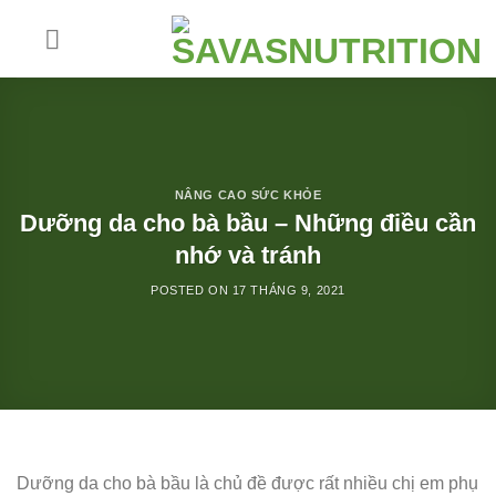
Skip
to
content
NÂNG CAO SỨC KHỎE
Dưỡng da cho bà bầu – Những điều cần
nhớ và tránh
POSTED ON
17 THÁNG 9, 2021
Dưỡng da cho bà bầu là chủ đề được rất nhiều chị em phụ