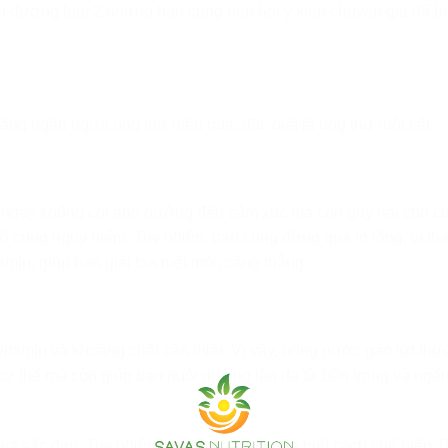
đường loại 2 nhưng bạn cũng nên hỏi ý kiến ​​chuyên gia để biế
ăng ngăn ngừa ung thư hiệu quả, đặc biệt là ung thư ruột kết.
g ngày không chỉ ảnh hưởng đến cảm xúc mà còn gây hại cho cơ
 cùng nguy hiểm. Tuy nhiên, bạn cũng đừng quá lo lắng, vì th
min, giúp bạn giải tỏa mệt mỏi, căng thẳng.
i
itamin và khoáng chất cần thiết. Vì vậy, uống nước gạo lứt th
 cơ thể mà còn giúp bạn nuôi dưỡng làn da từ bên trong và ngă
e và sắc đẹp. Tuy nhiên, không phải ai cũng biết cách chế biến T