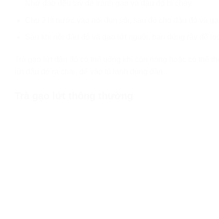
Nhớ đảo đều tay để tránh gạo và đậu đỏ bị cháy.
Cho 2 lít nước vào nồi đun sôi, sau đó cho đậu đỏ và gạ
Sau khi nồi đậu đỏ và gạo lứt nguội, bạn dùng rây để lọ
Trà gạo lứt đậu đỏ có thể uống khi còn nóng hoặc có thể t
lứt đậu đỏ ra chai, để vào tủ lạnh dùng dần.
Trà gạo lứt thông thường