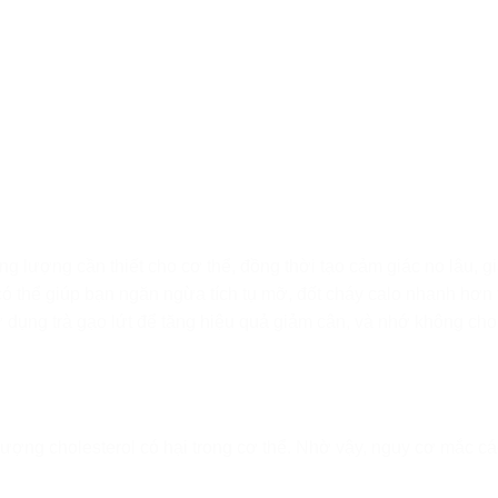
g lượng cần thiết cho cơ thể, đồng thời tạo cảm giác no lâu, 
 có thể giúp bạn ngăn ngừa tích tụ mỡ, đốt cháy calo nhanh hơn
Sử dụng trà gạo lứt để tăng hiệu quả giảm cân, và nhớ không ch
 lượng cholesterol có hại trong cơ thể. Nhờ vậy, nguy cơ mắc cá