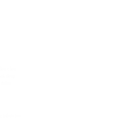
giảm cảm
 và tăng
o thêm
c bệnh tim