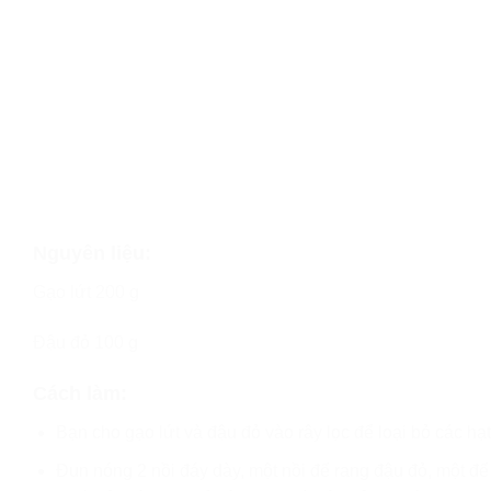
Nguyên liệu:
Gạo lứt 200 g
Đậu đỏ 100 g
Cách làm:
Bạn cho gạo lứt và đậu đỏ vào rây lọc để loại bỏ các hạ
Đun nóng 2 nồi đáy dày, một nồi để rang đậu đỏ, một để 