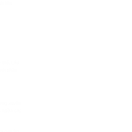
t liều
 thể. Lâu
ành phần
ường xuyên
n ngừa các
rà gạo lứt