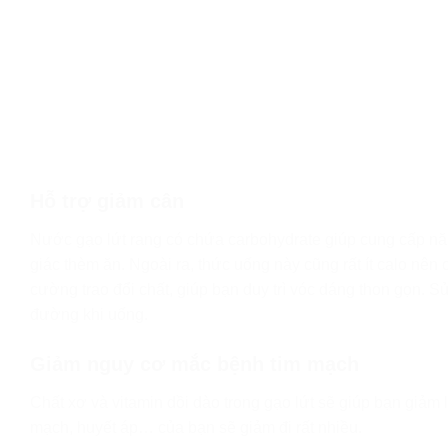
Hỗ trợ giảm cân
Nước gạo lứt rang có chứa carbohydrate giúp cung cấp năn
giác thèm ăn. Ngoài ra, thức uống này cũng rất ít calo nên
cường trao đổi chất, giúp bạn duy trì vóc dáng thon gọn. 
đường khi uống.
Giảm nguy cơ mắc bệnh tim mạch
Chất xơ và vitamin dồi dào trong gạo lứt sẽ giúp bạn giảm
mạch, huyết áp… của bạn sẽ giảm đi rất nhiều.