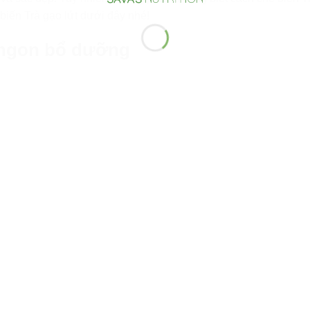
biến Trà gạo lứt dưới đây nhé!
m ngon bổ dưỡng