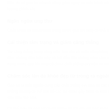
Mặc dù trà gạo lứt có khả năng giảm nguy cơ mắc bệnh tiểu 
lượng chính xác.
Ngăn ngừa ung thư
Chất selen và polyphenol trong nước gạo lứt rang có khả n
Cải thiện tâm trạng và giảm căng thẳng
Sự căng thẳng trong công việc, học tập và cuộc sống hàn
dần, những dấu hiệu này có thể dẫn đến chứng trầm cảm vô
trong nước gạo lứt rang có chứa chất chống oxy hóa và vita
Chăm sóc làn da khỏe đẹp từ trong ra ngoà
Gạo lứt là một nguồn cung cấp chất chống oxy hóa và các v
không những có thể loại bỏ các tác nhân gây bệnh ra khỏi
dấu hiệu lão hóa.
Có thể thấy trà gạo lứt có rất nhiều lợi ích đối với sức khỏ