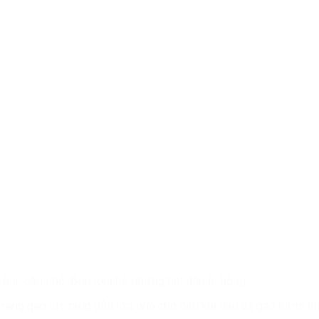
t bụi, cặn nhỏ. Bạn loại bỏ những hạt đậu bị hỏng.
rang gạo lứt, rang trên lửa nhỏ cho đến khi đậu và gạo thơm thì 