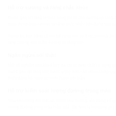
Hỗ trợ xương và răng chắc khỏe
Nước gạo lứt rang là thức uống rất tốt cho xương và răng.
quan trọng giúp xương và răng chắc khỏe (chỉ đứng sau can
Ngoài ra, bạn cũng có thể bổ sung một số thực phẩm giàu 
tăng cường sức khỏe xương và răng nhé.
Ngăn ngừa sỏi thận
Một số nghiên cứu khoa học đã chỉ ra rằng chất xơ trong gạ
nước gạo lứt rang làm nước uống, bạn còn được cung cấp đ
thiểu đáng kể nguy cơ hình thành sỏi thận.
Hỗ trợ kiểm soát lượng đường trong máu
Nếu bạn đang đối mặt với bệnh tiểu đường, xin đừng bỏ qu
lượng đường trong máu hiệu quả, đặc biệt là khi uống giữ