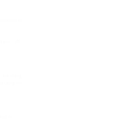
 thành phần
hịt bò… để
, khi dùng
từ đó giảm
m soát