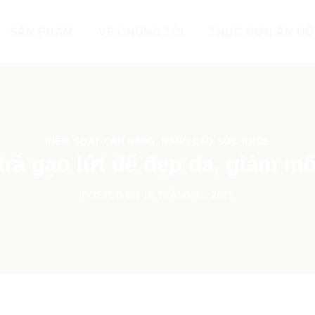
SẢN PHẨM
VỀ CHÚNG TÔI
THỰC ĐƠN ĂN U
KIỂM SOÁT CÂN NẶNG
,
NÂNG CAO SỨC KHỎE
trà gạo lứt để đẹp da, giảm m
POSTED ON
16 THÁNG 10, 2021