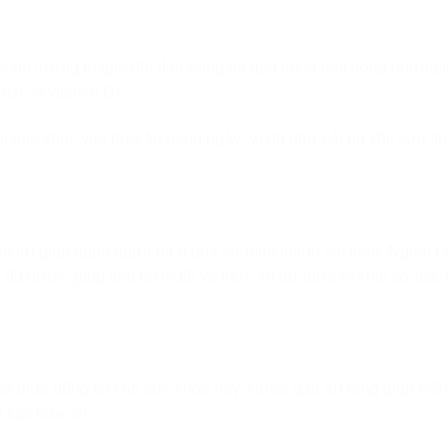
 Hàm lượng magie dồi dào trong trà gạo lứt là một trong những
xi và vitamin D).
magie khác vào bữa ăn hàng ngày. Ví dụ như cải bó xôi, sữa, t
o lứt giúp ngăn ngừa hiệu quả sự hình thành sỏi thận. Ngoài ra
ủ nước, giúp loại bỏ muối và thức ăn dư thừa ra khỏi cơ thể, 
a thức uống tốt cho sức khỏe này. Nước gạo lứt rang giúp kiể
a các bữa ăn.