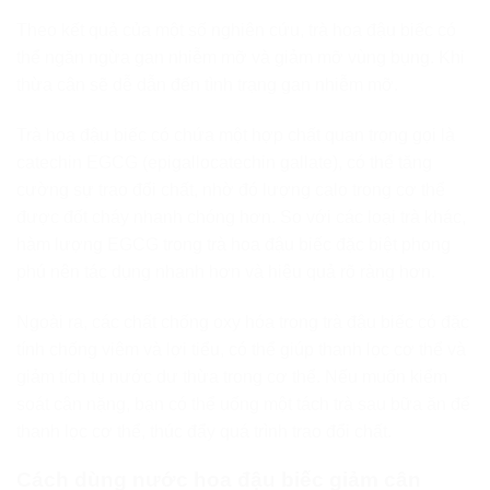
Theo kết quả của một số nghiên cứu, trà hoa đậu biếc có
thể ngăn ngừa gan nhiễm mỡ và giảm mỡ vùng bụng. Khi
thừa cân sẽ dễ dẫn đến tình trạng gan nhiễm mỡ.
Trà hoa đậu biếc có chứa một hợp chất quan trọng gọi là
catechin EGCG (epigallocatechin gallate), có thể tăng
cường sự trao đổi chất, nhờ đó lượng calo trong cơ thể
được đốt cháy nhanh chóng hơn. So với các loại trà khác,
hàm lượng EGCG trong trà hoa đậu biếc đặc biệt phong
phú nên tác dụng nhanh hơn và hiệu quả rõ ràng hơn.
Ngoài ra, các chất chống oxy hóa trong trà đậu biếc có đặc
tính chống viêm và lợi tiểu, có thể giúp thanh lọc cơ thể và
giảm tích tụ nước dư thừa trong cơ thể. Nếu muốn kiểm
soát cân nặng, bạn có thể uống một tách trà sau bữa ăn để
thanh lọc cơ thể, thúc đẩy quá trình trao đổi chất.
Cách dùng nước hoa đậu biếc giảm cân