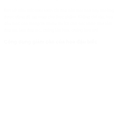
Bởi sở hữu một màu xanh rất đẹp nên loài hoa này thường
được dùng để tạo màu cho thực phẩm. Không chỉ vậy, hoa
đậu biếc còn mang lại nhiều lợi ích cho sức khỏe như làm
đẹp da, làm đẹp tóc, chống lão hóa, chống béo phì…
Công dụng giảm cân của hoa đậu biếc