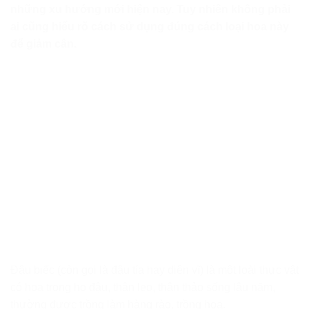
những xu hướng mới hiện nay. Tuy nhiên không phải
ai cũng hiểu rõ cách sử dụng đúng cách loại hoa này
để giảm cân.
Đậu biếc (còn gọi là đậu tía hay diên vĩ) là một loài thực vật
có hoa trong họ đậu, thân leo, thân thảo sống lâu năm,
thường được trồng làm hàng rào, trồng hoa.