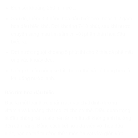
Đun sôi khoảng 250 ml nước.
Sau đó, thêm 3-4 bông hoa đậu biếc tươi hoặc 1-2 gam
hoa đậu biếc khô. Đợi khoảng 7-10 phút, sau khi nước
chuyển sang màu tím sẫm thì vớt phần thân hoa đậu
biếc ra.
Đợi nước nguội khoảng 5 phút thì cho 2 thìa cà phê mật
ong vào khuấy đều.
Uống khi còn nóng sẽ tốt cho cơ thể và cổ họng hơn là
khi uống nước lạnh.
Đác rim hoa đậu biếc
Đác là một loại thực phẩm rất giàu chất dinh dưỡng,
vitamin và khoáng chất có lợi cho cơ thể. Điều quan trọng
là đậu phộng rất ít calo nên ăn nhiều sẽ không ảnh hưởng
đến cân nặng. Bằng cách kết hợp đá viên với hoa đậu
biếc, bạn có thể thưởng thức món ăn vặt vừa giòn vừa