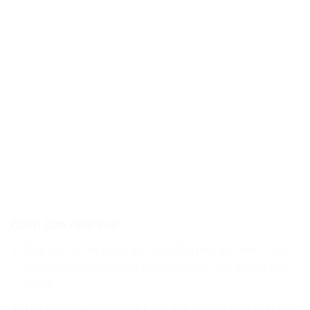
Cách làm như sau:
Đun sôi 200 ml nước với 4-5 bông hoa đậu biếc. Hãm
5-10 phút ra nước màu xanh tím đậm. Sau đó, lấy hoa
tàn ra.
Đợi nước nguội thì cho 1 thìa mật ong nguyên chất vào