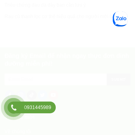
Triệu chứng đau dạ dày bạn cần lưu ý
Rau củ thanh lọc cơ thể hiệu quả cho người mới bắt đầu
Đăng ký Email để nhận ngay thực đơn dinh
dưỡng miễn phí!
0931445989
Tin tức mới
Về chúng tôi