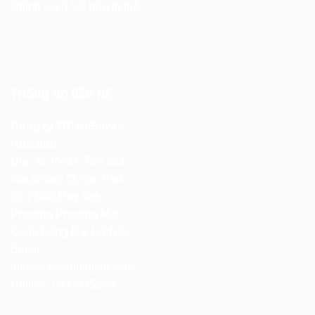
Chính sách Sở hữu trí tuệ
Thông tin liên hệ
Công ty TNHH Savas
Nutrition
Địa chỉ: P403, Tòa nhà
văn phòng Ocean Park,
số 1 Đào Duy Anh,
Phường Phương Mai,
Quận Đống Đa, Hà Nội.
Email:
info@savasnutrition.com
Hotline:
0931445989