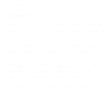
50g đường bắp ăn kiêng
Cách thực hiện:
Hoa đậu biếc hãm với 320ml nước sôi như pha ấm trà,
đợi 5 – 7 phút cho hoa chuyển màu hoàn toàn rồi vớt ra
lấy phần thân chính.
Hoa rửa sạch rồi cho vào nồi nước sôi chần qua. Ngâm
đác trong nước lạnh khoảng 5 phút, sau đó vớt ra để
khô.
Sau đó cho đá viên, 50 gam đường và nước hoa đậu
biếc vào âu sạch. Ướp hỗn hợp này trong 1 tiếng để
đậu phộng ngấm đường và chất dinh dưỡng từ hoa
Sau khi ướp đủ thời gian, vặn nhỏ lửa, cho hỗn hợp
vào nồi, đun trên lửa nhỏ. Nhớ khuấy đều tay để không
bị cháy. Cạnh đến khi nước cạn bớt thì tắt bếp.
Để nguội và bạn có thể thưởng thức. Bạn có thể ăn