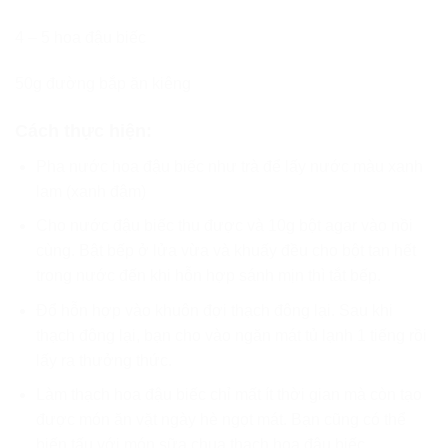
4 – 5 hoa đậu biếc
50g đường bắp ăn kiêng
Cách thực hiện:
Pha nước hoa đậu biếc như trà để lấy nước màu xanh
lam (xanh đậm)
Cho nước đậu biếc thu được và 10g bột agar vào nồi
cùng. Bật bếp ở lửa vừa và khuấy đều cho bột tan hết
trong nước đến khi hỗn hợp sánh mịn thì tắt bếp.
Đổ hỗn hợp vào khuôn đợi thạch đông lại. Sau khi
thạch đông lại, bạn cho vào ngăn mát tủ lạnh 1 tiếng rồi
lấy ra thưởng thức.
Làm thạch hoa đậu biếc chỉ mất ít thời gian mà còn tạo
được món ăn vặt ngày hè ngọt mát. Bạn cũng có thể
biến tấu với món sữa chua thạch hoa đậu biếc.