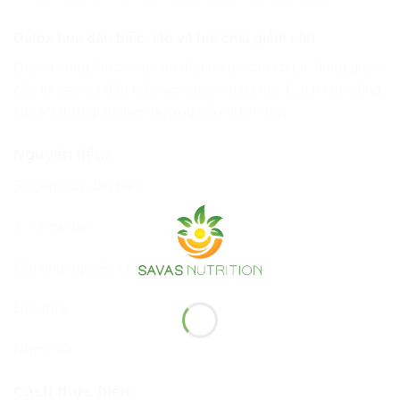
Detox hoa đậu biếc, táo và hạt chia giảm cân
Đây là công thức vừa làm đẹp da lại còn có tác dụng giảm
cân từ trà hoa đậu biếc với táo và hạt chia. Cách làm cũng
cực kỳ đơn giản theo hướng dẫn dưới này.
Nguyên liệu:
5 bông hoa đậu biếc
1 – 2 trái táo
Mật ong nguyên chất
Hạt chia
Nước sôi
Cách thực hiện: