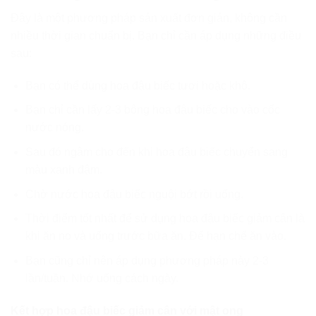
Đây là một phương pháp sản xuất đơn giản, không cần
nhiều thời gian chuẩn bị. Bạn chỉ cần áp dụng những điều
sau:
Bạn có thể dùng hoa đậu biếc tươi hoặc khô.
Bạn chỉ cần lấy 2-3 bông hoa đậu biếc cho vào cốc
nước nóng.
Sau đó ngâm cho đến khi hoa đậu biếc chuyển sang
màu xanh đậm.
Chờ nước hoa đậu biếc nguội bớt rồi uống.
Thời điểm tốt nhất để sử dụng hoa đậu biếc giảm cân là
khi ăn no và uống trước bữa ăn. Để hạn chế ăn vào.
Bạn cũng chỉ nên áp dụng phương pháp này 2-3
lần/tuần. Nhớ uống cách ngày.
Kết hợp hoa đậu biếc giảm cân với mật ong