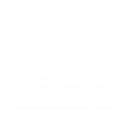
Không dùng hoa đậu biếc kết hợp với thuốc giảm cân,
trà giảm cân,….
Sử dụng hoa đậu biếc để giảm mỡ, thon dáng rất tốt
nếu bạn sử dụng đúng cách. Do đó hãy đọc kĩ các
thông tin trên để phát huy hết tối đa tác dụng của nó
nhé!
BÀI VIẾT LIÊN QUAN
Đau dạ dày: Điều bạn nên biết và chế độ ăn phù
hợp
Nguyên nhân đau dạ dày phổ biến: Liệu bạn đã
biết?
Cách chữa đau dạ dày bằng phương pháp dân