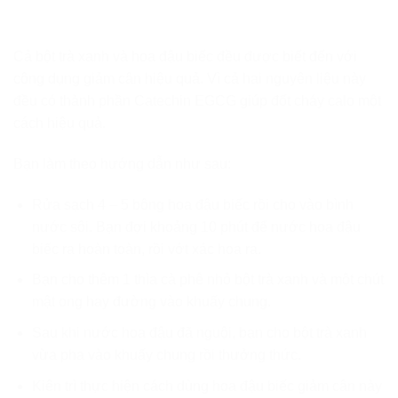
Cả bột trà xanh và hoa đậu biếc đều được biết đến với
công dụng giảm cân hiệu quả. Vì cả hai nguyên liệu này
đều có thành phần Catechin EGCG giúp đốt cháy calo một
cách hiệu quả.
Bạn làm theo hướng dẫn như sau:
Rửa sạch 4 – 5 bông hoa đậu biếc rồi cho vào bình
nước sôi. Bạn đợi khoảng 10 phút để nước hoa đậu
biếc ra hoàn toàn, rồi vớt xác hoa ra.
Bạn cho thêm 1 thìa cà phê nhỏ bột trà xanh và một chút
mật ong hay đường vào khuấy chung.
Sau khi nước hoa đậu đã nguội, bạn cho bột trà xanh
vừa pha vào khuấy chung rồi thưởng thức.
Kiên trì thực hiện cách dùng hoa đậu biếc giảm cân này