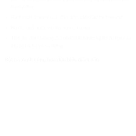
khuấy đều.
Rửa sạch 1 nhánh sả, đập dập, cắt khúc rồi cho vào.
Bổ đôi quả quất, vắt lấy nước, bỏ hạt.
Tiếp tục đợi khoảng 2-3 phút cho nước ngấm hết mùi sả
thì lọc bỏ bã và sử dụng.
Bột trà xanh cùng hoa đậu biếc giảm cân