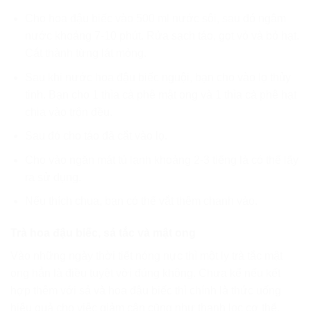
Cho hoa đậu biếc vào 500 ml nước sôi, sau đó ngâm
nước khoảng 7-10 phút. Rửa sạch táo, gọt vỏ và bỏ hạt.
Cắt thành từng lát mỏng.
Sau khi nước hoa đậu biếc nguội, bạn cho vào lọ thủy
tinh. Bạn cho 1 thìa cà phê mật ong và 1 thìa cà phê hạt
chia vào trộn đều.
Sau đó cho táo đã cắt vào lọ.
Cho vào ngăn mát tủ lạnh khoảng 2-3 tiếng là có thể lấy
ra sử dụng.
Nếu thích chua, bạn có thể vắt thêm chanh vào.
Trà hoa đậu biếc, sả tắc và mật ong
Vào những ngày thời tiết nóng nực thì một ly trà tắc mật
ong hẳn là điều tuyệt vời đúng không. Chưa kể nếu kết
hợp thêm với sả và hoa đậu biếc thì chính là thức uống
hiệu quả cho việc giảm cân cũng như thanh lọc cơ thể.