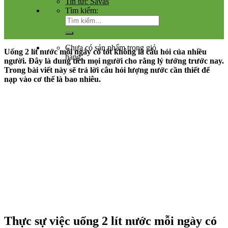
Tin tức Savas
Tìm kiếm:
Chưa có sản phẩm trong giỏ
Uống 2 lít nước mỗi ngày có tốt không là câu hỏi của nhiều
hàng.
người. Đây là dung tích mọi người cho rằng lý tưởng trước nay.
Trong bài viết này sẽ trả lời câu hỏi lượng nước cần thiết để
nạp vào cơ thể là bao nhiêu.
Thực sự việc uống 2 lít nước mỗi ngày có