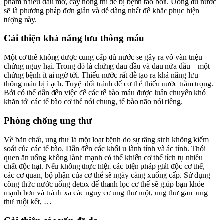
phẩm nhiều dầu mỡ, cay nóng thì dễ bị bệnh táo bón. Uống đủ nước
sẽ là phương pháp đơn giản và dễ dàng nhất để khắc phục hiện
tượng này.
Cải thiện khả năng lưu thông máu
Một cơ thể không được cung cấp đủ nước sẽ gây ra vô vàn triệu
chứng nguy hại. Trong đó là chứng đau đầu và đau nửa đầu – một
chứng bệnh ít ai ngờ tới. Thiếu nước rất dễ tạo ra khả năng lưu
thông máu bị ì ạch. Tuyệt đối tránh để cơ thể thiếu nước trầm trọng.
Bởi có thể dẫn đến việc để các tế bào máu được luân chuyển khó
khăn tới các tế bào cơ thể nói chung, tế bào não nói riêng.
Phòng chống ung thư
Về bản chất, ung thư là một loạt bệnh do sự tăng sinh không kiểm
soát của các tế bào. Dẫn đến các khối u lành tính và ác tính. Thói
quen ăn uống không lành mạnh có thể khiến cơ thể tích tụ nhiều
chất độc hại. Nếu không thực hiện các biện pháp giải độc cơ thể,
các cơ quan, bộ phận của cơ thể sẽ ngày càng xuống cấp. Sử dụng
công thức nước uống detox để thanh lọc cơ thể sẽ giúp bạn khỏe
mạnh hơn và tránh xa các nguy cơ ung thư ruột, ung thư gan, ung
thư ruột kết, …