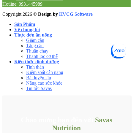
Hotline:
0931445989
Copyright 2026 ©
Design by
HVCG Software
Sản Phẩm
Về chúng tôi
Thực đơn ăn uống
Giảm cân
Tăng cân
Thuần chay
Thanh lọc cơ thể
Kiến thức dinh dưỡng
Tinh thần
Kiểm soát cân nặng
Bài luyện tập
Nâng cao sức khỏe
Tin tức Savas
Chào mừng bạn đến với
Savas
Nutrition