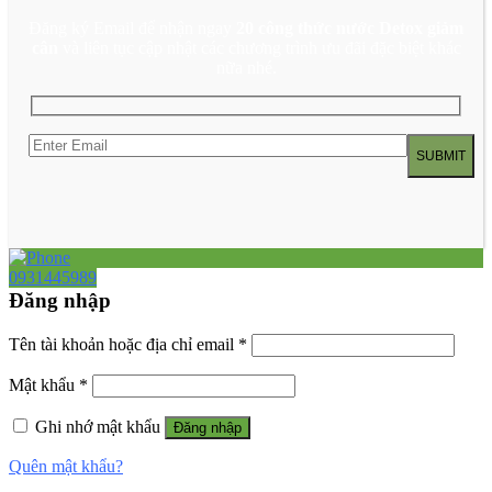
Đăng ký Email để nhận ngay
20 công thức nước Detox giảm
cân
và liên tục cập nhật các chương trình ưu đãi đặc biệt khác
nữa nhé.
0931445989
Đăng nhập
Tên tài khoản hoặc địa chỉ email
*
Mật khẩu
*
Ghi nhớ mật khẩu
Đăng nhập
Quên mật khẩu?