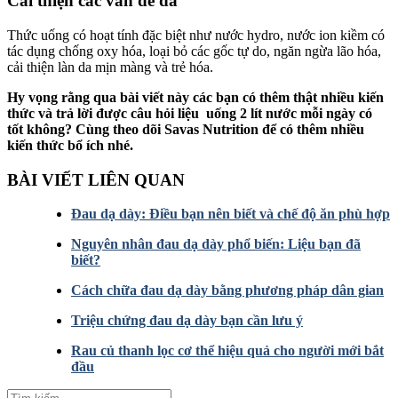
Cải thiện các vấn đề da
Thức uống có hoạt tính đặc biệt như nước hydro, nước ion kiềm có
tác dụng chống oxy hóa, loại bỏ các gốc tự do, ngăn ngừa lão hóa,
cải thiện làn da mịn màng và trẻ hóa.
Hy vọng rằng qua bài viết này các bạn có thêm thật nhiều kiến
thức và trả lời được câu hỏi liệu uống 2 lít nước mỗi ngày có
tốt không? Cùng theo dõi Savas Nutrition để có thêm nhiều
kiến thức bổ ích nhé.
BÀI VIẾT LIÊN QUAN
Đau dạ dày: Điều bạn nên biết và chế độ ăn phù hợp
Nguyên nhân đau dạ dày phổ biến: Liệu bạn đã
biết?
Cách chữa đau dạ dày bằng phương pháp dân gian
Triệu chứng đau dạ dày bạn cần lưu ý
Rau củ thanh lọc cơ thể hiệu quả cho người mới bắt
đầu