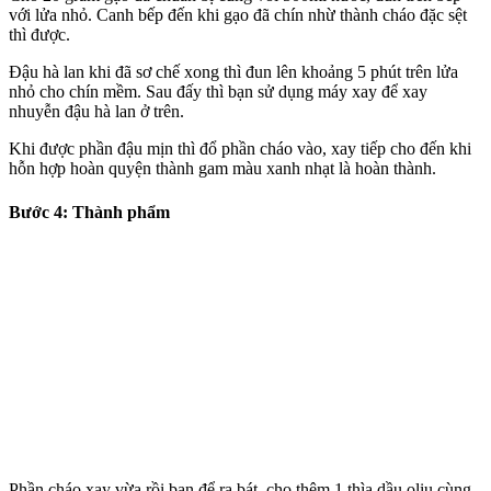
với lửa nhỏ. Canh bếp đến khi gạo đã chín nhừ thành cháo đặc sệt
thì được.
Đậu hà lan khi đã sơ chế xong thì đun lên khoảng 5 phút trên lửa
nhỏ cho chín mềm. Sau đấy thì bạn sử dụng máy xay để xay
nhuyễn đậu hà lan ở trên.
Khi được phần đậu mịn thì đổ phần cháo vào, xay tiếp cho đến khi
hỗn hợp hoàn quyện thành gam màu xanh nhạt là hoàn thành.
Bước 4: Thành phẩm
Phần cháo xay vừa rồi bạn để ra bát, cho thêm 1 thìa dầu oliu cùng