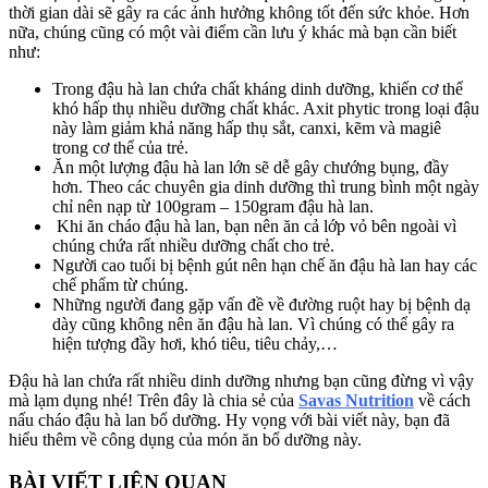
thời gian dài sẽ gây ra các ảnh hưởng không tốt đến sức khỏe. Hơn
nữa, chúng cũng có một vài điểm cần lưu ý khác mà bạn cần biết
như:
Trong đậu hà lan chứa chất kháng dinh dưỡng, khiến cơ thể
khó hấp thụ nhiều dưỡng chất khác. Axit phytic trong loại đậu
này làm giảm khả năng hấp thụ sắt, canxi, kẽm và magiê
trong cơ thể của trẻ.
Ăn một lượng đậu hà lan lớn sẽ dễ gây chướng bụng, đầy
hơn. Theo các chuyên gia dinh dưỡng thì trung bình một ngày
chỉ nên nạp từ 100gram – 150gram đậu hà lan.
Khi ăn cháo đậu hà lan, bạn nên ăn cả lớp vỏ bên ngoài vì
chúng chứa rất nhiều dưỡng chất cho trẻ.
Người cao tuổi bị bệnh gút nên hạn chế ăn đậu hà lan hay các
chế phẩm từ chúng.
Những người đang gặp vấn đề về đường ruột hay bị bệnh dạ
dày cũng không nên ăn đậu hà lan. Vì chúng có thể gây ra
hiện tượng đầy hơi, khó tiêu, tiêu chảy,…
Đậu hà lan chứa rất nhiều dinh dưỡng nhưng bạn cũng đừng vì vậy
mà lạm dụng nhé! Trên đây là chia sẻ của
Savas Nutrition
về cách
nấu cháo đậu hà lan bổ dưỡng. Hy vọng với bài viết này, bạn đã
hiểu thêm về công dụng của món ăn bổ dưỡng này.
BÀI VIẾT LIÊN QUAN