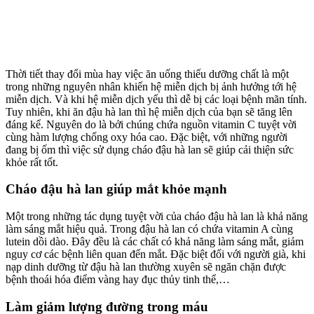
Thời tiết thay đổi mùa hay việc ăn uống thiếu dưỡng chất là một
trong những nguyên nhân khiến hệ miễn dịch bị ảnh hưởng tới hệ
miễn dịch. Và khi hệ miễn dịch yếu thì dễ bị các loại bệnh mãn tính.
Tuy nhiên, khi ăn đậu hà lan thì hệ miễn dịch của bạn sẽ tăng lên
đáng kể. Nguyên do là bởi chúng chứa nguồn vitamin C tuyệt vời
cùng hàm lượng chống oxy hóa cao. Đặc biệt, với những người
đang bị ốm thì việc sử dụng cháo đậu hà lan sẽ giúp cải thiện sức
khỏe rất tốt.
Cháo đậu hà lan giúp mắt khỏe mạnh
Một trong những tác dụng tuyệt vời của cháo đậu hà lan là khả năng
làm sáng mắt hiệu quả. Trong đậu hà lan có chứa vitamin A cùng
lutein dồi dào. Đây đều là các chất có khả năng làm sáng mắt, giảm
nguy cơ các bệnh liên quan đến mắt. Đặc biệt đối với người già, khi
nạp dinh dưỡng từ đậu hà lan thường xuyên sẽ ngăn chặn được
bệnh thoái hóa điểm vàng hay đục thủy tinh thể,…
Làm giảm lượng đường trong máu