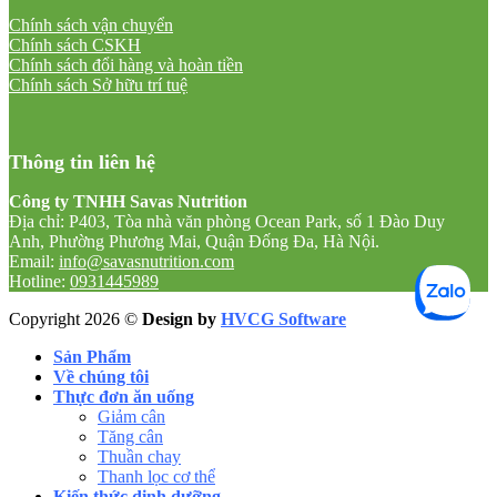
Chính sách vận chuyển
Chính sách CSKH
Chính sách đổi hàng và hoàn tiền
Chính sách Sở hữu trí tuệ
Thông tin liên hệ
Công ty TNHH Savas Nutrition
Địa chỉ: P403, Tòa nhà văn phòng Ocean Park, số 1 Đào Duy
Anh, Phường Phương Mai, Quận Đống Đa, Hà Nội.
Email:
info@savasnutrition.com
Hotline:
0931445989
Copyright 2026 ©
Design by
HVCG Software
Sản Phẩm
Về chúng tôi
Thực đơn ăn uống
Giảm cân
Tăng cân
Thuần chay
Thanh lọc cơ thể
Kiến thức dinh dưỡng