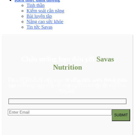
Tinh thần
Kiểm soát cân nặng
Bài luyện tập
Nâng cao sức khỏe
Tin tức Savas
Chào mừng bạn đến với
Savas
Nutrition
Đăng ký Email để nhận ngay
20 công thức nước Detox giảm
cân
và liên tục cập nhật các chương trình ưu đãi đặc biệt khác
nữa nhé.