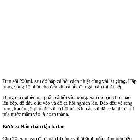
Đun sôi 200ml, sau đó hấp cá hồi cách nhiệt cùng vài lát gừng. Hấp
trong vòng 10 phút cho đến khi cá hồi đa ngả màu thì tắt bếp.
Dùng dĩa nghiền nát phần cá hồi vừa xong. Sau đó bạn cho chảo
lên bếp, đổ dầu oliu vào và đổ cá hồi nghiền lên. Đảo đều và rang
trong khoảng 5 phút để sợi cá hồi tơi. Khi các sợi đã se lại thì cho 1
thìa nước mắm vào là hoàn thành.
Bước 3: Nấu cháo đậu hà lan
Cho 20 gram gạo đã chuẩn bị cùng với 500ml nước, đun trên bếp