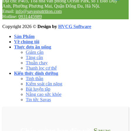
Địa chỉ: P403, Tòa nhà văn phòng Ocean Park, số 1 Đào Duy
Anh, Phường Phương Mai, Quận Đống Đa, Hà Nội.
Email:
info@savasnutrition.com
Hotline:
0931445989
Copyright 2026 ©
Design by
HVCG Software
Sản Phẩm
Về chúng tôi
Thực đơn ăn uống
Giảm cân
Tăng cân
Thuần chay
Thanh lọc cơ thể
Kiến thức dinh dưỡng
Tinh thần
Kiểm soát cân nặng
Bài luyện tập
Nâng cao sức khỏe
Tin tức Savas
Chào mừng bạn đến với
Savas