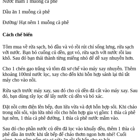
Nước mắm 1 muỗng cà phê
Dầu ăn 1 muỗng cà phê
Đường/ Hạt nêm 1 muỗng cà phê
Cách chế biến
Tôm mua về rửa sạch, bỏ đầu và vỏ rồi rút chỉ sống lưng, rửa sạch
với nước. Bạn bỏ cuống củ dền, gọt vỏ, rửa sạch với nước rồi lau
khô. Sau đó bạn thái thành từng miếng nhỏ để dễ xay nhuyễn hơn.
Cho 1 chén gạo trắng và tôm đã sơ chế vào máy xay nhuyễn. Thêm
khoảng 100ml nước lọc, xay cho đến khi hỗn hợp sánh lại thì tắt
máy cho vào nồi.
Rửa sạch trước máy xay, sau đó cho củ dền đã cắt vào máy xay. Sau
đó, bạn dùng rây lọc để lấy nước củ dền và bỏ xác.
Đặt nồi cơm điện lên bếp, đun lửa vừa và đợi hỗn hợp sôi. Khi cháo
trong nồi sôi, vặn lửa nhỏ rồi cho hỗn hợp gia vị gồm: 1 thìa cà phê
hạt nêm, 1 thìa cà phê đường, 1 thìa cà phê nước mắm vào.
Sau đó cho phần nước củ dền đã lọc vào khuấy đều, thêm 1 thìa cà
phê dầu ăn trước khi tắt bếp để cháo thơm ngon hơn nhé! Cuối
cùng, bạn nêm nếm gia vị vừa ăn rồi tắt bếp cho ra bát.