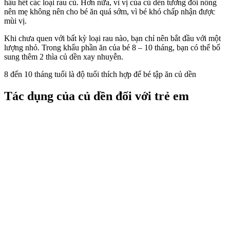
hầu hết các loại rau củ. Hơn nữa, vì vị của củ dền tương đối nồng
nên mẹ không nên cho bé ăn quá sớm, vì bé khó chấp nhận được
mùi vị.
Khi chưa quen với bất kỳ loại rau nào, bạn chỉ nên bắt đầu với một
lượng nhỏ. Trong khẩu phần ăn của bé 8 – 10 tháng, bạn có thể bổ
sung thêm 2 thìa củ dền xay nhuyễn.
8 đến 10 tháng tuổi là độ tuổi thích hợp để bé tập ăn củ dền
Tác dụng của củ dền đối với trẻ em