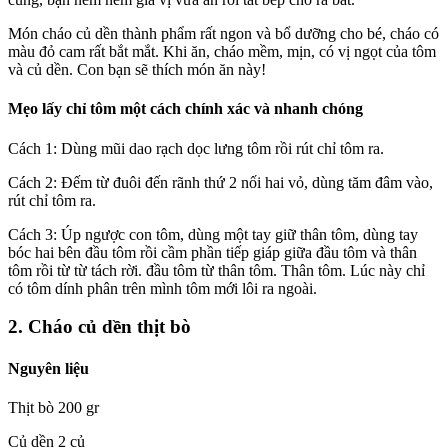
Món cháo củ dền thành phẩm rất ngon và bổ dưỡng cho bé, cháo có
màu đỏ cam rất bắt mắt. Khi ăn, cháo mềm, mịn, có vị ngọt của tôm
và củ dền. Con bạn sẽ thích món ăn này!
Mẹo lấy chỉ tôm một cách chính xác và nhanh chóng
Cách 1: Dùng mũi dao rạch dọc lưng tôm rồi rút chỉ tôm ra.
Cách 2: Đếm từ đuôi đến rãnh thứ 2 nối hai vỏ, dùng tăm đâm vào,
rút ​​chỉ tôm ra.
Cách 3: Úp ngược con tôm, dùng một tay giữ thân tôm, dùng tay
bóc hai bên đầu tôm rồi cầm phần tiếp giáp giữa đầu tôm và thân
tôm rồi từ từ tách rời. đầu tôm từ thân tôm. Thân tôm. Lúc này chỉ
có tôm dính phân trên mình tôm mới lôi ra ngoài.
2. Cháo củ dền thịt bò
Nguyên liệu
Thịt bò 200 gr
Củ dền 2 củ