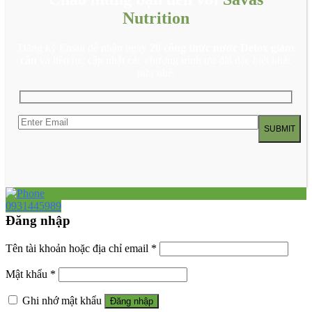
Nutrition
Đăng ký Email để nhận ngay
20 công thức nước Detox giảm
cân
và liên tục cập nhật các chương trình ưu đãi đặc biệt khác
nữa nhé.
0931445989
Đăng nhập
Tên tài khoản hoặc địa chỉ email
*
Mật khẩu
*
Ghi nhớ mật khẩu
Đăng nhập