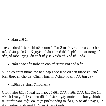
Hạn chế ăn
Trẻ em dưới 1 tuổi chỉ nên dùng 1 đến 2 muỗng canh củ dền cho
mỗi khẩu phần ăn. Nguyên nhân nằm ở thành phần nitrat trong củ
dền, vì một lượng lớn chất này sẽ khiến trẻ khó tiêu hóa.
Nấu hoặc hấp thức ăn cho trẻ trước khi chế biến
Vì nó có chứa nitrat, mẹ nên hấp hoặc luộc củ dền trước khi chế
biến thức ăn cho trẻ. Chẳng hạn như cháo hoặc nước trái cây.
Kiểm tra phản ứng dị ứng
Giống như bất kỳ loại rau nào, củ dền đường nên được bắt đầu ăn
với số lượng nhỏ và theo dõi ít ​​nhất 4 ngày trước khi chúng chính
thức trở thành một loại thực phẩm thông thường. Nhờ điều này giúp
giảm nguy cơ dị ứng thức ăn ở trẻ sơ sinh.