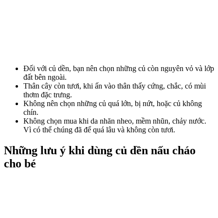
Đối với củ dền, bạn nên chọn những củ còn nguyên vỏ và lớp
đất bên ngoài.
Thân cây còn tươi, khi ấn vào thân thấy cứng, chắc, có mùi
thơm đặc trưng.
Không nên chọn những củ quá lớn, bị nứt, hoặc củ không
chín.
Không chọn mua khi da nhăn nheo, mềm nhũn, chảy nước.
Vì có thể chúng đã để quá lâu và không còn tươi.
Những lưu ý khi dùng củ dền nấu cháo
cho bé