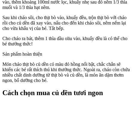
vào, thêm khoảng 100ml nước lọc, khuấy nhẹ sau đó nêm 1/3 thìa
muối và 1/3 thìa hạt nêm.
Sau khi cháo sôi, cho thịt bò vào, khuấy đều, trộn thịt bò với cháo
rồi cho củ dền đã xay vào, nấu cho đến khi cháo sôi, nêm nếm lại
cho vừa khẩu vị của bé. Tắt bếp.
Cho cháo ra bát, thêm 1 thìa dầu oliu vào, khuấy đều là có thể cho
bé thưởng thức!
Sản phẩm hoàn thiện
Món cháo thịt bò củ dền có màu đỏ hồng nổi bật, chắc chắn sẽ
khiến các bé rất thích thú khi thưởng thức. Ngoài ra, cháo còn chứa
nhiều chất dinh dưỡng từ thịt bò và củ dền, là món ăn dặm thơm
ngon, bổ dưỡng cho bé.
Cách chọn mua củ dền tươi ngon