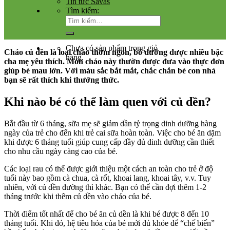
Tin tức Savas
Tìm kiếm:
Chưa có sản phẩm trong giỏ
Cháo củ dền là loại cháo thơm ngon, bổ dưỡng được nhiều bậc
hàng.
cha mẹ yêu thích. Món cháo này thườn được đưa vào thực đơn
giúp bé mau lớn. Với màu sắc bắt mắt, chắc chắn bé con nhà
bạn sẽ rất thích khi thưởng thức.
Khi nào bé có thể làm quen với củ dền?
Bắt đầu từ 6 tháng, sữa mẹ sẽ giảm dần tỷ trọng dinh dưỡng hàng
ngày của trẻ cho đến khi trẻ cai sữa hoàn toàn. Việc cho bé ăn dặm
khi được 6 tháng tuổi giúp cung cấp đầy đủ dinh dưỡng cần thiết
cho nhu cầu ngày càng cao của bé.
Các loại rau có thể được giới thiệu một cách an toàn cho trẻ ở độ
tuổi này bao gồm cà chua, cà rốt, khoai lang, khoai tây, v.v. Tuy
nhiên, với củ dền đường thì khác. Bạn có thể cần đợi thêm 1-2
tháng trước khi thêm củ dền vào cháo của bé.
Thời điểm tốt nhất để cho bé ăn củ dền là khi bé được 8 đến 10
tháng tuổi. Khi đó, hệ tiêu hóa của bé mới đủ khỏe để “chế biến”