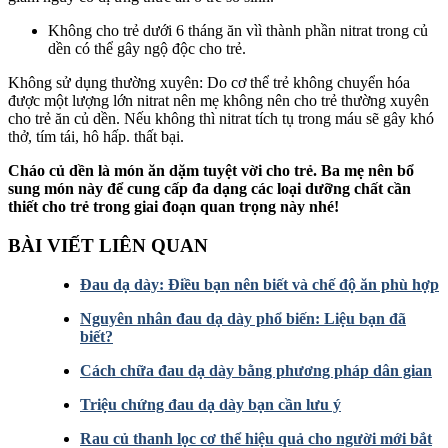
Không cho trẻ dưới 6 tháng ăn vìì thành phần nitrat trong củ
dền có thể gây ngộ độc cho trẻ.
Không sử dụng thường xuyên: Do cơ thể trẻ không chuyển hóa
được một lượng lớn nitrat nên mẹ không nên cho trẻ thường xuyên
cho trẻ ăn củ dền. Nếu không thì nitrat tích tụ trong máu sẽ gây khó
thở, tím tái, hô hấp. thất bại.
Cháo củ dền là món ăn dặm tuyệt vời cho trẻ. Ba mẹ nên bổ
sung món này để cung cấp đa dạng các loại dưỡng chất cần
thiết cho trẻ trong giai đoạn quan trọng này nhé!
BÀI VIẾT LIÊN QUAN
Đau dạ dày: Điều bạn nên biết và chế độ ăn phù hợp
Nguyên nhân đau dạ dày phổ biến: Liệu bạn đã
biết?
Cách chữa đau dạ dày bằng phương pháp dân gian
Triệu chứng đau dạ dày bạn cần lưu ý
Rau củ thanh lọc cơ thể hiệu quả cho người mới bắt