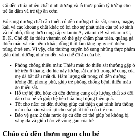
Củ dền chứa nhiều chất dinh dưỡng và là thực phẩm lý tưởng cho
trẻ ăn dặm và trẻ tập ăn cơm.
Bổ sung dưỡng chất cần thiết: củ dền đường chứa sắt, canxi, magie,
kali và các khoáng chất khác có lợi cho sự phát triển của trẻ sơ sinh
và trẻ nhỏ, đồng thời cung cấp vitamin A, vitamin B và vitamin C,
E, K. Chế độ ăn thiếu vitamin có thể gây chậm phát triển, quáng gà,
thiếu máu và các bệnh khác, đồng thời làm tăng nguy cơ nhiễm
trùng ở trẻ em. Vì vậy, cần thường xuyên bổ sung những thực phẩm
giàu dinh dưỡng như củ dền vào chế độ ăn của bé.
Phòng chống thiếu máu: Thiếu máu do thiếu sắt thường gặp ở
trẻ trên 6 tháng, do lúc này lượng sắt dự trữ trong tử cung của
mẹ đã bắt đầu mất đi. Hàm lượng sắt trong củ dền đường
tương đối phong phú, giúp trẻ phòng chống bệnh thiếu máu
do thiếu sắt.
Hỗ trợ hệ tiêu hóa: củ dền đường cung cấp lượng chất xơ dồi
dào cho bé và giúp hệ tiêu hóa hoạt động hiệu quả.
Tốt cho não: củ dền đường giúp cải thiện quá trình lưu thông
máu của não và có lợi cho sự phát triển của trẻ em.
Bảo vệ gan: 2 thìa nước ép củ dền có thể giúp bé không bị
vàng da và giúp bảo vệ vùng gan của trẻ.
Cháo củ dền thơm ngon cho bé