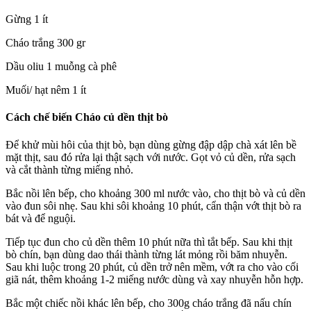
Gừng 1 ít
Cháo trắng 300 gr
Dầu oliu 1 muỗng cà phê
Muối/ hạt nêm 1 ít
Cách chế biến Cháo củ dền thịt bò
Để khử mùi hôi của thịt bò, bạn dùng gừng đập dập chà xát lên bề
mặt thịt, sau đó rửa lại thật sạch với nước. Gọt vỏ củ dền, rửa sạch
và cắt thành từng miếng nhỏ.
Bắc nồi lên bếp, cho khoảng 300 ml nước vào, cho thịt bò và củ dền
vào đun sôi nhẹ. Sau khi sôi khoảng 10 phút, cẩn thận vớt thịt bò ra
bát và để nguội.
Tiếp tục đun cho củ dền thêm 10 phút nữa thì tắt bếp. Sau khi thịt
bò chín, bạn dùng dao thái thành từng lát mỏng rồi băm nhuyễn.
Sau khi luộc trong 20 phút, củ dền trở nên mềm, vớt ra cho vào cối
giã nát, thêm khoảng 1-2 miếng nước dùng và xay nhuyễn hỗn hợp.
Bắc một chiếc nồi khác lên bếp, cho 300g cháo trắng đã nấu chín