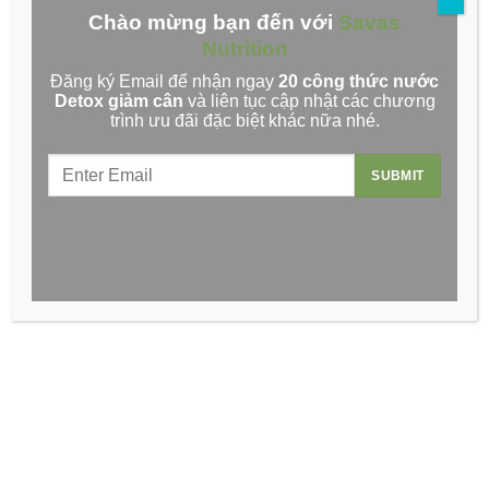
với sữa tươi không đường đến khi mịn, đặc thì hoàn
Chào mừng bạn đến với
Savas
thành.
Nutrition
3. Lưu ý khi sử dụng cải kale
Đăng ký Email để nhận ngay
20 công thức nước
Detox giảm cân
và liên tục cập nhật các chương
Cải kale rất tốt cho sức khỏe, đặc biệt là làn da của phái
trình ưu đãi đặc biệt khác nữa nhé.
đẹp khi biết chế biến đúng cách. Tuy nhiên, không phải
bất kì ai cũng có thể dùng cải kale một cách thoải mái.
Một vài lưu ý nhỏ về cải kale mà bạn cần biết để đảm
bảo sức khỏe gồm:
Trong cải kale có chứa vitamin K khá cao và ngăn
ngừa được nhiều bệnh. Tuy nhiên, vitamin K cũng có
khả năng đẩy quá trình đông máu diễn ra nhanh hơn.
Vậy nên, những người thiếu máu hay sử dụng thuốc
loãng máu thì cần tránh xa cải kale.
Cải kale cũng chứa hàm lượng kali khá cao, đây lại