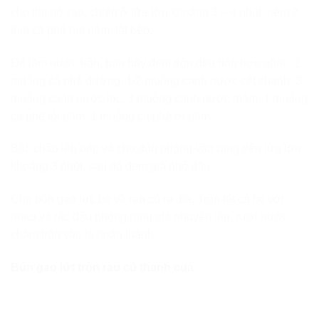
cho thịt bò vào, chiên ở lửa lớn khoảng 3 – 4 phút, nêm 2
thìa cà phê hạt nêm, tắt bếp.
Để làm nước trộn, bạn hãy đem trộn đều hỗn hợp gồm: 1
muỗng cà phê đường, 1/2 muỗng canh nước cốt chanh, 3
muỗng canh nước lọc. 3 muỗng canh nước mắm, 1 muỗng
cà phê tỏi băm, 1 muỗng cà phê ớt băm.
Bắc chảo lên bếp và cho đậu phộng vào rang trên lửa lớn
khoảng 3 phút, sau đó đem giã nhỏ đậu.
Cho bún gạo lứt, bò và rau củ ra dĩa. Trộn tất cả lại với
nhau và rắc đậu phộng rang giã nhuyễn lên, rưới nước
chấm trộn vào là hoàn thành.
Bún gạo lứt trộn rau củ thanh cua