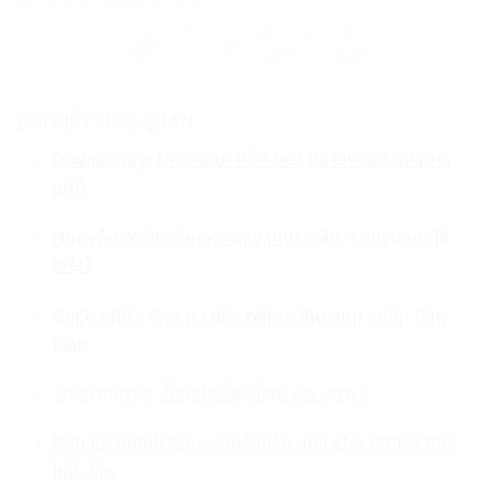
BÀI VIẾT LIÊN QUAN
Đau dạ dày: Điều bạn nên biết và chế độ ăn phù
hợp
Nguyên nhân đau dạ dày phổ biến: Liệu bạn đã
biết?
Cách chữa đau dạ dày bằng phương pháp dân
gian
Triệu chứng đau dạ dày bạn cần lưu ý
Rau củ thanh lọc cơ thể hiệu quả cho người mới
bắt đầu