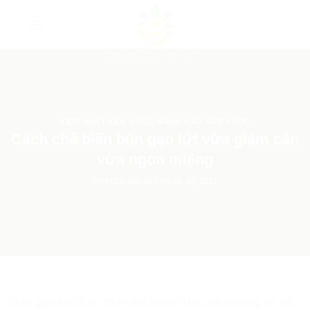
Skip
to
content
KIỂM SOÁT CÂN NẶNG
,
NÂNG CAO SỨC KHỎE
Cách chế biến bún gạo lứt vừa giảm cân
vừa ngon miệng
POSTED ON
13 THÁNG 10, 2021
Bún gạo lứt là sự thay thế hoàn hảo cho những tín đồ