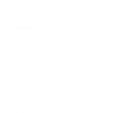
Hạt nêm 2 muỗng cà phê
Dầu ô liu 1 muỗng canh
Cách chế biến:
Đặt một nồi nước lên bếp, đợi nước sôi thì cho bún vào
chần sơ qua 6 phút thì vớt bún ra. Bắp cải mua về bạn rửa
sạch rồi thái sợi nhỏ. Cắt nhỏ rau mùi tàu và rau mùi tàu.
Gọt vỏ và bào cà rốt.
Thịt bò mua về bạn cho muối vào thịt, sau đó rửa sạch với
nước, để ráo rồi thái miếng nhỏ vừa ăn. Để thịt bò sạch và
không có mùi hôi, bạn có thể dùng rượu để làm sạch thịt
hoặc ngâm thịt trong rượu khoảng 15 phút. Ngoài ra, bạn
có thể ướp thịt với hành khô băm nhỏ cũng giúp thịt bớt
mùi tanh.
Đặt chảo lên bếp, cho 1 thìa dầu oliu vào, khi dầu nóng thì