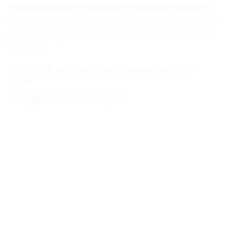
Qua tính toán, chúng ta có thể thấy cơ thể hấp thụ lượng
calo từ bột gạo lứt ít hơn so với lượng calo cơ thể cần để
giảm cân. Vì vậy ăn bột gạo lứt vừa tốt cho sức khỏe vừa
giảm cân.
Cách chế biến bún gạo lứt eatclean siêu
ngon
Bún gạo lứt trộn rau củ thịt bò