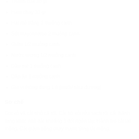
Thanh cua 30 gr
Ham chay 30 gr
Hạt mè trắng 2 muỗng canh
Sốt mayonnaise 2 muỗng canh
Giấm 1/2 muỗng canh
Nước tương 1/2 muỗng canh
Dầu mè 1 muỗng canh
Dầu ăn 1 muỗng canh
Gia vị thông dụng 1 ít (muối/ tiêu/ đường)
Sơ chế
Gọt vỏ và cắt nhỏ cà rốt. Cải bó xôi rửa sạch rồi cắt thành
từng khúc nhỏ dài khoảng 3 đốt ngón tay. Hành tím cắt lát
mỏng. Cắt giăm bông chay thành từng lát mỏng.