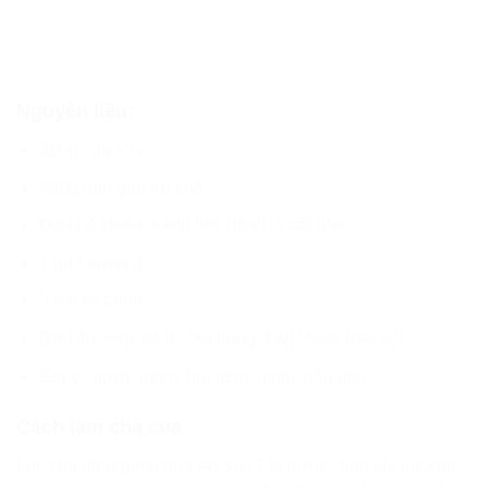
Nguyên liệu:
350g cua xay
200g bún gạo lứt khô
Đậu hũ chiên, hành tím, hành lá cắt nhỏ
1 quả trứng gà
3 trái cà chua
Rau ăn kèm: tía tô, rau húng, bắp chuối bào sợi
Gia vị: nước mắm, hạt nêm, muối, dầu oliu
Cách làm chả cua
Lọc cua đã nghiền qua rây với 1 lít nước. Sau khi lọc cua,