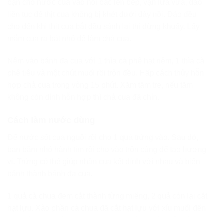
bạn cho nước cua vào nồi bắc lên bếp, vặn lửa vừa, đảo
liên tục để thịt cua không bị khét dưới đáy nồi. Đảo đều
cho đến khi thịt cua bắt đầu sánh lại thì dừng khuấy. Lấy
mắm cua ra bát nhỏ để làm chả cua.
Nêm vào bánh đa cua với 1 thìa cà phê hạt nêm, 1 thìa cà
phê tiêu và một chút muối rồi trộn đều. Hấp cách thủy hỗn
hợp chả cua trong vòng 15 phút. Xăm tăm tre, nếu tăm
không còn dính hỗn hợp thì chả cua đã chín.
Cách làm nước dùng
Để nước sốt cua nguội rồi cho 1 quả trứng vào. Sau đó,
bạn băm nhỏ hành tím rồi cho vào trộn cùng để tạo hương
vị. Trứng có thể giúp nhân cua kết dính với nhau và biến
bánh thành bánh đa cua.
1 quả cà chua đem cắt thành từng miếng, 2 quả còn lại cắt
hạt lựu. Xào phần cà chua đã cắt hạt lựu với xíu muối đến