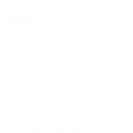
Nguyên liệu:
Thịt bò 200 gr
Bắp cải 200 gr
Cà rốt 1/2 củ
Đậu phộng 100 gr
Rau răm 50 gr
Rau mùi 50 gr
Nước mắm 3 muỗng canh
Tỏi băm 1 muỗng cà phê
Ớt băm 1 muỗng cà phê
Đường 1 muỗng cà phê
Nước cốt chanh 1/2 muỗng canh