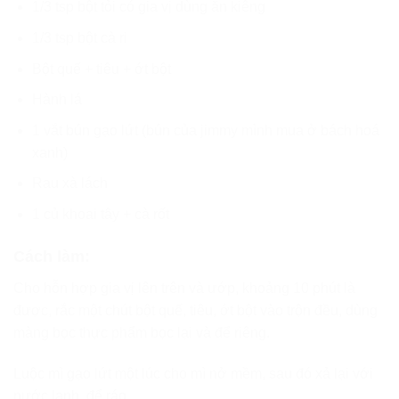
1/3 tsp bột tỏi có gia vị dùng ăn kiêng
1/3 tsp bột cà ri
Bột quế + tiêu + ớt bột
Hành lá
1 vắt bún gạo lứt (bún của jimmy mình mua ở bách hoá
xanh)
Rau xà lách
1 củ khoai tây + cà rốt
Cách làm:
Cho hỗn hợp gia vị lên trên và ướp, khoảng 10 phút là
được, rắc một chút bột quế, tiêu, ớt bột vào trộn đều, dùng
màng bọc thực phẩm bọc lại và để riêng.
Luộc mì gạo lứt một lúc cho mì nở mềm, sau đó xả lại với
nước lạnh, để ráo.