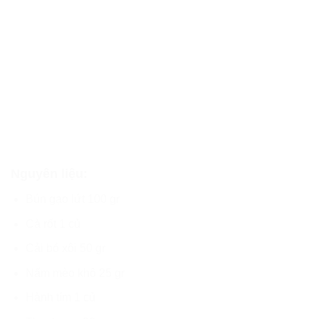
Nguyên liệu:
Bún gạo lứt 100 gr
Cà rốt 1 củ
Cải bó xôi 50 gr
Nấm mèo khô 25 gr
Hành tím 1 củ