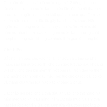
Cho nấm đông cô vào tô nước ngâm 1-2 tiếng cho nở ra
rồi vớt ra, rửa qua nước lạnh nhiều lần, để ráo rồi thái sợi
nhỏ. Tránh ngâm nấm mèo khô quá lâu hoặc qua đêm sẽ
khiến nấm có nhiều độc tố, gây hại cho sức khỏe. Nên
ngâm nấm trong nước lạnh thay vì nước ấm, vì mặc dù
nấm nở nhanh hơn sau khi ngâm nước lạnh nhưng chất
morphin trong nấm không có nhiều thời gian để trung hòa.
Chế biến
Bắc nồi lên bếp, cho vào nồi 1 lít nước và 1 thìa cà phê
muối, sau khi nước sôi thì cho bún gạo lứt vào nấu khoảng
3-4 phút cho đến khi mềm thì vớt bún ra. , trộn đều và thêm
1/2 muỗng canh bún dầu mè. Tiếp tục cho cà rốt, cải bó xôi
và thanh cua từng loại vào xào khoảng 2 phút.
Đặt chảo lên bếp, cho 1 thìa dầu ăn vào, cho thịt nguội và
nấm mèo vào khi dầu nóng, nêm 1/2 thìa muối và 1/2 thìa
hạt tiêu rồi xào trên lửa lớn. Đun lửa vừa trong khoảng 2-3