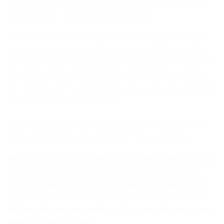
khi chín mềm để tạo màu cho nước dùng. Vừa đảo vừa
dùng môi dằm cà để hỗn hợp nhuyễn mịn.
Đem nồi nước cua lên bếp, cho vào khoảng 300ml nước
lọc, thêm cà chua đã xào nhừ vào, nêm nếm theo khẩu vị
với muối, hạt nêm. Khi nồi nước dùng sôi lại 2 – 3 phút thì
cho vào 1 muỗng canh nước mắm để dậy mùi thơm. Tiếp
tục cho phần cà chua cắt múi cau còn lại vào nồi, thêm đậu
hũ chiên, nêm nếm lại lần nữa.
Đem luộc bún gạo lứt chín, vớt ra tô và đem chả cua cắt
miếng xếp lên trên, rắc hành lá rồi chan nước dùng.
Hy vọng rằng qua bài viết này các bạn có thể biết thêm
nhiều cách để chế biến bún gạo lứt giảm cân. Việc
chọn bún gạo lứt như một loại tinh bột sẽ giúp cơ thể
nhẹ nhàng hơn rất nhiều. Do đó hãy vào bếp để nấu
những món ăn ngon miệng từ bún gạo lứt cho cả nhà
mình thưởng thức nhé!