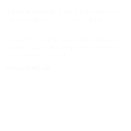
Chiên thịt gà đã ướp đến khi có mùi thơm, thịt gà có màu
vàng nâu nhẹ thì cho nước cốt dừa vào, đun nhỏ lửa rồi
nêm gia vị vừa ăn.
Cho rau ra tô, rưới bún lên trên nước sốt cà ri gà, thêm
hành tây và củ cải muối là chúng ta đã hoàn thành món ăn
chủ đạo mà không bị tăng cân.
Bún gạo lứt riêu cua