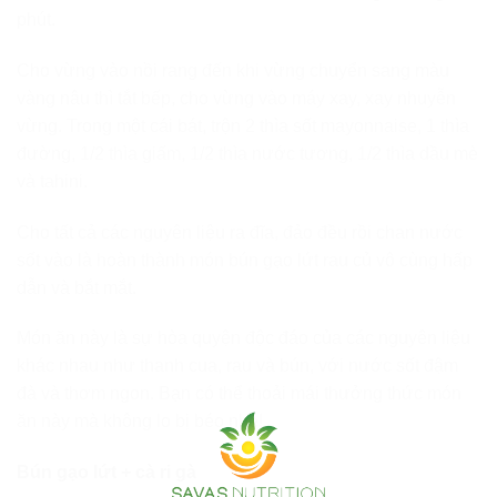
phút.
Cho vừng vào nồi rang đến khi vừng chuyển sang màu
vàng nâu thì tắt bếp, cho vừng vào máy xay, xay nhuyễn
vừng. Trong một cái bát, trộn 2 thìa sốt mayonnaise, 1 thìa
đường, 1/2 thìa giấm, 1/2 thìa nước tương, 1/2 thìa dầu mè
và tahini.
Cho tất cả các nguyên liệu ra đĩa, đảo đều rồi chan nước
sốt vào là hoàn thành món bún gạo lứt rau củ vô cùng hấp
dẫn và bắt mắt.
Món ăn này là sự hòa quyện độc đáo của các nguyên liệu
khác nhau như thanh cua, rau và bún, với nước sốt đậm
đà và thơm ngon. Bạn có thể thoải mái thưởng thức món
ăn này mà không lo bị béo nhé!
Bún gạo lứt + cà ri gà