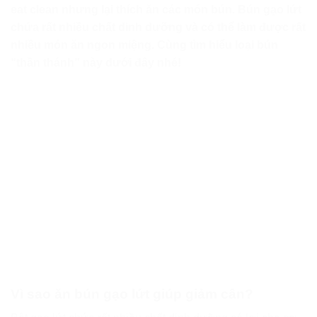
eat clean nhưng lại thích ăn các món bún. Bún gạo lứt
chứa rất nhiều chất dinh dưỡng và có thể làm được rất
nhiều món ăn ngon miệng. Cùng tìm hiểu loại bún
“thần thánh” này dưới đây nhé!
Vì sao ăn bún gạo lứt giúp giảm cân?