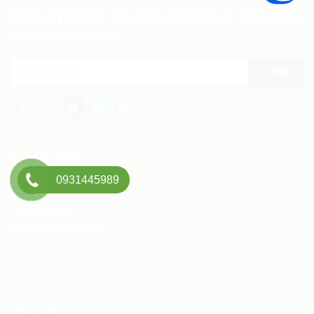
Đăng ký Email để nhận ngay thực đơn dinh
dưỡng miễn phí!
Tin tức mới
0931445989
Về chúng tôi
Tuyển dụng
Hợp tác bán hàng
Câu hỏi