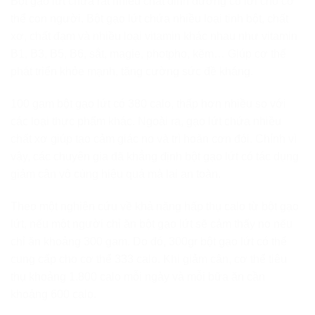
Bột gạo lứt chứa rất nhiều chất dinh dưỡng có lợi cho cơ
thể con người. Bột gạo lứt chứa nhiều loại tinh bột, chất
xơ, chất đạm và nhiều loại vitamin khác nhau như vitamin
B1, B3, B5, B6, sắt, magie, photpho, kẽm… Giúp cơ thể
phát triển khỏe mạnh, tăng cường sức đề kháng.
100 gam bột gạo lứt có 380 calo, thấp hơn nhiều so với
các loại thực phẩm khác. Ngoài ra, gạo lứt chứa nhiều
chất xơ giúp tạo cảm giác no và trì hoãn cơn đói. Chính vì
vậy, các chuyên gia đã khẳng định bột gạo lứt có tác dụng
giảm cân vô cùng hiệu quả mà lại an toàn.
Theo một nghiên cứu về khả năng hấp thụ calo từ bột gạo
lứt, nếu một người chỉ ăn bột gạo lứt sẽ cảm thấy no nếu
chỉ ăn khoảng 300 gam. Do đó, 300gr bột gạo lứt có thể
cung cấp cho cơ thể 333 calo. Khi giảm cân, cơ thể tiêu
thụ khoảng 1.800 calo mỗi ngày và mỗi bữa ăn cần
khoảng 600 calo.