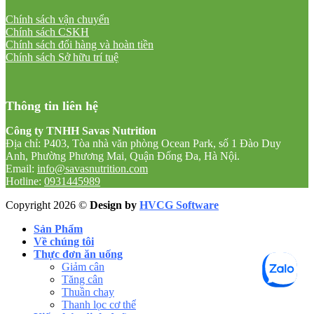
Chính sách vận chuyển
Chính sách CSKH
Chính sách đổi hàng và hoàn tiền
Chính sách Sở hữu trí tuệ
Thông tin liên hệ
Công ty TNHH Savas Nutrition
Địa chỉ: P403, Tòa nhà văn phòng Ocean Park, số 1 Đào Duy
Anh, Phường Phương Mai, Quận Đống Đa, Hà Nội.
Email:
info@savasnutrition.com
Hotline:
0931445989
Copyright 2026 ©
Design by
HVCG Software
Sản Phẩm
Về chúng tôi
Thực đơn ăn uống
Giảm cân
Tăng cân
Thuần chay
Thanh lọc cơ thể