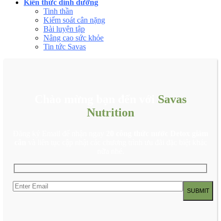
Kiến thức dinh dưỡng
Tinh thần
Kiểm soát cân nặng
Bài luyện tập
Nâng cao sức khỏe
Tin tức Savas
Chào mừng bạn đến với
Savas
Nutrition
Đăng ký Email để nhận ngay
20 công thức nước Detox giảm
cân
và liên tục cập nhật các chương trình ưu đãi đặc biệt khác
nữa nhé.