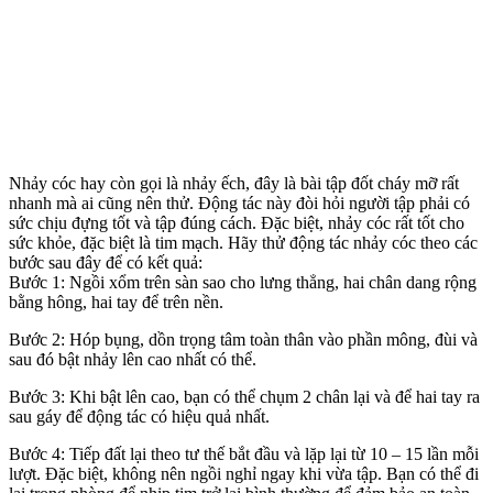
Nhảy cóc hay còn gọi là nhảy ếch, đây là bài tập đốt cháy mỡ rất
nhanh mà ai cũng nên thử. Động tác này đòi hỏi người tập phải có
sức chịu đựng tốt và tập đúng cách. Đặc biệt, nhảy cóc rất tốt cho
sức khỏe, đặc biệt là tim mạch. Hãy thử động tác nhảy cóc theo các
bước sau đây để có kết quả:
Bước 1: Ngồi xổm trên sàn sao cho lưng thẳng, hai chân dang rộng
bằng hông, hai tay để trên nền.
Bước 2: Hóp bụng, dồn trọng tâm toàn thân vào phần mông, đùi và
sau đó bật nhảy lên cao nhất có thể.
Bước 3: Khi bật lên cao, bạn có thể chụm 2 chân lại và để hai tay ra
sau gáy để động tác có hiệu quả nhất.
Bước 4: Tiếp đất lại theo tư thế bắt đầu và lặp lại từ 10 – 15 lần mỗi
lượt. Đặc biệt, không nên ngồi nghỉ ngay khi vừa tập. Bạn có thể đi