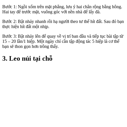
Bước 1: Ngồi xổm trên mặt phẳng, lưu ý hai chân rộng bằng hông.
Hai tay để trước mặt, vuông góc với nền nhà để lấy đà.
Bước 2: Bật nhảy nhanh rồi hạ người theo tư thế hít đất. Sau đó bạn
thực hiện hít đất một nhịp.
Bước 3: Bật nhảy lên để quay về vị trí ban đầu và tiếp tục bài tập từ
15 – 20 lần/1 hiệp. Một ngày chỉ cần tập động tác 5 hiệp là cơ thể
bạn sẽ thon gọn hơn trông thấy.
3. Leo núi tại chỗ