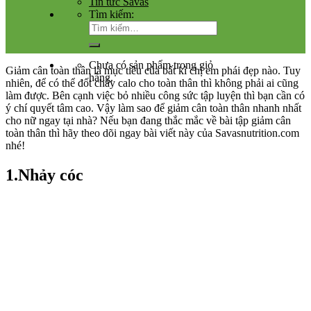
Tin tức Savas
Tìm kiếm:
Chưa có sản phẩm trong giỏ
Giảm cân toàn thân là mục tiêu của bất kì chị em phái đẹp nào. Tuy
hàng.
nhiên, để có thể đốt cháy calo cho toàn thân thì không phải ai cũng
làm được. Bên cạnh việc bỏ nhiều công sức tập luyện thì bạn cần có
ý chí quyết tâm cao. Vậy làm sao để giảm cân toàn thân nhanh nhất
cho nữ ngay tại nhà? Nếu bạn đang thắc mắc về bài tập giảm cân
toàn thân thì hãy theo dõi ngay bài viết này của Savasnutrition.com
nhé!
1.Nhảy cóc