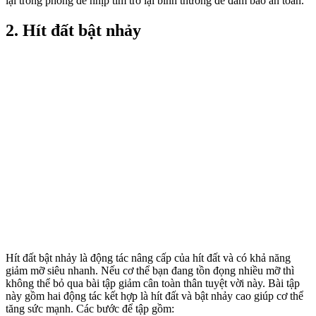
lại trong phòng để nhịp tim trở lại bình thường để đảm bảo an toàn.
2. Hít đất bật nhảy
Hít đất bật nhảy là động tác nâng cấp của hít đất và có khả năng
giảm mỡ siêu nhanh. Nếu cơ thể bạn đang tồn đọng nhiều mỡ thì
không thể bỏ qua bài tập giảm cân toàn thân tuyệt vời này. Bài tập
này gồm hai động tác kết hợp là hít đất và bật nhảy cao giúp cơ thể
tăng sức mạnh. Các bước để tập gồm: