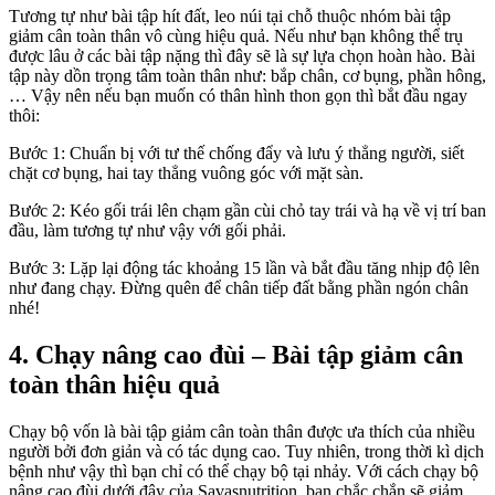
Tương tự như bài tập hít đất, leo núi tại chỗ thuộc nhóm bài tập
giảm cân toàn thân vô cùng hiệu quả. Nếu như bạn không thể trụ
được lâu ở các bài tập nặng thì đây sẽ là sự lựa chọn hoàn hào. Bài
tập này dồn trọng tâm toàn thân như: bắp chân, cơ bụng, phần hông,
… Vậy nên nếu bạn muốn có thân hình thon gọn thì bắt đầu ngay
thôi:
Bước 1: Chuẩn bị với tư thế chống đẩy và lưu ý thẳng người, siết
chặt cơ bụng, hai tay thẳng vuông góc với mặt sàn.
Bước 2: Kéo gối trái lên chạm gần cùi chỏ tay trái và hạ về vị trí ban
đầu, làm tương tự như vậy với gối phải.
Bước 3: Lặp lại động tác khoảng 15 lần và bắt đầu tăng nhịp độ lên
như đang chạy. Đừng quên để chân tiếp đất bằng phần ngón chân
nhé!
4. Chạy nâng cao đùi – Bài tập giảm cân
toàn thân hiệu quả
Chạy bộ vốn là bài tập giảm cân toàn thân được ưa thích của nhiều
người bởi đơn giản và có tác dụng cao. Tuy nhiên, trong thời kì dịch
bệnh như vậy thì bạn chỉ có thể chạy bộ tại nhảy. Với cách chạy bộ
nâng cao đùi dưới đây của Savasnutrition, bạn chắc chắn sẽ giảm