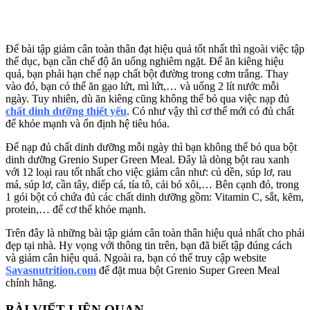
Để bài tập giảm cân toàn thân đạt hiệu quả tốt nhất thì ngoài việc tập
thể dục, bạn cần chế độ ăn uống nghiêm ngặt. Để ăn kiêng hiệu
quả, bạn phải hạn chế nạp chất bột đường trong cơm trắng. Thay
vào đó, bạn có thể ăn gạo lứt, mì lứt,… và uống 2 lít nước mỗi
ngày. Tuy nhiên, dù ăn kiêng cũng không thể bỏ qua việc nạp đủ
chất dinh dưỡng thiết yếu
. Có như vậy thì cơ thể mới có đủ chất
để khỏe mạnh và ổn định hệ tiêu hóa.
Để nạp đủ chất dinh dưỡng mỗi ngày thì bạn không thể bỏ qua bột
dinh dưỡng Grenio Super Green Meal. Đây là dòng bột rau xanh
với 12 loại rau tốt nhất cho việc giảm cân như: củ dền, súp lơ, rau
má, súp lơ, cần tây, diếp cá, tía tô, cải bó xôi,… Bên cạnh đó, trong
1 gói bột có chứa đủ các chất dinh dưỡng gồm: Vitamin C, sắt, kẽm,
protein,… để cơ thể khỏe mạnh.
Trên đây là những bài tập giảm cân toàn thân hiệu quả nhất cho phái
đẹp tại nhà. Hy vọng với thông tin trên, bạn đã biết tập đúng cách
và giảm cân hiệu quả. Ngoài ra, bạn có thể truy cập website
Savasnutrition.com
để đặt mua bột Grenio Super Green Meal
chính hãng.
BÀI VIẾT LIÊN QUAN