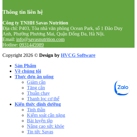
Thông tin liên hệ
Công ty TNHH Savas Nutrition
Địa chỉ: P403, Tòa nhà văn phòng Ocean Park, số 1 Đào Duy
Anh, Phường Phương Mai, Quận Đống Đa, Hà Nội.
Email:
info@savasnutrition.com
Hotline:
0931445989
Copyright 2026 ©
Design by
HVCG Software
Sản Phẩm
Về chúng tôi
Thực đơn ăn uống
Giảm cân
Tăng cân
Thuần chay
Thanh lọc cơ thể
Kiến thức dinh dưỡng
Tinh thần
Kiểm soát cân nặng
Bài luyện tập
Nâng cao sức khỏe
Tin tức Savas