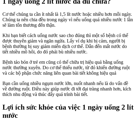
1 ngày uống 2 lít nước đã đủ chưa?
Cơ thể chúng ta cần ít nhất là 1,5 lít nước hoặc nhiều hơn mỗi ngày.
Chúng ta nên chia đều trong ngày vì nếu uống quá nhiều nước 1 lần
sẽ làm tổn thương đến thận.
Khi bạn biết cách uống nước sao cho đúng thì một số bệnh có thể
được thuyên giảm và ngăn ngừa. Lấy ví dụ khi bị cảm, người bị
bệnh thường bị suy giảm miễn dịch cơ thể. Dẫn đến mất nước do
tiết nhiều mồ hôi, do đó phải bù nhiều nước.
Bệnh táo bón ở trẻ em cũng có thể chữa trị hiệu quả bằng uống
nước thường xuyên. Do cơ thể thiếu nước, từ đó khiến đường ruột
và các bộ phận chức năng liên quan bài tiết không hiệu quả
Bạn cần uống nhiều ngụm nước lớn, nuốt nhanh nếu là do vấn đề
về đường ruột. Điều này giúp nước đi tới đại tràng nhanh hơn, kích
thích nhu động và thúc đẩy quá trình bài tiết.
Lợi ích sức khỏe của việc 1 ngày uống 2 lít
nước