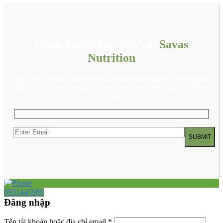
Chào mừng bạn đến với
Savas
Nutrition
Đăng ký Email để nhận ngay
20 công thức nước Detox giảm
cân
và liên tục cập nhật các chương trình ưu đãi đặc biệt khác
nữa nhé.
0931445989
Đăng nhập
Tên tài khoản hoặc địa chỉ email
*