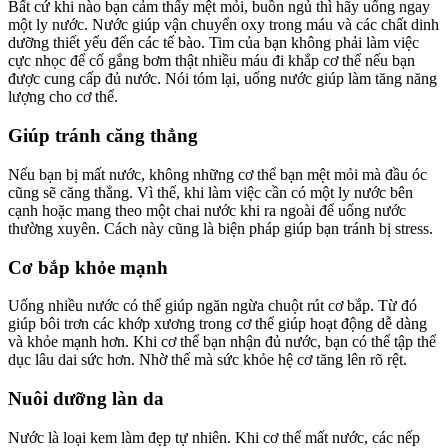
Bất cứ khi nào bạn cảm thấy mệt mỏi, buồn ngủ thì hãy uống ngay
một ly nước. Nước giúp vận chuyển oxy trong máu và các chất dinh
dưỡng thiết yếu đến các tế bào. Tim của bạn không phải làm việc
cực nhọc để cố gắng bơm thật nhiều máu đi khắp cơ thể nếu bạn
được cung cấp đủ nước. Nói tóm lại, uống nước giúp làm tăng năng
lượng cho cơ thể.
Giúp tránh căng thẳng
Nếu bạn bị mất nước, không những cơ thể bạn mệt mỏi mà đầu óc
cũng sẽ căng thẳng. Vì thế, khi làm việc cần có một ly nước bên
cạnh hoặc mang theo một chai nước khi ra ngoài để uống nước
thường xuyên. Cách này cũng là biện pháp giúp bạn tránh bị stress.
Cơ bắp khỏe mạnh
Uống nhiều nước có thể giúp ngăn ngừa chuột rút cơ bắp. Từ đó
giúp bôi trơn các khớp xương trong cơ thể giúp hoạt động dễ dàng
và khỏe mạnh hơn. Khi cơ thể bạn nhận đủ nước, bạn có thể tập thể
dục lâu dai sức hơn. Nhờ thế mà sức khỏe hệ cơ tăng lên rõ rệt.
Nuôi dưỡng làn da
Nước là loại kem làm đẹp tự nhiên. Khi cơ thể mất nước, các nếp