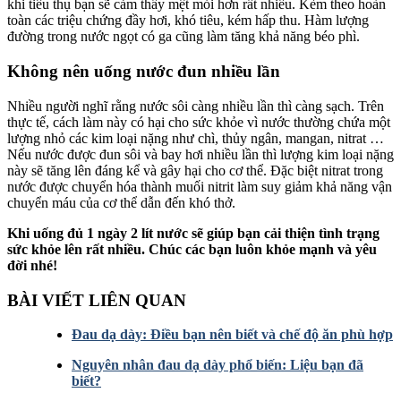
khi tiêu thụ bạn sẽ cảm thấy mệt mỏi hơn rất nhiều. Kèm theo hoàn
toàn các triệu chứng đầy hơi, khó tiêu, kém hấp thu. Hàm lượng
đường trong nước ngọt có ga cũng làm tăng khả năng béo phì.
Không nên uống nước đun nhiều lần
Nhiều người nghĩ rằng nước sôi càng nhiều lần thì càng sạch. Trên
thực tế, cách làm này có hại cho sức khỏe vì nước thường chứa một
lượng nhỏ các kim loại nặng như chì, thủy ngân, mangan, nitrat …
Nếu nước được đun sôi và bay hơi nhiều lần thì lượng kim loại nặng
này sẽ tăng lên đáng kể và gây hại cho cơ thể. Đặc biệt nitrat trong
nước được chuyển hóa thành muối nitrit làm suy giảm khả năng vận
chuyển máu của cơ thể dẫn đến khó thở.
Khi uống đủ 1 ngày 2 lít nước sẽ giúp bạn cải thiện tình trạng
sức khỏe lên rất nhiều. Chúc các bạn luôn khỏe mạnh và yêu
đời nhé!
BÀI VIẾT LIÊN QUAN
Đau dạ dày: Điều bạn nên biết và chế độ ăn phù hợp
Nguyên nhân đau dạ dày phổ biến: Liệu bạn đã
biết?