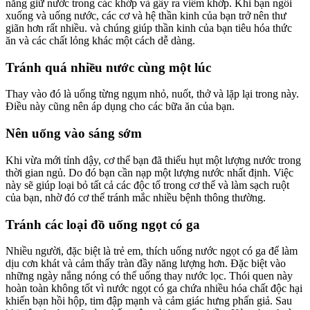
năng giữ nước trong các khớp và gây ra viêm khớp. Khi bạn ngồi
xuống và uống nước, các cơ và hệ thần kinh của bạn trở nên thư
giãn hơn rất nhiều. và chúng giúp thần kinh của bạn tiêu hóa thức
ăn và các chất lỏng khác một cách dễ dàng.
Tránh quá nhiều nước cùng một lúc
Thay vào đó là uống từng ngụm nhỏ, nuốt, thở và lặp lại trong này.
Điều này cũng nên áp dụng cho các bữa ăn của bạn.
Nên uống vào sáng sớm
Khi vừa mới tỉnh dậy, cơ thể bạn đã thiếu hụt một lượng nước trong
thời gian ngủ. Do đó bạn cần nạp một lượng nước nhất định. Việc
này sẽ giúp loại bỏ tất cả các độc tố trong cơ thể và làm sạch ruột
của bạn, nhờ đó cơ thể tránh mắc nhiều bệnh thông thường.
Tránh các loại đồ uống ngọt có ga
Nhiều người, đặc biệt là trẻ em, thích uống nước ngọt có ga để làm
dịu cơn khát và cảm thấy tràn đầy năng lượng hơn. Đặc biệt vào
những ngày nắng nóng có thể uống thay nước lọc. Thói quen này
hoàn toàn không tốt vì nước ngọt có ga chứa nhiều hóa chất độc hại
khiến bạn hồi hộp, tim đập mạnh và cảm giác hưng phấn giả. Sau