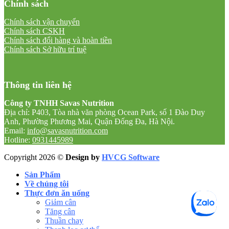
Chính sách
Chính sách vận chuyển
Chính sách CSKH
Chính sách đổi hàng và hoàn tiền
Chính sách Sở hữu trí tuệ
Thông tin liên hệ
Công ty TNHH Savas Nutrition
Địa chỉ: P403, Tòa nhà văn phòng Ocean Park, số 1 Đào Duy
Anh, Phường Phương Mai, Quận Đống Đa, Hà Nội.
Email:
info@savasnutrition.com
Hotline:
0931445989
Copyright 2026 ©
Design by
HVCG Software
Sản Phẩm
Về chúng tôi
Thực đơn ăn uống
Giảm cân
Tăng cân
Thuần chay