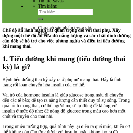
Tin tức Savas
Tìm kiếm:
Chưa có sản phẩm trong giỏ
Chế độ ăn lành mạnh rất quan trọng đối với thai phụ. Xây
hàng.
dựng một chế độ ăn vừa đủ năng lượng và các chất dinh dưỡng
cân đối;
sẽ hỗ trợ cho việc phòng ngừa và điều trị tiểu đường
khi mang thai.
1. Tiểu đường khi mang (tiểu đường thai
kỳ) là gì?
Bệnh tiểu đường thai kỳ xảy ra ở phụ nữ mang thai. Đây là tình
trạng rối loạn chuyển hóa insulin của cơ thể.
Vai trò của hormone insulin là giúp glucose trong máu di chuyển
đến các tế bào; để tạo ra năng lượng cần thiết duy trì sự sống. Trong
quá trình mang thai, cơ thể người mẹ sẽ tự động đề kháng với
insulin ở mức độ nhẹ; để nồng độ glucose trong máu cao hơn một
chút và truyền cho thai nhi.
Trong nhiều trường hợp, quá trình này lại diễn ra quá mức; khiến cơ
thể không còn đáp ứng được với insulin hoặc không tạo ra đủ