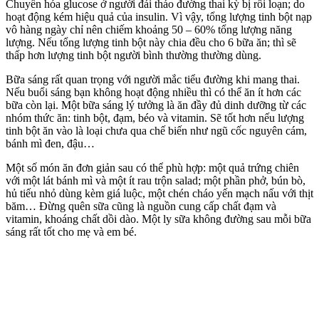
Chuyển hóa glucose ở người đái tháo đường thai kỳ bị rối loạn; do
hoạt động kém hiệu quả của insulin. Vì vậy, tổng lượng tinh bột nạp
vô hàng ngày chỉ nên chiếm khoảng 50 – 60% tổng lượng năng
lượng. Nếu tổng lượng tinh bột này chia đều cho 6 bữa ăn; thì sẽ
thấp hơn lượng tinh bột người bình thường thường dùng.
Bữa sáng rất quan trọng với người mắc tiểu đường khi mang thai.
Nếu buổi sáng bạn không hoạt động nhiều thì có thể ăn ít hơn các
bữa còn lại. Một bữa sáng lý tưởng là ăn đầy đủ dinh dưỡng từ các
nhóm thức ăn: tinh bột, đạm, béo và vitamin. Sẽ tốt hơn nếu lượng
tinh bột ăn vào là loại chưa qua chế biến như ngũ cốc nguyên cám,
bánh mì đen, đậu…
Một số món ăn đơn giản sau có thể phù hợp: một quả trứng chiên
với một lát bánh mì và một ít rau trộn salad; một phần phở, bún bò,
hủ tiếu nhỏ dùng kèm giá luộc, một chén cháo yến mạch nấu với thịt
băm… Đừng quên sữa cũng là nguồn cung cấp chất đạm và
vitamin, khoáng chất dồi dào. Một ly sữa không đường sau mỗi bữa
sáng rất tốt cho mẹ và em bé.