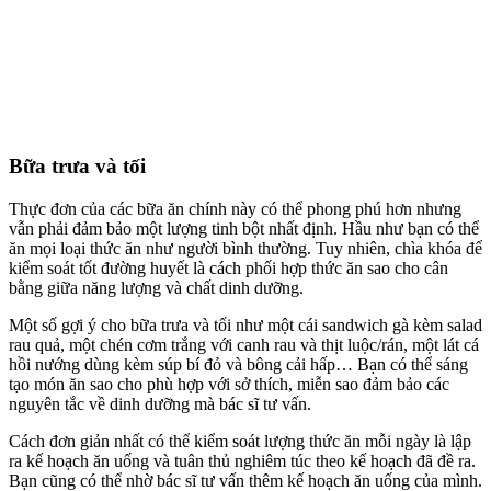
Bữa trưa và tối
Thực đơn của các bữa ăn chính này có thể phong phú hơn nhưng
vẫn phải đảm bảo một lượng tinh bột nhất định. Hầu như bạn có thể
ăn mọi loại thức ăn như người bình thường. Tuy nhiên, chìa khóa để
kiểm soát tốt đường huyết là cách phối hợp thức ăn sao cho cân
bằng giữa năng lượng và chất dinh dưỡng.
Một số gợi ý cho bữa trưa và tối như một cái sandwich gà kèm salad
rau quả, một chén cơm trắng với canh rau và thịt luộc/rán, một lát cá
hồi nướng dùng kèm súp bí đỏ và bông cải hấp… Bạn có thể sáng
tạo món ăn sao cho phù hợp với sở thích, miễn sao đảm bảo các
nguyên tắc về dinh dưỡng mà bác sĩ tư vấn.
Cách đơn giản nhất có thể kiểm soát lượng thức ăn mỗi ngày là lập
ra kế hoạch ăn uống và tuân thủ nghiêm túc theo kế hoạch đã đề ra.
Bạn cũng có thể nhờ bác sĩ tư vấn thêm kế hoạch ăn uống của mình.