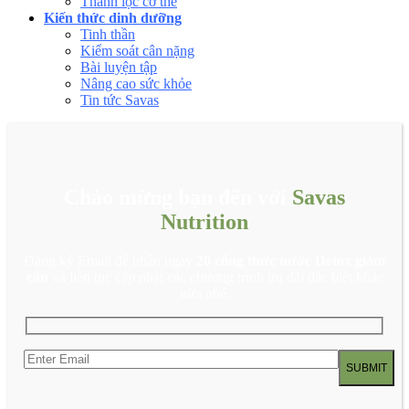
Thanh lọc cơ thể
Kiến thức dinh dưỡng
Tinh thần
Kiểm soát cân nặng
Bài luyện tập
Nâng cao sức khỏe
Tin tức Savas
Chào mừng bạn đến với
Savas
Nutrition
Đăng ký Email để nhận ngay
20 công thức nước Detox giảm
cân
và liên tục cập nhật các chương trình ưu đãi đặc biệt khác
nữa nhé.