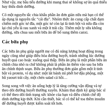
Như vậy, mẹ bầu tiểu đường khi mang thai sẽ không sợ ăn quá thiếu
hay thừa dinh dưỡng.
Có một nguyên tắc chia khẩu phần ăn đơn giản nữa mà bạn có thể
áp dụng là nguyên tắc “cái đĩa”. Nhóm thức ăn cung cấp chất đạm
chiếm một góc tư đĩa, một góc tư còn lại là tinh bột và nửa đĩa còn
lại chủ yếu là rau xanh và một ít trái cây. Thêm một ly sữa không
đường, sữa chua sau mỗi bữa ăn để bổ sung thêm canxi.
Các bữa phụ
Các bữa ăn phụ giúp người mẹ có đủ năng lượng hoạt động trong
ngày cũng như giúp điều hòa đường huyết, tránh những lúc đường
huyết quá cao hoặc xuống quá thấp. Bữa ăn phụ là một phần bữa ăn
chính chia nhỏ ra chứ không phải là phần ăn thêm vào sau ba bữa
ăn chính thịnh soạn. Bữa ăn phụ thường đơn giản gồm một ít tinh
bột và protein, ví dụ như: một lát bánh mì phết bơ đậu phộng, một
hũ yaourt trái cây, một chén salad cá hồi…
Song song với việc ăn uống hợp lý là tăng cường vận động và tự
theo dõi đường huyết thường xuyên. Khám thai định kỳ giúp bác sĩ
có thể theo dõi tình trạng sức khỏe của bạn và điều chỉnh chế độ
dinh dưỡng kịp thời. Khi cần thiết, bác sĩ có thể kê toa thêm insulin
để đường huyết được kiểm soát tốt hơn.