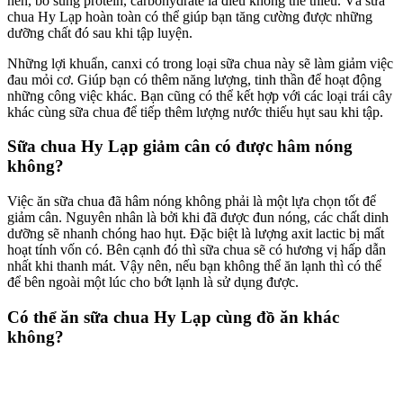
nên, bổ sung protein, carbohydrate là điều không thể thiếu. Và sữa
chua Hy Lạp hoàn toàn có thể giúp bạn tăng cường được những
dưỡng chất đó sau khi tập luyện.
Những lợi khuẩn, canxi có trong loại sữa chua này sẽ làm giảm việc
đau mỏi cơ. Giúp bạn có thêm năng lượng, tinh thần để hoạt động
những công việc khác. Bạn cũng có thể kết hợp với các loại trái cây
khác cùng sữa chua để tiếp thêm lượng nước thiếu hụt sau khi tập.
Sữa chua Hy Lạp giảm cân có được hâm nóng
không?
Việc ăn sữa chua đã hâm nóng không phải là một lựa chọn tốt để
giảm cân. Nguyên nhân là bởi khi đã được đun nóng, các chất dinh
dưỡng sẽ nhanh chóng hao hụt. Đặc biệt là lượng axit lactic bị mất
hoạt tính vốn có. Bên cạnh đó thì sữa chua sẽ có hương vị hấp dẫn
nhất khi thanh mát. Vậy nên, nếu bạn không thể ăn lạnh thì có thể
để bên ngoài một lúc cho bớt lạnh là sử dụng được.
Có thể ăn sữa chua Hy Lạp cùng đồ ăn khác
không?