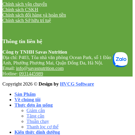
Chính sách vận chuyển
Chính sách CSKH
Chính sách đổi hàng và hoàn tiền
Chính sách Sở hữu trí tuệ
Thông tin liên hệ
Công ty TNHH Savas Nutrition
Địa chỉ: P403, Tòa nhà văn phòng Ocean Park, số 1 Đào Duy
Anh, Phường Phương Mai, Quận Đống Đa, Hà Nội.
Email:
info@savasnutrition.com
Hotline:
0931445989
Copyright 2026 ©
Design by
HVCG Software
Sản Phẩm
Về chúng tôi
Thực đơn ăn uống
Giảm cân
Tăng cân
Thuần chay
Thanh lọc cơ thể
Kiến thức dinh dưỡng