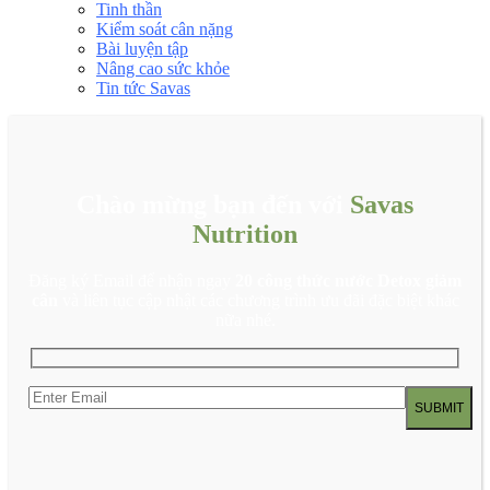
Tinh thần
Kiểm soát cân nặng
Bài luyện tập
Nâng cao sức khỏe
Tin tức Savas
Chào mừng bạn đến với
Savas
Nutrition
Đăng ký Email để nhận ngay
20 công thức nước Detox giảm
cân
và liên tục cập nhật các chương trình ưu đãi đặc biệt khác
nữa nhé.