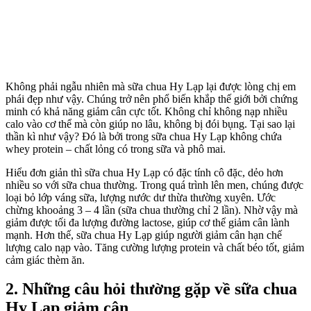
Không phải ngẫu nhiên mà sữa chua Hy Lạp lại được lòng chị em
phái đẹp như vậy. Chúng trở nên phổ biến khắp thế giới bởi chứng
minh có khả năng giảm cân cực tốt. Không chỉ không nạp nhiều
calo vào cơ thể mà còn giúp no lâu, không bị đói bụng. Tại sao lại
thần kì như vậy? Đó là bởi trong sữa chua Hy Lạp không chứa
whey protein – chất lỏng có trong sữa và phô mai.
Hiểu đơn giản thì sữa chua Hy Lạp có đặc tính cô đặc, dẻo hơn
nhiều so với sữa chua thường. Trong quá trình lên men, chúng được
loại bỏ lớp váng sữa, lượng nước dư thừa thường xuyên. Ước
chừng khooảng 3 – 4 lần (sữa chua thường chỉ 2 lần). Nhờ vậy mà
giảm được tối đa lượng đường lactose, giúp cơ thể giảm cân lành
mạnh. Hơn thế, sữa chua Hy Lạp giúp người giảm cân hạn chế
lượng calo nạp vào. Tăng cường lượng protein và chất béo tốt, giảm
cảm giác thèm ăn.
2. Những câu hỏi thường gặp về sữa chua
Hy Lạp giảm cân