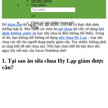
Tin tức Savas
Tìm kiếm:
Chưa có sản phẩm trong giỏ
Để
giảm cân
thì ngoài việc tập luyện, còn cần có thực đơn dinh
hàng.
dưỡng hợp lý. Bên cạnh các món ăn
eat clean
thì việc sử dụng
bột
dinh dưỡng
,
nước ép
hay sữa chua là điều không thể thiếu. Trong
số đó, bạn không thể không sử dụng
sữa chua Hy Lạp
– loại sữa
chua cực tốt cho người đang muốn giảm cân. Tuy nhiên, không phải
ai cũng biết tới sữa chua này. Nếu bạn chưa biết thì hãy theo dõi
ngay bài viết này của Savas Nutrition nhé!
1. Tại sao ăn sữa chua Hy Lạp giảm được
cân?