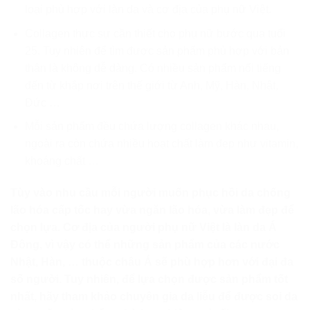
loại phù hợp với làn da và cơ địa của phụ nữ Việt.
Collagen thực sự cần thiết cho phụ nữ bước qua tuổi
25. Tuy nhiên để tìm được sản phẩm phù hợp với bản
thân là không dễ dàng. Có nhiều sản phẩm nổi tiếng
đến từ khắp nơi trên thế giới từ Anh, Mỹ, Hàn, Nhật,
Đức …
Mỗi sản phẩm đều chứa lượng collagen khác nhau,
ngoài ra còn chứa nhiều hoạt chất làm đẹp như vitamin,
khoáng chất …
Tùy vào nhu cầu mỗi người muốn phục hồi da chống
lão hóa cấp tốc hay vừa ngăn lão hóa, vừa làm đẹp để
chọn lựa. Cơ địa của người phụ nữ Việt là làn da Á
Đông, vì vậy có thể những sản phẩm của các nước
Nhật, Hàn, … thuộc châu Á sẽ phù hợp hơn với đại đa
số người. Tuy nhiên, để lựa chọn được sản phẩm tốt
nhất, hãy tham khảo chuyên gia da liễu để được soi da