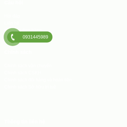
Câu hỏi
Hỏi đáp
Liên hệ
Kiểm tra đơn hàng
0931445989
Chính sách
Chính sách vận chuyển
Chính sách CSKH
Chính sách đổi hàng và hoàn tiền
Chính sách Sở hữu trí tuệ
Thông tin liên hệ