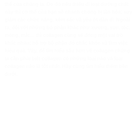
thể của chúng ta. Do đó nếu thiếu đi loại dưỡng chất
này thì cơ thể của bạn sẽ nhanh chóng bị lão hóa; suy
giảm các chức năng, kém sắc và yếu ớt dần đi. Ngoài
ra, đối với những bộ phận khác như xương, sụn, tóc,
móng, mắt… thì collagen cũng sẽ đóng một vai trò
khác nhau; hỗ trợ bộ phận đó chắc khỏe và làm việc
hiệu quả. Vậy, để tìm hiểu sâu hơn về collagen chúng
ta cần phải biết collagen có những loại nào và loại
collagen nào là tốt nhất. Hãy cùng tìm hiểu thêm bên
dưới.