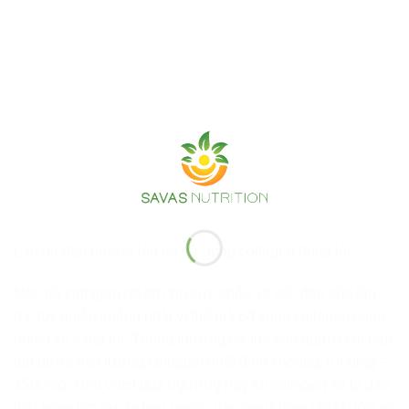
Làn da đẹp nhất là làn da sử dụng collagen đúng lúc.
Mặc dù collagen rất tốt cho sức khỏe và sắc đẹp của làn
da, tuy nhiên không phải vì thế mà bổ sung collagen càng
nhiều sẽ càng tốt. Thông thường cơ thể con người chỉ hấp
thu được một lượng collagen nhất định khoảng 1000mg –
1500mg. Nếu vượt quá ngưỡng này thì collagen sẽ bị đào
thải ngay lập tức ra bên ngoài, gây ra sự lãng phí rất lớn và