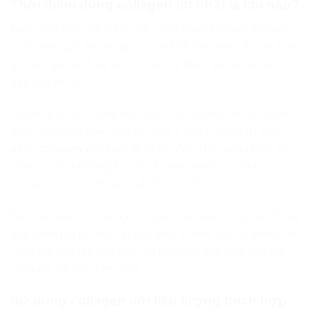
Thời điểm dùng collagen tốt nhất là khi nào?
Bạn cũng nên chú ý đến thời gian uống khoảng 30 phút
trước khi ngủ; để collagen có thể dễ dàng hấp thu và tham
gia vào quá trình tái tạo tế bào, cải thiện sức khỏe và vẻ
đẹp của làn da.
Ngoài ra chị em cũng nên lưu ý một số mẹo để collagen
được phát huy hiệu quả tốt nhất. Chẳng hạn như: Nên
uống collagen vào buổi tối là tốt nhất. Nên uống kèm với
nhiều nước kết hợp ăn với các thực phẩm có chứa
collagen; chăm chỉ tập luyện thể dục thể thao.
Đặc biệt sau khi – dùng collagen các bạn không nên dung
nạp thêm bất kỳ thức ăn nào nhé. Vì như vậy sẽ khiến cho
collagen hòa lẫn vào thức ăn dẫn đến quá trình hấp thụ
collagen trở nên kém hơn.
Sử dụng collagen với liều lượng thích hợp