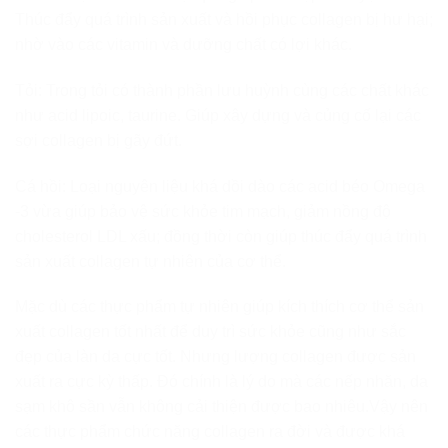
Thúc đẩy quá trình sản xuất và hồi phục collagen bị hư hại;
nhờ vào các vitamin và dưỡng chất có lợi khác.
Tỏi: Trong tỏi có thành phần lưu huỳnh cùng các chất khác
như acid lipoic, taurine. Giúp xây dựng và củng cố lại các
sợi collagen bị gãy đứt.
Cá hồi: Loại nguyên liệu khá dồi dào các acid béo Omega
-3 vừa giúp bảo vệ sức khỏe tim mạch, giảm nồng độ
cholesterol LDL xấu; đồng thời còn giúp thúc đẩy quá trình
sản xuất collagen tự nhiên của cơ thể.
Mặc dù các thực phẩm tự nhiên giúp kích thích cơ thể sản
xuất collagen tốt nhất để duy trì sức khỏe cũng như sắc
đẹp của làn da cực tốt. Nhưng lượng collagen được sản
xuất ra cực kỳ thấp. Đó chính là lý do mà các nếp nhăn, da
sạm khô sần vẫn không cải thiện được bao nhiêu.Vậy nên
các thực phẩm chức năng collagen ra đời và được khá