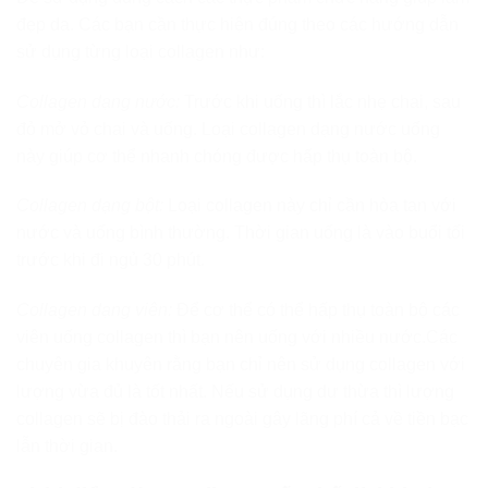
đẹp da. Các bạn cần thực hiện đúng theo các hướng dẫn
sử dụng từng loại collagen như:
Collagen dạng nước:
Trước khi uống thì lắc nhẹ chai, sau
đỏ mở vỏ chai và uống. Loại collagen dạng nước uống
này giúp cơ thể nhanh chóng được hấp thụ toàn bộ.
Collagen dạng bột:
Loại collagen này chỉ cần hòa tan với
nước và uống bình thường. Thời gian uống là vào buổi tối
trước khi đi ngủ 30 phút.
Collagen dạng viên:
Để cơ thể có thể hấp thụ toàn bộ các
viên uống collagen thì bạn nên uống với nhiều nước.Các
chuyên gia khuyên rằng bạn chỉ nên sử dụng collagen với
lượng vừa đủ là tốt nhất. Nếu sử dụng dư thừa thì lượng
collagen sẽ bị đào thải ra ngoài gây lãng phí cả về tiền bạc
lẫn thời gian.