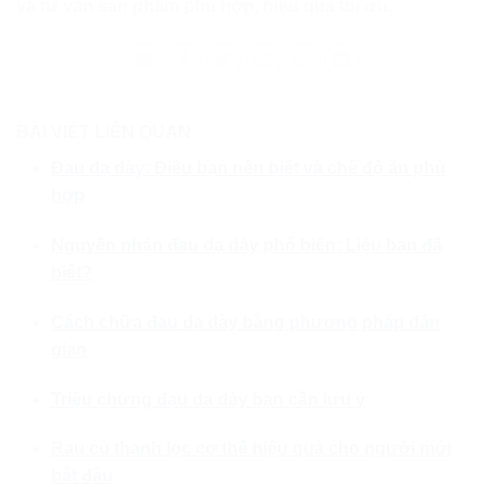
và tư vấn sản phẩm phù hợp, hiệu quả tối ưu.
BÀI VIẾT LIÊN QUAN
Đau dạ dày: Điều bạn nên biết và chế độ ăn phù
hợp
Nguyên nhân đau dạ dày phổ biến: Liệu bạn đã
biết?
Cách chữa đau dạ dày bằng phương pháp dân
gian
Triệu chứng đau dạ dày bạn cần lưu ý
Rau củ thanh lọc cơ thể hiệu quả cho người mới
bắt đầu