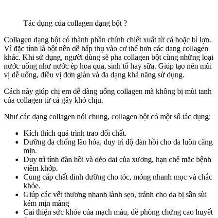
Tác dụng của collagen dạng bột ?
Collagen dạng bột có thành phần chính chiết xuất từ cá hoặc bì lợn.
Vì đặc tính là bột nên dễ hấp thụ vào cơ thể hơn các dạng collagen
khác. Khi sử dụng, người dùng sẽ pha collagen bột cùng những loại
nước uống như nước ép hoa quả, sinh tố hay sữa. Giúp tạo nên mùi
vị dễ uống, điều vị đơn giản và đa dạng khả năng sử dụng.
Cách này giúp chị em dễ dàng uống collagen mà không bị mùi tanh
của collagen từ cá gây khó chịu.
Như các dạng collagen nói chung, collagen bột có một số tác dụng:
Kích thích quá trình trao đổi chất.
Dưỡng da chống lão hóa, duy trì độ đàn hồi cho da luôn căng
mịn.
Duy trì tính đàn hồi và dẻo dai của xương, hạn chế mắc bệnh
viêm khớp.
Cung cấp chất dinh dưỡng cho tóc, móng nhanh mọc và chắc
khỏe.
Giúp các vết thương nhanh lành sẹo, tránh cho da bị sần sùi
kém mịn màng
Cải thiện sức khỏe của mạch máu, đề phòng chứng cao huyết