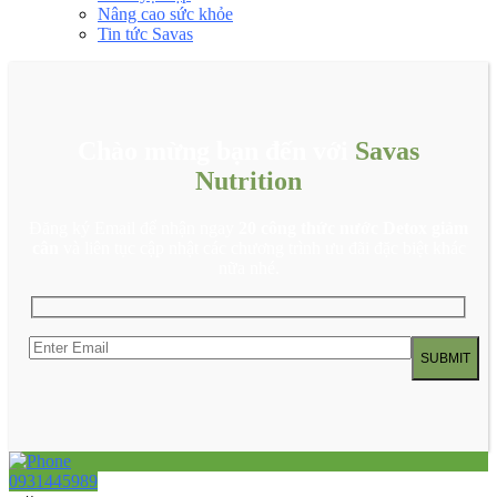
Nâng cao sức khỏe
Tin tức Savas
Chào mừng bạn đến với
Savas
Nutrition
Đăng ký Email để nhận ngay
20 công thức nước Detox giảm
cân
và liên tục cập nhật các chương trình ưu đãi đặc biệt khác
nữa nhé.
0931445989