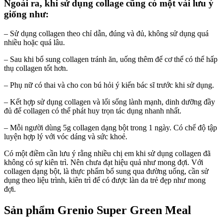
Ngoài ra, khi sử dụng collage cũng có một vài lưu ý
giống như:
– Sử dụng collagen theo chỉ dẫn, đúng và đủ, không sử dụng quá
nhiều hoặc quá lâu.
– Sau khi bổ sung collagen tránh ăn, uống thêm để cơ thể có thể hấp
thụ collagen tốt hơn.
– Phụ nữ có thai và cho con bú hỏi ý kiến bác sĩ trước khi sử dụng.
– Kết hợp sử dụng collagen và lối sống lành mạnh, dinh dưỡng đầy
đủ để collagen có thể phát huy trọn tác dụng nhanh nhất.
– Mỗi người dùng 5g collagen dạng bột trong 1 ngày. Có chế độ tập
luyện hợp lý với vóc dáng và sức khoẻ.
Có một điềm cần lưu ý rằng nhiều chị em khi sử dụng collagen đã
không có sự kiên trì. Nên chưa đạt hiệu quả như mong đợi. Với
collagen dạng bột, là thực phẩm bổ sung qua đường uống, cần sử
dụng theo liệu trình, kiên trì để có được làn da trẻ đẹp như mong
đợi.
Sản phẩm Grenio Super Green Meal