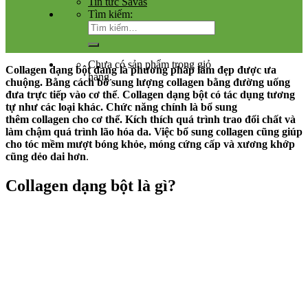
Tin tức Savas
Tìm kiếm:
Chưa có sản phẩm trong giỏ
Collagen dạng bột đang là phương pháp làm đẹp được ưa
hàng.
chuộng. Bằng cách bổ sung lượng collagen bằng đường uống
đưa trực tiếp vào cơ
thể
.
Collagen dạng bột có tác dụng tương
tự như các loại khác. Chức năng chính là bổ sung
thêm collagen cho cơ thể. Kích thích quá trình trao đổi chất và
làm chậm quá trình lão hóa da. Việc bổ sung collagen cũng giúp
cho tóc mềm mượt bóng khỏe, móng cứng cấp và xương khớp
cũng dẻo dai hơn
.
Collagen dạng bột là gì?