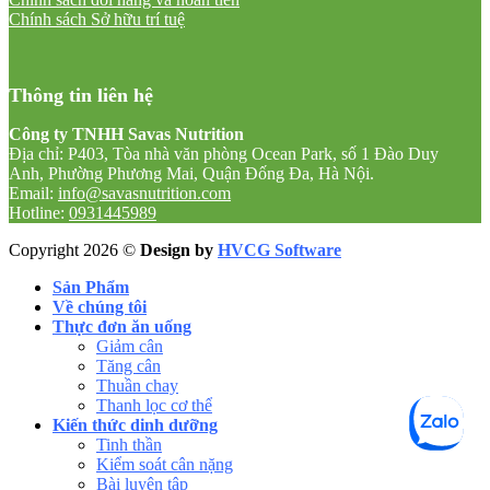
Chính sách Sở hữu trí tuệ
Thông tin liên hệ
Công ty TNHH Savas Nutrition
Địa chỉ: P403, Tòa nhà văn phòng Ocean Park, số 1 Đào Duy
Anh, Phường Phương Mai, Quận Đống Đa, Hà Nội.
Email:
info@savasnutrition.com
Hotline:
0931445989
Copyright 2026 ©
Design by
HVCG Software
Sản Phẩm
Về chúng tôi
Thực đơn ăn uống
Giảm cân
Tăng cân
Thuần chay
Thanh lọc cơ thể
Kiến thức dinh dưỡng
Tinh thần
Kiểm soát cân nặng
Bài luyện tập