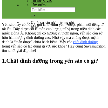
Tin tức Savas
Tìm kiếm:
Chưa có sản phẩm trong giỏ
Yến sào hay còn được gọi là tổ chim yến – dược phẩm nối tiếng từ
hàng.
rất lâu. Đây được coi là món cao lượng mĩ vị trong triều đình các
nước Đông Á. Không chỉ có hương vị thơm ngon, yến sào còn sở
hữu hàm lượng dinh dưỡng cao. Nhờ vậy mà chúng được mệnh
danh là “thần dược” chữa bách bệnh. Vậy các
chất dinh dưỡng
trong yến sào có tác dụng gì với sức khỏe? Hãy cùng Savasnutrition
tìm ra lời giải đáp nhé!
1.Chất dinh dưỡng trong yến sào có gì?