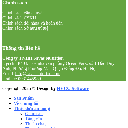
Chính sách
Chính sách vận chuyển
Chính sách CSKH
Chính sách đổi hàng và hoàn tiền
Chính sách Sở hữu trí tuệ
Thông tin liên hệ
Công ty TNHH Savas Nutrition
Địa chỉ: P403, Tòa nhà văn phòng Ocean Park, số 1 Đào Duy
Anh, Phường Phương Mai, Quận Đống Đa, Hà Nội.
Email:
info@savasnutrition.com
Hotline:
0931445989
Copyright 2026 ©
Design by
HVCG Software
Sản Phẩm
Về chúng tôi
Thực đơn ăn uống
Giảm cân
Tăng cân
Thuần chay