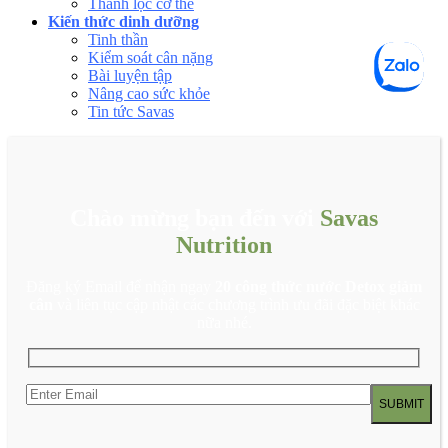
Thanh lọc cơ thể
Kiến thức dinh dưỡng
Tinh thần
Kiểm soát cân nặng
Bài luyện tập
Nâng cao sức khỏe
Tin tức Savas
Chào mừng bạn đến với
Savas
Nutrition
Đăng ký Email để nhận ngay
20 công thức nước Detox giảm
cân
và liên tục cập nhật các chương trình ưu đãi đặc biệt khác
nữa nhé.