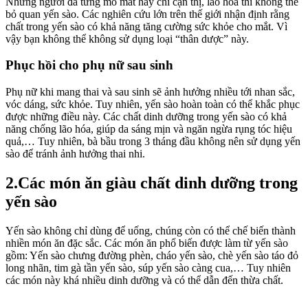
Những người đã từng mổ mắt hay chỉ cận thị, lão hóa thì không thể
bỏ quan yến sào. Các nghiên cứu lớn trên thế giới nhận định rằng
chất trong yến sào có khả năng tăng cường sức khỏe cho mắt. Vì
vậy bạn không thể không sử dụng loại “thân dược” này.
Phục hồi cho phụ nữ sau sinh
Phụ nữ khi mang thai và sau sinh sẽ ảnh hưởng nhiều tới nhan sắc,
vóc dáng, sức khỏe. Tuy nhiên, yến sào hoàn toàn có thể khắc phục
được những điều này. Các chất dinh dưỡng trong yến sào có khả
năng chống lão hóa, giúp da sáng mịn và ngăn ngừa rụng tóc hiệu
quả,… Tuy nhiên, bà bầu trong 3 tháng đầu không nên sử dụng yến
sào để tránh ảnh hưởng thai nhi.
2.Các món ăn giàu chất dinh dưỡng trong
yến sào
Yến sào không chỉ dùng để uống, chúng còn có thể chế biến thành
nhiền món ăn đặc sắc. Các món ăn phổ biến được làm từ yến sào
gồm: Yến sào chưng đường phèn, cháo yến sào, chè yến sào táo đỏ
long nhãn, tim gà tần yến sào, súp yến sào càng cua,… Tuy nhiên
các món này khá nhiều dinh dưỡng và có thể dẫn đến thừa chất.