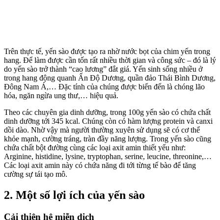
Trên thực tế, yến sào được tạo ra nhờ nước bọt của chim yến trong
hang. Để làm được cần tốn rất nhiều thời gian và công sức – đó là lý
do yến sào trở thành “cao lương” đắt giá. Yến sinh sống nhiều ở
trong hang động quanh Ấn Độ Dương, quần đảo Thái Bình Dương,
Đông Nam Á,… Đặc tính của chúng được biến đến là chóng lão
hóa, ngăn ngừa ung thư,… hiệu quả.
Theo các chuyên gia dinh dưỡng, trong 100g yến sào có chứa chất
dinh dưỡng tới 345 kcal. Chúng còn có hàm lượng protein và canxi
dồi dào. Nhờ vậy mà người thường xuyên sử dụng sẽ có cơ thể
khỏe mạnh, cường tráng, tràn đầy năng lượng. Trong yến sào cũng
chứa chất bột đường cùng các loại axit amin thiết yếu như:
Arginine, histidine, lysine, tryptophan, serine, leucine, threonine,…
Các loại axit amin này có chứa năng đi tới từng tế bào để tăng
cường sự tái tạo mô.
2. Một số lợi ích của yến sào
Cải thiện hệ miễn dịch