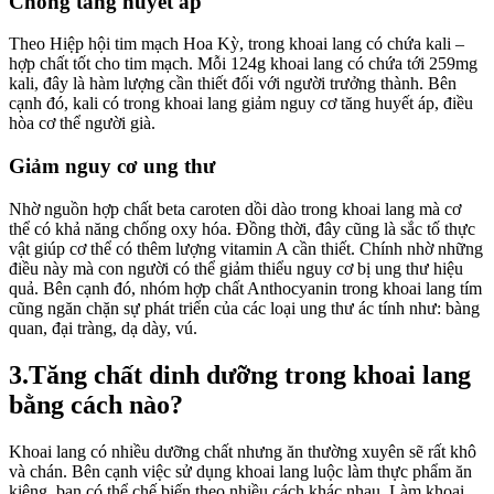
Chống tăng huyết áp
Theo Hiệp hội tim mạch Hoa Kỳ, trong khoai lang có chứa kali –
hợp chất tốt cho tim mạch. Mỗi 124g khoai lang có chứa tới 259mg
kali, đây là hàm lượng cần thiết đối với người trưởng thành. Bên
cạnh đó, kali có trong khoai lang giảm nguy cơ tăng huyết áp, điều
hòa cơ thể người già.
Giảm nguy cơ ung thư
Nhờ nguồn hợp chất beta caroten dồi dào trong khoai lang mà cơ
thể có khả năng chống oxy hóa. Đồng thời, đây cũng là sắc tố thực
vật giúp cơ thể có thêm lượng vitamin A cần thiết. Chính nhờ những
điều này mà con người có thể giảm thiểu nguy cơ bị ung thư hiệu
quả. Bên cạnh đó, nhóm hợp chất Anthocyanin trong khoai lang tím
cũng ngăn chặn sự phát triển của các loại ung thư ác tính như: bàng
quan, đại tràng, dạ dày, vú.
3.Tăng chất dinh dưỡng trong khoai lang
bằng cách nào?
Khoai lang có nhiều dưỡng chất nhưng ăn thường xuyên sẽ rất khô
và chán. Bên cạnh việc sử dụng khoai lang luộc làm thực phẩm ăn
kiêng, bạn có thể chế biến theo nhiều cách khác nhau. Làm khoai