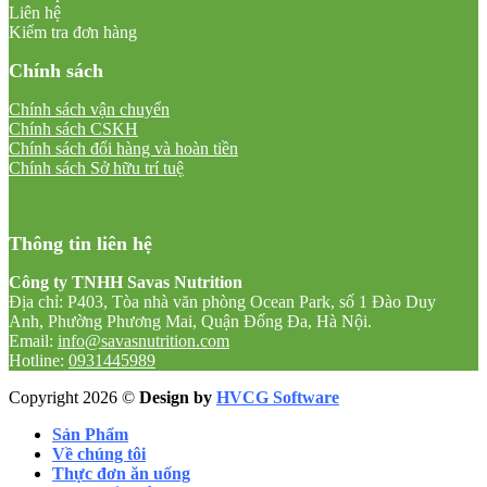
Liên hệ
Kiểm tra đơn hàng
Chính sách
Chính sách vận chuyển
Chính sách CSKH
Chính sách đổi hàng và hoàn tiền
Chính sách Sở hữu trí tuệ
Thông tin liên hệ
Công ty TNHH Savas Nutrition
Địa chỉ: P403, Tòa nhà văn phòng Ocean Park, số 1 Đào Duy
Anh, Phường Phương Mai, Quận Đống Đa, Hà Nội.
Email:
info@savasnutrition.com
Hotline:
0931445989
Copyright 2026 ©
Design by
HVCG Software
Sản Phẩm
Về chúng tôi
Thực đơn ăn uống