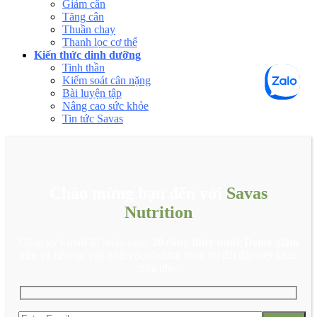
Giảm cân
Tăng cân
Thuần chay
Thanh lọc cơ thể
Kiến thức dinh dưỡng
Tinh thần
Kiểm soát cân nặng
Bài luyện tập
Nâng cao sức khỏe
Tin tức Savas
Chào mừng bạn đến với
Savas
Nutrition
Đăng ký Email để nhận ngay
20 công thức nước Detox giảm
cân
và liên tục cập nhật các chương trình ưu đãi đặc biệt khác
nữa nhé.