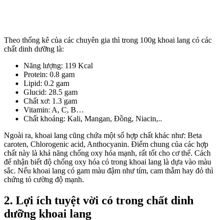
Theo thống kê của các chuyên gia thì trong 100g khoai lang có các
chất dinh dưỡng là:
Năng lượng: 119 Kcal
Protein: 0.8 gam
Lipid: 0.2 gam
Glucid: 28.5 gam
Chất xơ: 1.3 gam
Vitamin: A, C, B…
Chất khoáng: Kali, Mangan, Đồng, Niacin,..
Ngoài ra, khoai lang cũng chứa một số hợp chất khác như: Beta
caroten, Chlorogenic acid, Anthocyanin. Điểm chung của các hợp
chất này là khả năng chống oxy hóa mạnh, rất tốt cho cơ thể. Cách
để nhận biết độ chống oxy hóa có trong khoai lang là dựa vào màu
sắc. Nếu khoai lang có gam màu đậm như tím, cam thẫm hay đỏ thì
chứng tỏ cường độ mạnh.
2. Lợi ích tuyệt vời có trong chất dinh
dưỡng khoai lang