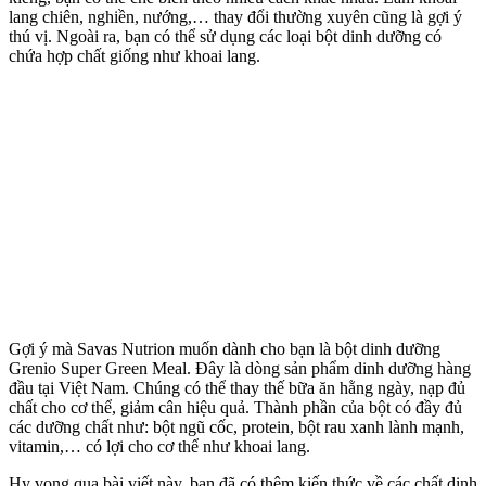
lang chiên, nghiền, nướng,… thay đổi thường xuyên cũng là gợi ý
thú vị. Ngoài ra, bạn có thể sử dụng các loại bột dinh dưỡng có
chứa hợp chất giống như khoai lang.
Gợi ý mà Savas Nutrion muốn dành cho bạn là bột dinh dưỡng
Grenio Super Green Meal. Đây là dòng sản phẩm dinh dưỡng hàng
đầu tại Việt Nam. Chúng có thể thay thế bữa ăn hằng ngày, nạp đủ
chất cho cơ thể, giảm cân hiệu quả. Thành phần của bột có đầy đủ
các dưỡng chất như: bột ngũ cốc, protein, bột rau xanh lành mạnh,
vitamin,… có lợi cho cơ thể như khoai lang.
Hy vọng qua bài viết này, bạn đã có thêm kiến thức về các chất dinh