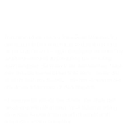
Thực phẩm bổ sung Grenio Super Green Meal với công
thức chuẩn của Bộ Y tế kiểm định, có chứa đủ các chất
dinh dưỡng. Chỉ với 1 – 3 gói một ngày, bạn đã có thể thay
thế bữa ăn mà vẫn có đủ dinh dưỡng. Đối với những
người đang giảm cân thì đây là lựa chọn hoàn hảo. Thành
phần chứa các loại rau tốt như bí đỏ, súp lơ, cần tây, diếp
xá, cà rốt, tía tô, hoa đậu biếc,… hứa hẹn sẽ mang tới cho
phái đẹp cơ thể trong mơ với đủ dưỡng chất.
Hy vọng qua bài viết này, bạn đã hiểu thêm về các chất
dinh dưỡng nhiều năng lượng. Ngoài ra, bạn có thể truy
cập website Savasnutrition.com để đặt mua bột dinh
dưỡng Grenio Super Green Meal.