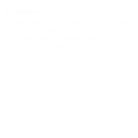
3. Chất béo
Chất béo là chất dinh dưỡng nhiều năng lượng bởi chúng
giúp hấp thu các vitamin cần thiết như A, D, E, K. Chất béo
là thành phần chính của màng tế bào, đặc biệt là các tế
bào thần kinh. Chúng cũng có chức năng tạo ra một số
hormon như: testosterone, cortisol… Đặc biệt, những thực
phẩm chứa nhiều chất béo thường ngon và hấp dẫn hơn
rất nhiều. Đó cũng là lý do gây nên bệnh béo phì, thừa cân
ở nhiều người.