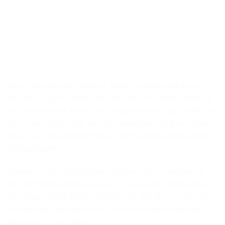
Khi cơ thể nạp các loại thực phẩm có protein thì đường
tiêu hóa sẽ tạo ra thành các axit amin. Tuy nhiên, trong số
20 loại axit amin đó thì có tới 9 loại thiết yếu mà cơ thể cần
lấy từ thực phẩm. Vậy nên nếu không nạp đủ thực phẩm
chứa các axit amin thiết yếu thì cơ thể cũng không có đủ
lượng protein.
Protein là chất đặc biệt quan trọng với trẻ em và phụ nữ có
thai. Đặc biệt là trong sữa mẹ có chứa hàm lượng protein
cao, tăng cường dưỡng chất cho trẻ nhỏ. Bạn có thể cung
cấp dưỡng chất này qua các loại thực phẩm hằng ngày
như: thịt, cá, sữa, trứng,…