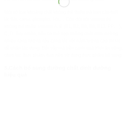
Một số loại khoáng chất không thể thiếu mà bạn cần biết
là: Sắt, canxi, phospho, I-ốt,… Còn đối với vitamin thì
không thể thiếu: Vitamin A, B (B1, B2, B6, B9, B12, PP,…),
C, D. Tuy nhiên, nếu cơ thể nạp những chất dinh dưỡng
nhiều năng lượng này cùng lúc với hàm lượng cao thì rất
dễ phản tác dụng. Bởi vậy mà bên cạnh quá trình ăn uống,
chọn lọc thực phẩm, bạn nên sử dụng thực phẩm bổ sung.
5.Cách bổ sung dưỡng chất dinh dưỡng
hiệu quả