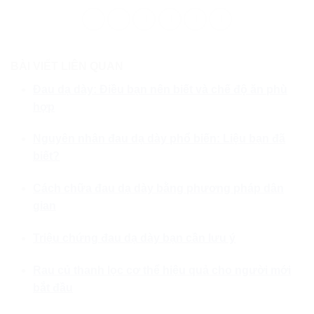
BÀI VIẾT LIÊN QUAN
Đau dạ dày: Điều bạn nên biết và chế độ ăn phù
hợp
Nguyên nhân đau dạ dày phổ biến: Liệu bạn đã
biết?
Cách chữa đau dạ dày bằng phương pháp dân
gian
Triệu chứng đau dạ dày bạn cần lưu ý
Rau củ thanh lọc cơ thể hiệu quả cho người mới
bắt đầu