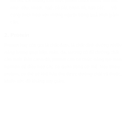
no lâu. Là những loại thực phẩm chứa nhiều tinh bột
như: đậu, khoai, ngô, củ cải, bánh mì, ngũ cốc,… Vô
cùng thích hợp với những người trong quá trình giảm
cân.
2. Protein
Protein hay còn gọi là chất đạm, là
chất dinh dưỡng nhiều
năng lượng
giúp bắp, máu, da, xương có đủ dưỡng chất
cần thiết. Bên cạnh đó, protein còn có chức năng tạo men,
hormon để điều hòa các cơ quan trong cơ thể. Nếu thiếu
protein, cơ thể sẽ khó hấp thụ được dưỡng chất và thuốc,
khiến sức đề kháng suy giảm.