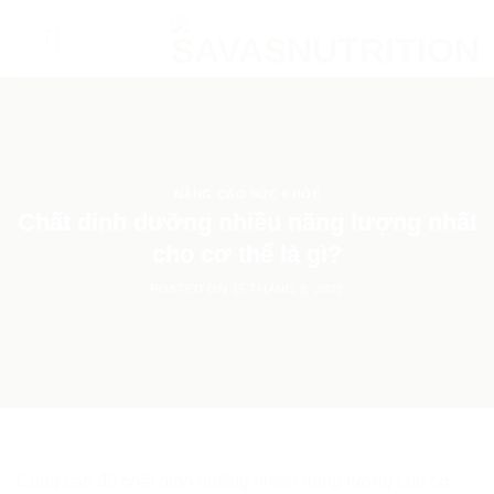
Skip
to
content
NÂNG CAO SỨC KHỎE
Chất dinh dưỡng nhiều năng lượng nhất
cho cơ thể là gì?
POSTED ON
15 THÁNG 8, 2021
Cung cấp đủ
chất dinh dưỡng nhiều năng lượng
cho cơ