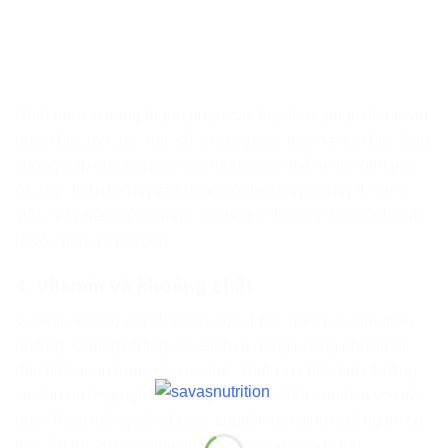
Chất béo có trong thành phần các loại thực phẩm thiết yếu
như: dầu, mỡ, bơ, thịt, sữa, trứng, các loại hạt có dầu. Nếu
không nạp đủ chất béo cần thiết thì cơ thể sẽ trở nên yếu
ớt, suy dinh dưỡng và không có đủ năng lượng để làm
việc. Vậy nên việc cung cấp cho cơ thể chất béo lành tính
là vô cùng quan trọng.
4. Vitamin và khoáng chất
Vitamin và khoáng chất hay còn được gọi là vi chất dinh
dưỡng. Chúng không sản sinh ra năng lượng nhưng lại
đặc biệt quan trọng cho cơ thể. Thiếu vi chất dinh dưỡng
sẽ ảnh hưởng nghiêm trọng đến sức khỏe, nhất là với trẻ
nhỏ. Theo thống kê của các chuyên gia dinh dưỡng thì cơ
thể cần tới 20 loại vitamin và 20 loại khoáng chất.