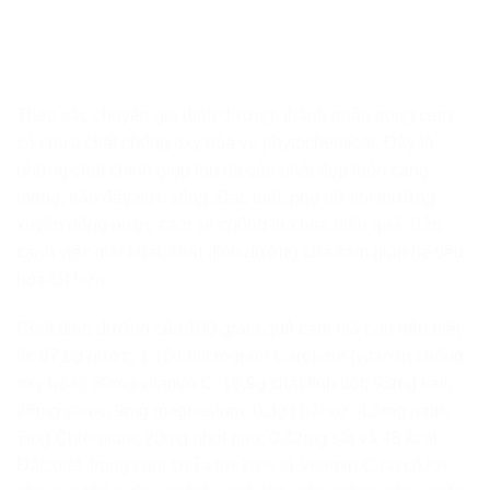
Theo các chuyên gia dinh dưỡng, thành phần trong cam
có chứa chất chống oxy hóa và phytochemical. Đây là
những chất chính giúp làn da của phái đẹp luôn căng
mọng, tràn đây sức sống. Đặc biệt, phụ nữ khi thường
xuyên uống nước cam sẽ chống lão hóa hiệu quả. Bên
cạnh việc giải khát, chất dinh dưỡng của cam giúp hệ tiêu
hóa tốt hơn.
Chất dinh dưỡng của 100 gram quả cam mà bạn nên biết
là: 87,6g nước; 1,104 microgram Carotene (vitamin chống
oxy hóa); 30mg vitamin C; 10,9g chất tinh bột; 93mg kali;
26mg canxi; 9mg magnesium; 0,3g chất xơ; 4,5mg natri;
7mg Chromium; 20mg phốt pho; 0,32mg sắt và 48 kcal.
Đặc biệt, trong cam chứa tới 20% là Vitamin C rất có lợi