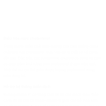
Điều hòa mức cholesterol
Trong thành phần chất dinh dưỡng của cam không chứa
chất béo hay cholesterol, thay vào đó là chất xơ vô cùng
dồi dào. Đặc biệt, các synephrine alkaloid có trong vỏ cam
có giúp giảm khả năng sinh cholesterol ở gan hiệu quả.
Nhờ thế mà cơ thể giảm được lượng cholesterol trong
máu đáng kể.
Hỗ trợ hệ thống miễn dịch
Rutin (vitamin P) có trong cam rất tốt cho mạch máu. Bên
cạnh đó thì còn có nhóm vitamin B giúp cho hệ thần kinh