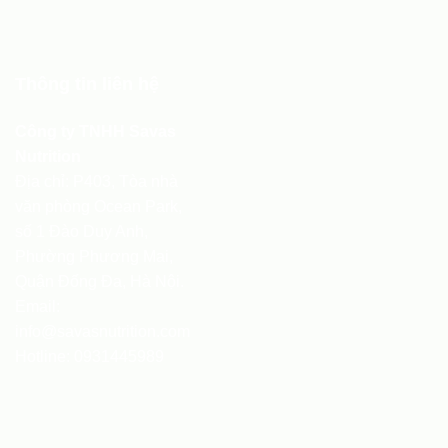
Thông tin liên hệ
Công ty TNHH Savas
Nutrition
Địa chỉ: P403, Tòa nhà
văn phòng Ocean Park,
số 1 Đào Duy Anh,
Phường Phương Mai,
Quận Đống Đa, Hà Nội.
Email:
info@savasnutrition.com
Hotline:
0931445989