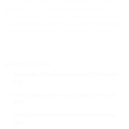
Hy vọng qua bài viết này, bạn đã hiểu thêm về chất dinh
dưỡng có trong cam và công dụng của chúng. Bên cạnh
đó, bạn có thể truy cập website
Savasnutrion.com
để đặt
mua bột dinh dưỡng Grenio Super Green Meal chính hãng
và tham khảo thêm nhiều bài viết thú vị về sức khỏe.
BÀI VIẾT LIÊN QUAN
Đau dạ dày: Điều bạn nên biết và chế độ ăn phù
hợp
Nguyên nhân đau dạ dày phổ biến: Liệu bạn đã
biết?
Cách chữa đau dạ dày bằng phương pháp dân
gian