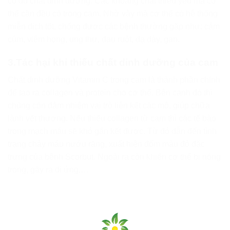
có đủ chất dinh dưỡng. Các khoáng chất thiếu yếu mà cơ
thể cần đều có trong cam. Nhờ vậy mà cơ thể có hệ thống
miễn dịch tốt, chống được các bệnh thường gặp như: cảm
cúm, viêm họng, ung thư, đau ruột, dạ dày, gan.
3.Tác hại khi thiếu chất dinh dưỡng của cam
Chất dinh dưỡng Vitamin C trong cam là thành phần chính
để tạo ra collagen và protein cho cơ thể. Bên cạnh đó thì
chúng còn đảm nhiệm vai trò liên kết các mô, giúp chữa
lành vết thương. Nếu thiếu collagen từ cam thì các tế bào
trong mạch máu sẽ khó gắn kết được. Từ đó dẫn đến tình
trạng chảy máu nướu răng, xuất hiện đốm màu đỏ đặc
trưng của bệnh Scorbut. Ngoài ra còn khiến cơ thể bị nóng
trong, gây ra dị ứng,…