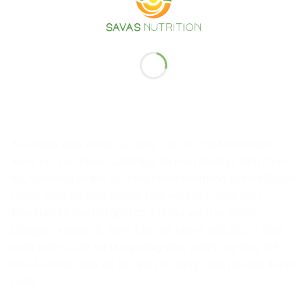
Bạn hoàn toàn có thể sử dụng cam để chế biến thành
nước ép, sữa chua, salad hay ăn bình thường. Bên cạnh
đó, bạn cũng có thể sử dụng bột dinh dưỡng Grenio Super
Green Meal để tăng cường chất vitamin C thay cam.
Thành phần của bột gồm có bột rau xanh tự nhiên,
collagen, vitamin C, kẽm, các loại hạt và ngũ cốc,… Bạn
hoàn toàn có thể sử dụng dòng thực phẩm này thay thế
bữa ăn hằng ngày để giữ gìn vóc dáng, tăng nét đẹp thanh
xuân.