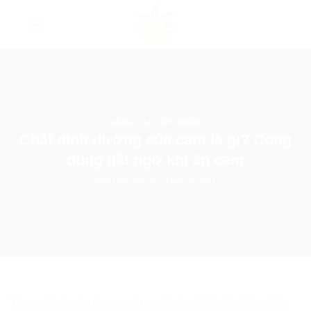
Skip
to
content
NÂNG CAO SỨC KHỎE
Chất dinh dưỡng của cam là gì? Công
dụng bất ngờ khi ăn cam
POSTED ON
18 THÁNG 8, 2021
Trong các loại quả, cam được đánh giá là có nhiều
chất