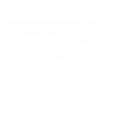
cho sức khỏe. Chúng hiệu quả cho việc chống viêm, ngăn
ngừa khối u và ức chế đông máu.
2.Công dụng tuyệt vời khi ăn cam
Giúp cân bằng huyết áp
Ít ai biết rằng trong cam có chứa chất dinh dưỡng của kali
và thành phần flavonoid. Đây đều là những chất dinh
dưỡng có ích cho việc giảm và điều hòa huyết áp. Nhất là
đối với người già, người bị tiểu đường thì cam là loại trái
cây quan trọng. Bởi chúng làm chậm phân hủy của
carbohydrate, ngăn sự gia tăng của đường trong máu.