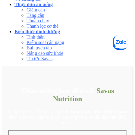
Thực đơn ăn uống
Giảm cân
Tăng cân
Thuần chay
Thanh lọc cơ thể
Kiến thức dinh dưỡng
Tinh thần
Kiểm soát cân nặng
Bài luyện tập
Nâng cao sức khỏe
Tin tức Savas
Chào mừng bạn đến với
Savas
Nutrition
Đăng ký Email để nhận ngay
20 công thức nước Detox giảm
cân
và liên tục cập nhật các chương trình ưu đãi đặc biệt khác
nữa nhé.