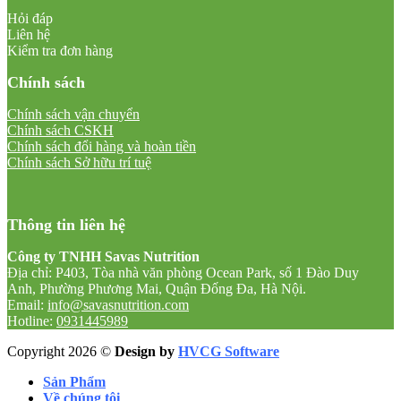
Hỏi đáp
Liên hệ
Kiểm tra đơn hàng
Chính sách
Chính sách vận chuyển
Chính sách CSKH
Chính sách đổi hàng và hoàn tiền
Chính sách Sở hữu trí tuệ
Thông tin liên hệ
Công ty TNHH Savas Nutrition
Địa chỉ: P403, Tòa nhà văn phòng Ocean Park, số 1 Đào Duy
Anh, Phường Phương Mai, Quận Đống Đa, Hà Nội.
Email:
info@savasnutrition.com
Hotline:
0931445989
Copyright 2026 ©
Design by
HVCG Software
Sản Phẩm
Về chúng tôi