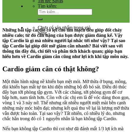
Tin tức Savas
Tìm kiếm:
Chưa có sản phẩm trong giỏ
Những bài tập cardio có lợi cho tim mạch đều giúp đốt cháy
hàng.
nhiều calo; từ đó cân nặng của bạn được giảm đáng kể. Vậy
tập Cardio là gì mà nhiều người lại nhắc tới như vậy? Tại sao
tập Cardio lại giúp đốt mỡ giảm cân nhanh? Bài viết sau với
thông tin đầy đủ, chi tiết và phân tích khách quan; giúp bạn
hiểu hơn về Cardio giảm cân cũng như lợi ích khi tập môn này.
Cardio giảm cân có thật không?
Một thân hình nặng nề khiến bạn mệt mỏi. Mỡ thừa ở bụng, mông,
đùi khiến bạn mất tự tin khi diện những bộ đồ bó sát. Điều đó thúc
đẩy bạn tới phòng tập gym. Với các chàng, tới phòng gym để cơ
bắp hơn, nam tính hơn. Còn với các chị em là để vóc dáng thon gọn,
vòng 1 và 3 nảy nở. Thế nhưng rất nhiều người miệt mài bên cạnh
những máy móc hiện đại; nhưng kết quả thu về lại là lượng mỡ thừa
vẫn được bảo toàn. Tại sao vậy? Tất nhiên, có nhiều lý do, nhưng
chắc hẳn trong đó có 1 nguyên nhân là bạn không tập Cardio.
Nếu bạn không tập Cardio thì coi như đã đánh mất 1/3 lợi ích mà