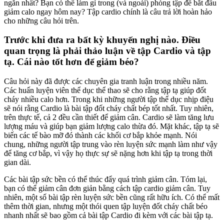
ngắn nhất? Bạn có thể làm gì trong (và ngoài) phòng tập để bắt đầu
giảm calo ngay hôm nay? Tập cardio chính là câu trả lời hoàn hảo
cho những câu hỏi trên.
Trước khi đưa ra bất kỳ khuyến nghị nào. Điều
quan trọng là phải thảo luận về tập Cardio và tập
tạ. Cái nào tốt hơn để giảm béo?
Câu hỏi này đã được các chuyên gia tranh luận trong nhiều năm.
Các huấn luyện viên thể dục thể thao sẽ cho rằng tập tạ giúp đốt
cháy nhiều calo hơn. Trong khi những người tập thể dục nhịp điệu
sẽ nói rằng Cardio là bài tập đốt cháy chất bép tốt nhất. Tuy nhiên,
trên thực tế, cả 2 đều cần thiết để giảm cân. Cardio sẽ làm tăng lưu
lượng máu và giúp bạn giảm lượng calo thừa đó. Mặt khác, tập tạ sẽ
biến các tế bào mỡ đó thành các khối cơ bắp khỏe mạnh. Nói
chung, những người tập trung vào rèn luyện sức mạnh làm như vậy
để tăng cơ bắp, vì vậy họ thực sự sẽ nặng hơn khi tập tạ trong thời
gian dài.
Các bài tập sức bền có thể thúc đẩy quá trình giảm cân. Tóm lại,
bạn có thể giảm cân đơn giản bằng cách tập cardio giảm cân. Tuy
nhiên, một số bài tập rèn luyện sức bền cũng rất hữu ích. Có thể mất
thêm thời gian, nhưng một thói quen tập luyện đốt cháy chất béo
nhanh nhất sẽ bao gồm cả bài tập Cardio đi kèm với các bài tập tạ.