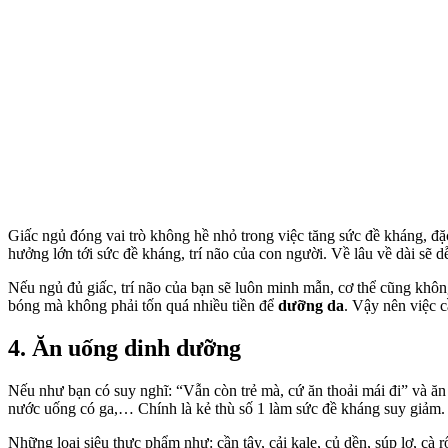
Giấc ngủ đóng vai trò không hề nhỏ trong việc tăng sức đề kháng, đặ
hưởng lớn tới sức đề kháng, trí não của con người. Về lâu về dài sẽ
Nếu ngủ đủ giấc, trí não của bạn sẽ luôn minh mẫn, cơ thể cũng không
bóng mà không phải tốn quá nhiều tiền để
dưỡng da
. Vậy nên việc 
4. Ăn uống dinh dưỡng
Nếu như bạn có suy nghĩ: “Vẫn còn trẻ mà, cứ ăn thoải mái đi” và ăn
nước uống có ga,… Chính là kẻ thù số 1 làm sức đề kháng suy giảm. C
Những loại siêu thực phẩm như: cần tây, cải kale, củ dền, súp lơ, cà 