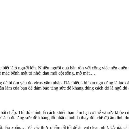
c biệt là ở người lớn. Nhiều người quá bận rộn với công việc nên quê
 dễ mắc bệnh mất trí nhớ, đau mỏi cột sống, mờ mắt,…
 dễ bị ốm yếu do virus xâm nhập. Đặc biệt, khi bạn ngủ cũng là lúc các
cần làm của bạn để đảm bảo tăng sức đề kháng đúng cách đó là ngủ đủ 
 bất chấp. Thì đó chính là cách khiến bạn làm hại cơ thể và sức khỏe 
ách để tăng sức đề kháng tốt nhất chính là thay đổi chế độ ăn dinh d
rốt, tảo xoắn,… Và các thực phẩm rất tốt để ăn eat clean như: Ức gà, c