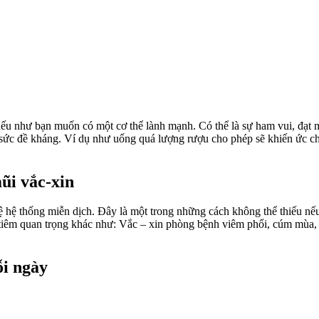
 nếu như bạn muốn có một cơ thể lành mạnh. Có thể là sự ham vui, đạt 
ới sức đề kháng. Ví dụ như uống quá lượng rượu cho phép sẽ khiến ức 
ũi vắc-xin
 vệ hệ thống miễn dịch. Đây là một trong những cách không thể thiếu 
i tiêm quan trọng khác như: Vắc – xin phòng bệnh viêm phổi, cúm mùa, v
ỗi ngày