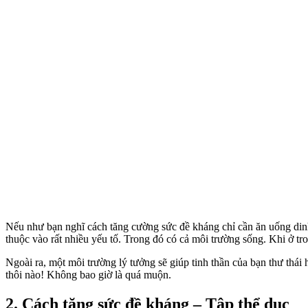
Nếu như bạn nghĩ cách tăng cường sức đề kháng chỉ cần ăn uống din
thuộc vào rất nhiều yếu tố. Trong đó có cả môi trường sống. Khi ở tr
Ngoài ra, một môi trường lý tưởng sẽ giúp tinh thần của bạn thư thá
thôi nào! Không bao giờ là quá muộn.
2. Cách tăng sức đề kháng – Tập thể dục