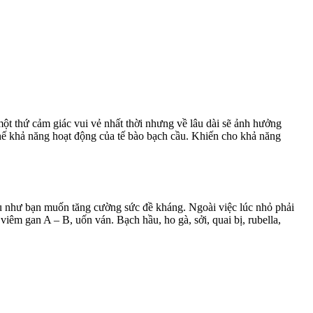
một thứ cảm giác vui vẻ nhất thời nhưng về lâu dài sẽ ảnh hưởng
chế khả năng hoạt động của tế bào bạch cầu. Khiến cho khả năng
nếu như bạn muốn tăng cường sức đề kháng. Ngoài việc lúc nhỏ phải
iêm gan A – B, uốn ván. Bạch hầu, ho gà, sởi, quai bị, rubella,