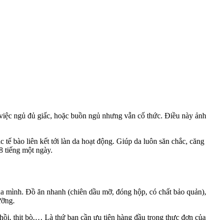
n việc ngủ đủ giấc, hoặc buồn ngủ nhưng vẫn cố thức. Điều này ảnh
 tế bào liên kết tới làn da hoạt động. Giúp da luôn săn chắc, căng
8 tiếng một ngày.
của mình. Đồ ăn nhanh (chiên dầu mỡ, đóng hộp, có chất bảo quản),
ưỡng.
á hồi, thịt bò,… Là thứ bạn cần ưu tiên hàng đầu trong thực đơn của