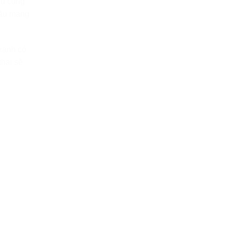
vú cũng
đầu mang
 xanh có
thai sẽ