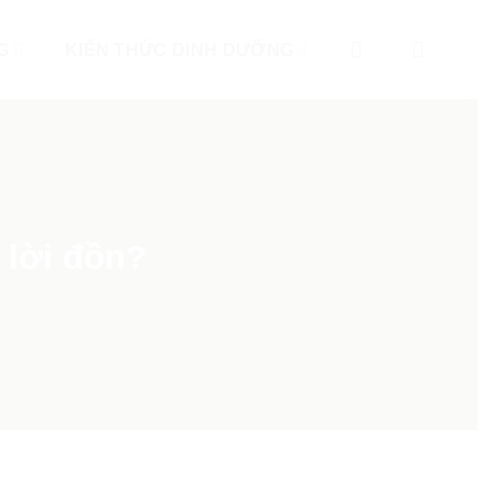
G
KIẾN THỨC DINH DƯỠNG
 lời đồn?