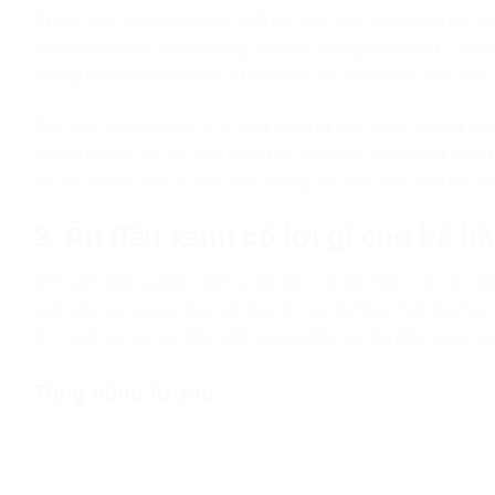
Chính nhờ nguồn dưỡng chất dồi dào cực tốt cho cả mẹ và 
các chuyên gia dinh dưỡng, phụ nữ mang thai trong 3 thán
chúng có khả năng nuôi dưỡng thai nhi phát triển đều, hạn
Đặc biệt, trong Đông Y thì đậu xanh là một trong những ng
chúng mà cơ thể bà bầu sẽ được hạ nhiệt, lưu thông mạch m
thì đây là loại hạt có đặc tính chống oxy hóa cao. Rất tốt c
2. Ăn đậu xanh có lợi gì cho bà b
Với hàm lượng dinh dưỡng kể trên, có thể thấy, việc ăn đ
giúp phụ nữ mang thai hấp thụ đủ các dưỡng chất thường xu
B,… Một vài lợi ích đặc biệt cho bà bầu khi ăn đậu xanh g
Tăng năng lượng