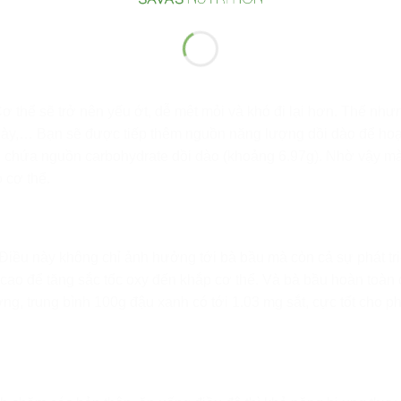
ơ thể sẽ trở nên yếu ớt, dễ mệt mỏi và khó đi lại hơn. Thế nhưn
này,… Bạn sẽ được tiếp thêm nguồn năng lượng dồi dào để hoạ
có chứa nguồn carbohydrate dồi dào (khoảng 6.97g). Nhờ vậy m
 cơ thể.
n. Điều này không chỉ ảnh hưởng tới bà bầu mà còn cả sự phát tr
t cao để tăng sắc tốc oxy đến khắp cơ thể. Và bà bầu hoàn toàn 
ng, trung bình 100g đậu xanh có tới 1.03 mg sắt, cực tốt cho p