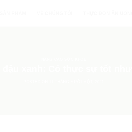
SẢN PHẨM
VỀ CHÚNG TÔI
THỰC ĐƠN ĂN UỐN
NÂNG CAO SỨC KHỎE
 đậu xanh: Có thực sự tốt như
POSTED ON
11 THÁNG MƯỜI MỘT, 2021