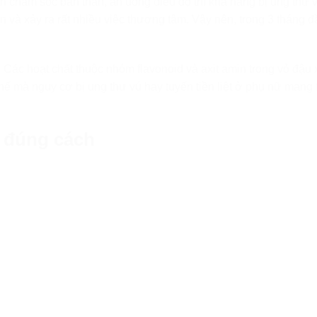
h chăm sóc bản thân, ăn uống điều độ thì khả năng bị ung thư 
n và xảy ra rất nhiều việc thương tâm. Vậy nên, trong 3 tháng 
. Các hoạt chất thuộc nhóm flavonoid và axit amin trong vỏ đậu
ế mà nguy cơ bị ung thư vú hay tuyến tiền liệt ở phụ nữ mang 
 đúng cách