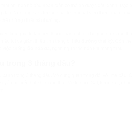
thai nhi nên bà bầu hoàn toàn có thể ăn được đậu xanh. Đặc bi
g đầu. Nên nạp các dưỡng chất từ loại hạt siêu thực phẩm này.
 chế những dị tất bất thường.
uyên liệu quý để tạo nên thuốc thanh nhiệt cho phụ nữ mang th
áu tốt và giảm thiểu tình trạng bị
tiểu đường thai kỳ
. Còn th
ho việc chống
lão hóa da
, ngăn ngừa táo bón khi mang thai.
ầu trong 3 tháng đầu?
ậu xanh trong 3 tháng đầu. Vô cùng quan trọng đối với mẹ bầu.
yên bị thiếu hụt khi mang thai. Ví dụ như: Sắt, kẽm, kali, nhó
ồm: