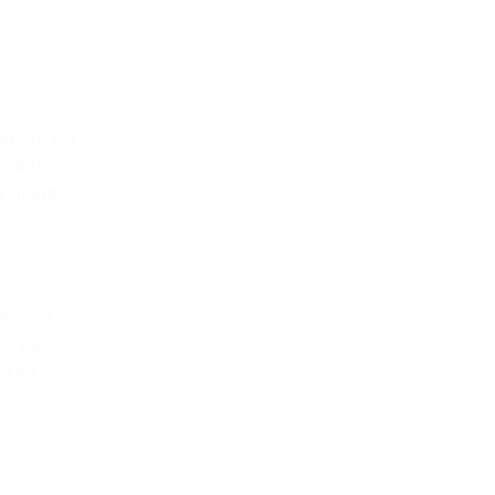
g, chỉ với
t động và
à chúng
iển của
có thể
hụ nữ