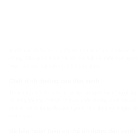
Trước khi trả lời cho câu hỏi “bà bầu ăn đậu xanh được k
chúng. Đậu xanh là loại hạt có tính lành và nhiều dưỡng ch
“vua” của các loại ngũ cốc siêu thực phẩm.
Chất dinh dưỡng của đậu xanh
Trong một chiếc hạt nhỏ tí, tưởng chứng không đáng gì nh
vô cùng dồi dào. Bất kể: chất xơ, chất khoáng, chất béo, c
cho cơ thể có trong đậu xanh gồm: Kali, photpho, magie, 
món ngon.
Bà bầu hoàn toàn có thể ăn được đậu xanh