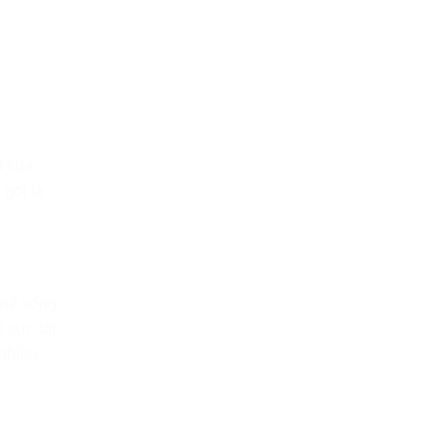
t của
 gọi là
thể sống
 cực tốt
 nhiều