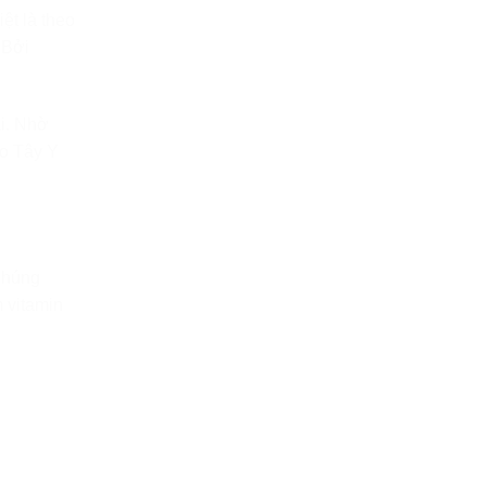
ệt là theo
 Bởi
ai. Nhờ
eo Tây Y
 Chúng
m vitamin