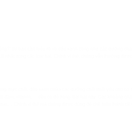
hông?” thì bạn cần hiểu rõ về đậu xanh cũng như các dưỡng chấ
ất nhất trong các loại hạt. Chính vì thế, chúng vẫn thường được
ưng thực chất, đậu xanh chứa các dưỡng chất thiết yếu cho cơ 
hất đạm, vitamin,… đều có đủ trong loại hạt này. Các khoáng chất
canxi,… Chính vì thế mà chúng được dùng để chế biến thành rất