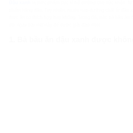
Đậu xanh
là thực phẩm cực kì bổ dưỡng cho sức khỏe. N
phẩm hàng đầu. Tuy nhiên, muốn nạp dưỡng chất từ đậu xanh
thức ăn có thích hợp hay không. Trong đó, việc bà bầu ăn
dõi ngay bài viết này để được giải đáp nhé!
1. Bà bầu ăn đậu xanh được khô