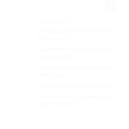
êu thực
ợng, cách
nào? Theo
BÀI VIẾT MỚI
Đau dạ dày: Điều bạn nên biết và chế
độ ăn phù hợp
Nguyên nhân đau dạ dày phổ biến:
Liệu bạn đã biết?
Cách chữa đau dạ dày bằng phương
pháp dân gian
Triệu chứng đau dạ dày bạn cần lưu ý
Rau củ thanh lọc cơ thể hiệu quả cho
người mới bắt đầu