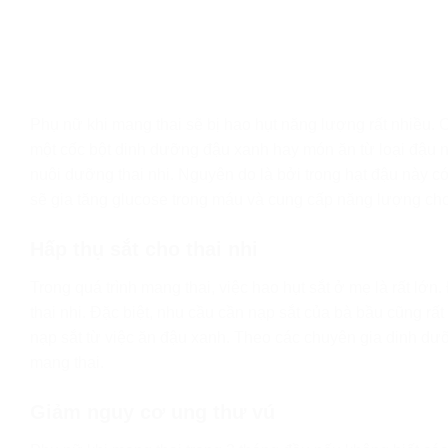
Phụ nữ khi mang thai sẽ bị hao hụt năng lượng rất nhiều. C
một cốc bột dinh dưỡng đậu xanh hay món ăn từ loại đậu 
nuôi dưỡng thai nhi. Nguyên do là bởi trong hạt đậu này 
sẽ gia tăng glucose trong máu và cung cấp năng lượng cho
Hấp thụ sắt cho thai nhi
Trong quá trình mang thai, việc hao hụt sắt ở mẹ là rất lớ
thai nhi. Đặc biệt, nhu cầu cần nạp sắt của bà bầu cũng rấ
nạp sắt từ việc ăn đậu xanh. Theo các chuyên gia dinh dưỡ
mang thai.
Giảm nguy cơ ung thư vú