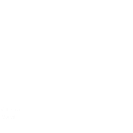
 vì thế mà
 Một vài