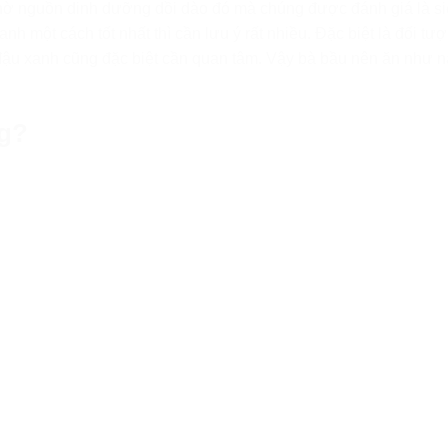
hờ nguồn dinh dưỡng dồi dào đó mà chúng được đánh giá là si
 một cách tốt nhất thì cần lưu ý rất nhiều. Đặc biệt là đối tư
 đậu xanh cũng đặc biệt cần quan tâm. Vậy bà bầu nên ăn như 
ng?