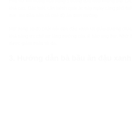
Phụ nữ khi mang thai trong 3 tháng đầu nếu không biết các
khá cao. Đặc biệt, căn bệnh quái ác này ngày càng phổ biế
thai, mẹ bầu nên có chế độ ăn dinh dưỡng.
Một trong số đó phải nói đến đậu xanh rất giàu dưỡng chất
khả năng ức chế sự tăng trưởng của tế bào ung thư. Nhờ th
được giảm thiểu tối đa.
3. Hướng dẫn bà bầu ăn đậu xanh