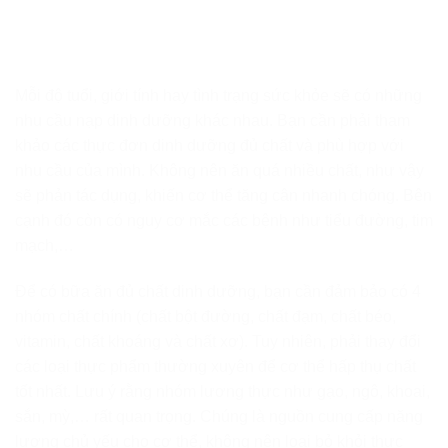
Mỗi độ tuổi, giới tính hay tình trạng sức khỏe sẽ có những
nhu cầu nạp dinh dưỡng khác nhau. Bạn cần phải tham
khảo các thực đơn dinh dưỡng đủ chất và phù hợp với
nhu cầu của mình. Không nên ăn quá nhiều chất, như vậy
sẽ phản tác dụng, khiến cơ thể tăng cân nhanh chóng. Bên
cạnh đó còn có nguy cơ mắc các bệnh như tiểu đường, tim
mạch,…
Để có bữa ăn đủ chất dinh dưỡng, bạn cần đảm bảo có 4
nhóm chất chính (chất bột đường, chất đạm, chất béo,
vitamin, chất khoáng và chất xơ). Tuy nhiên, phải thay đổi
các loại thực phẩm thường xuyên để cơ thể hấp thụ chất
tốt nhất. Lưu ý rằng nhóm lương thực như gạo, ngô, khoai,
sắn, mỳ,… rất quan trọng. Chúng là nguồn cung cấp năng
lượng chủ yếu cho cơ thể, không nên loại bỏ khỏi thực