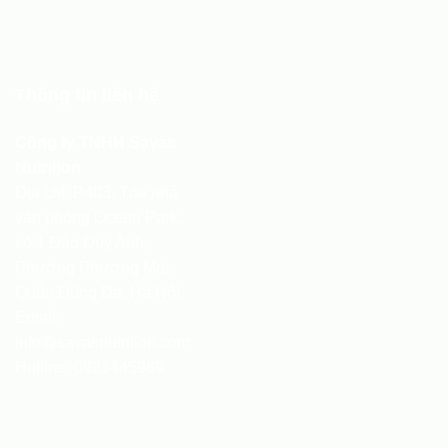
Thông tin liên hệ
Công ty TNHH Savas
Nutrition
Địa chỉ: P403, Tòa nhà
văn phòng Ocean Park,
số 1 Đào Duy Anh,
Phường Phương Mai,
Quận Đống Đa, Hà Nội.
Email:
info@savasnutrition.com
Hotline:
0931445989