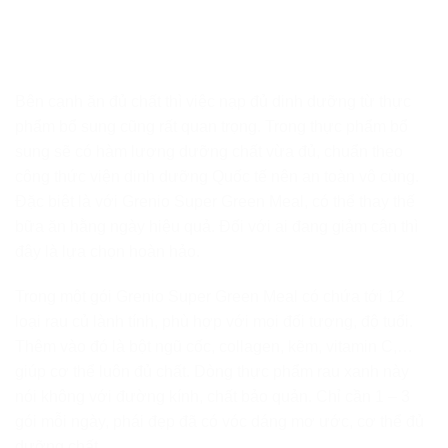
Bên cạnh ăn đủ chất thì việc nạp đủ dinh dưỡng từ thực
phẩm bổ sung cũng rất quan trọng. Trong thực phẩm bổ
sung sẽ có hàm lượng dưỡng chất vừa đủ, chuẩn theo
công thức viện dinh dưỡng Quốc tế nên an toàn vô cùng.
Đặc biệt là với Grenio Super Green Meal, có thể thay thế
bữa ăn hằng ngày hiệu quả. Đối với ai đang giảm cân thì
đây là lựa chọn hoàn hảo.
Trong một gói Grenio Super Green Meal có chứa tới 12
loại rau củ lành tính, phù hợp với mọi đối tượng, độ tuổi.
Thêm vào đó là bột ngũ cốc, collagen, kẽm, vitamin C,…
giúp cơ thể luôn đủ chất. Dòng thực phẩm rau xanh này
nói không với đường kính, chất bảo quản. Chỉ cần 1 – 3
gói mỗi ngày, phái đẹp đã có vóc dáng mơ ước, cơ thể đủ
dưỡng chất.