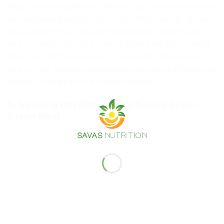
Rau củ là thực phẩm lành tính nhất, có chứa nhiều vitamin
và chất khoáng thiết yếu cho cơ thể. Bên cạnh đó, ăn rau
củ sẽ giúp cơ thể có đủ chất dinh dưỡng, tốt cho hệ tiêu
hóa. Có nhiều cách để ăn rau củ, bạn có thể gọt ra miếng
hoặc xay sinh tốt, làm salad,… Lưu ý nên chọn rau củ có
độ tươi chín, không bị giập nát hay ngả màu. Mỗi ngày nên
nạp đủ 300g rau để có sức khỏe tốt nhất.
5. Sử dụng bột dinh dưỡng Grenio Super
Green Meal