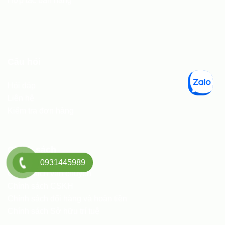
Hợp tác bán hàng
Câu hỏi
Hỏi đáp
Liên hệ
Kiểm tra đơn hàng
Chính sách
0931445989
Chính sách vận chuyển
Chính sách CSKH
Chính sách đổi hàng và hoàn tiền
Chính sách Sở hữu trí tuệ