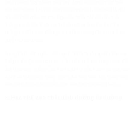
thực phẩm. Tuy nhiên, nếu lạm dụng sẽ có nguy cơ mắc
các bệnh như THA và các bệnh tim mạch, đặc biệt là đột
quỵ và nhồi máu cơ tim. Nguyên do là bởi nếu ăn quá
lượng muối cần thiết, cơ thể sẽ mất nước nhanh. Nếu
không có đủ nước để duy trì ổn định nồng độ dịch thể thì
huyết áp tăng cao.
Trung bình một ngày, mỗi người bình thường chỉ nên nạp
6-8g muối. Đối với các món ăn, nên chế biến nhạt hơn để
đảm bảo sức khỏe. Các món chứa nhiều muối mà bạn cần
lưu ý là: mắm tôm, nước mắm, thịt hun khói, thịt muối, các
loại thức ăn chế biến sẵn, các loại rau quả đóng hộp…
3. Hạn chế nạp chất dinh dưỡng từ đường