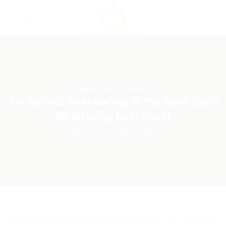
Skip
to
content
NÂNG CAO SỨC KHỎE
Ăn đủ chất dinh dưỡng là thế nào? Cách
để ăn uống lành mạnh
POSTED ON
16 THÁNG 8, 2021
Ăn đủ chất dinh dưỡng vô cùng quan trọng, góp phần phát