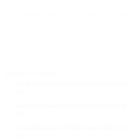
Hy vọng qua bài viết này, bạn đã hiểu thêm về cách ăn đủ
chất dinh dưỡng và lựa chọn được loại bột dinh dưỡng
chất lượng cho gia đình. Để đặt mua sản phẩm, bạn hãy
truy cập website Savasnutrition.com.
BÀI VIẾT LIÊN QUAN
Đau dạ dày: Điều bạn nên biết và chế độ ăn phù
hợp
Nguyên nhân đau dạ dày phổ biến: Liệu bạn đã
biết?
Cách chữa đau dạ dày bằng phương pháp dân
gian