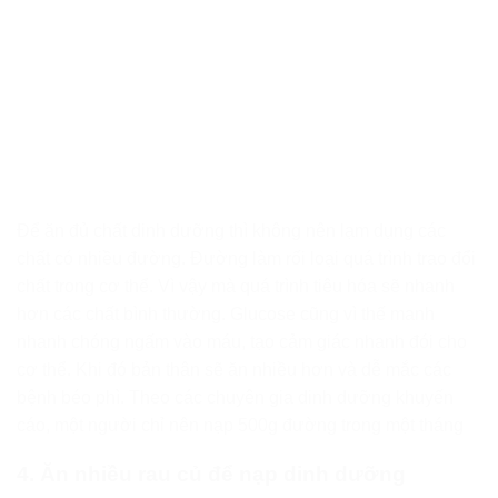
Để ăn đủ chất dinh dưỡng thì không nên lạm dụng các
chất có nhiều đường. Đường làm rối loại quá trình trao đổi
chất trong cơ thể. Vì vậy mà quá trình tiêu hóa sẽ nhanh
hơn các chất bình thường. Glucose cũng vì thế manh
nhanh chóng ngấm vào máu, tạo cảm giác nhanh đói cho
cơ thể. Khi đó bản thân sẽ ăn nhiều hơn và dễ mắc các
bệnh béo phì. Theo các chuyên gia dinh dưỡng khuyến
cáo, một người chỉ nên nạp 500g đường trong một tháng
4. Ăn nhiều rau củ để nạp dinh dưỡng