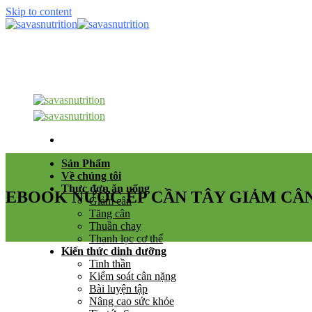
Skip to content
Sản Phẩm
Về chúng tôi
Thực đơn ăn uống
EBOOK NƯỚC ÉP CẦN TÂY GIẢM CÂN
Giảm cân
Tăng cân
Thuần chay
Thanh lọc cơ thể
Kiến thức dinh dưỡng
Tinh thần
Kiểm soát cân nặng
Bài luyện tập
Nâng cao sức khỏe