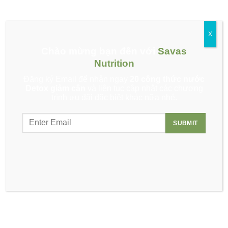
Đăng ký Email để nhận ngay thực đơn
X
dinh dưỡng miễn phí!
Chào mừng bạn đến với
Savas
Nutrition
Đăng ký Email để nhận ngay
20 công thức nước
Detox giảm cân
và liên tục cập nhật các chương
trình ưu đãi đặc biệt khác nữa nhé.
Tin tức mới
Về chúng tôi
Tuyển dụng
Hợp tác bán hàng