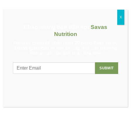
Đăng ký Email để nhận ngay thực đơn
X
dinh dưỡng miễn phí!
Chào mừng bạn đến với
Savas
Nutrition
Đăng ký Email để nhận ngay
20 công thức nước
Detox giảm cân
và liên tục cập nhật các chương
trình ưu đãi đặc biệt khác nữa nhé.
Tin tức mới
Về chúng tôi
Tuyển dụng
Hợp tác bán hàng