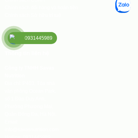
Chính sách đổi hàng và hoàn tiền
Chính sách Sở hữu trí tuệ
0931445989
Thông tin liên hệ
Công ty TNHH Savas
Nutrition
Địa chỉ: P403, Tòa nhà
văn phòng Ocean Park,
số 1 Đào Duy Anh,
Phường Phương Mai,
Quận Đống Đa, Hà Nội.
Email:
info@savasnutrition.com
Hotline:
0931445989